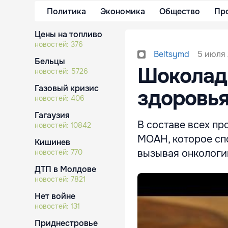
Политика
Экономика
Общество
Пр
Цены на топливо
новостей:
376
5 июля 
Beltsymd
Бельцы
Шоколад 
новостей:
5726
Газовый кризис
здоровья
новостей:
406
Гагаузия
В составе всех п
новостей:
10842
MOAH, которое спо
Кишинев
вызывая онкологи
новостей:
770
ДТП в Молдове
новостей:
7821
Нет войне
новостей:
131
Приднестровье