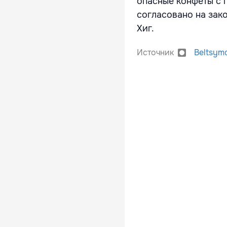
опасные конфеты с п
согласовано на зак
Хиг.
Источник
Beltsym