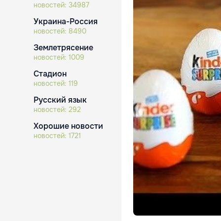
новостей:
34987
Украина-Россия
новостей:
8490
Землетрясение
новостей:
1009
Стадион
новостей:
119
Русский язык
новостей:
292
Хорошие новости
новостей:
1721