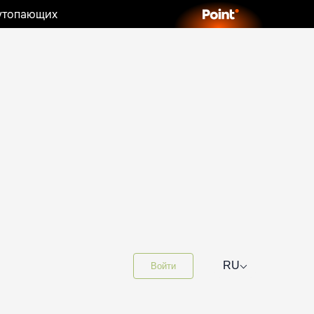
 утопающих
⌵
RU
Войти