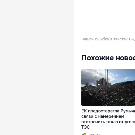
Нашли ошибку в тексте?
Вы
Похожие ново
ЕК предостерегла Румын
связи с намерением
отстрочить отказ от угол
ТЭС
вчера