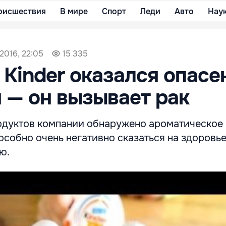
оисшествия
В мире
Спорт
Леди
Авто
Нау
2016, 22:05
15 335
Kinder оказался опасе
 — он вызывает рак
родуктов компании обнаружено ароматическое
собно очень негативно сказаться на здоровье
ю.