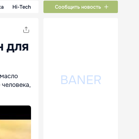
ка
Hi-Tech
Сообщить новость
н для
 масло
 человека,