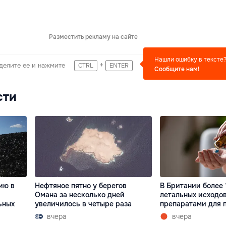
Разместить рекламу на сайте
Нашли ошибку в тексте
+
делите ее и нажмите
CTRL
ENTER
Сообщите нам!
сти
ию в
Нефтяное пятно у берегов
В Британии более 
Омана за несколько дней
летальных исходов
ьных
увеличилось в четыре раза
препаратами для 
вчера
вчера