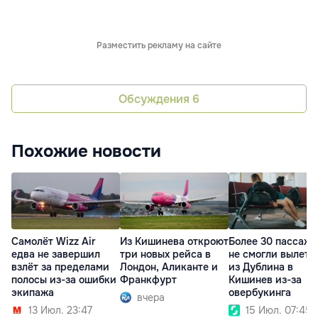
Разместить рекламу на сайте
Обсуждения
6
Похожие новости
Самолёт Wizz Air
Из Кишинева откроют
Более 30 пассаж
едва не завершил
три новых рейса в
не смогли вылете
взлёт за пределами
Лондон, Аликанте и
из Дублина в
полосы из-за ошибки
Франкфурт
Кишинев из-за
экипажа
овербукинга
вчера
13 Июл. 23:47
15 Июл. 07:45