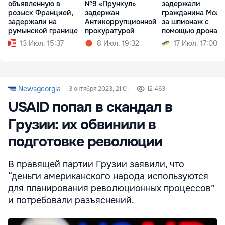
объявленную в
№9 «Прункул»
задержали
розыск Францией,
задержан
гражданина Молд
задержали на
Антикоррупционной
за шпионаж с
румынской границе
прокуратурой
помощью дрона
13 Июл. 15:37
8 Июл. 19:32
17 Июл. 17:00
Newsgeorgia
3 октября 2023, 21:01
12 463
USAID попал в скандал в
Грузии: их обвинили в
подготовке революции
В правящей партии Грузии заявили, что
“деньги американского народа используются
для планирования революционных процессов”
и потребовали разъяснений.