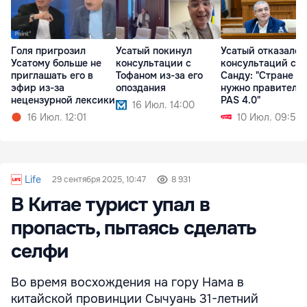
Голя пригрозил
Усатый покинул
Усатый отказался
Усатому больше не
консультации с
консультаций с
приглашать его в
Тофаном из-за его
Санду: "Стране не
эфир из-за
опоздания
нужно правитель
нецензурной лексики
PAS 4.0"
16 Июл. 14:00
16 Июл. 12:01
10 Июл. 09:50
Life
29 сентября 2025, 10:47
8 931
В Китае турист упал в
пропасть, пытаясь сделать
селфи
Во время восхождения на гору Нама в
китайской провинции Сычуань 31-летний