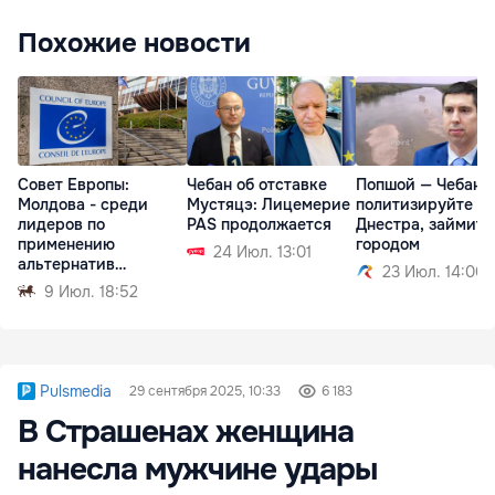
Похожие новости
Совет Европы:
Чебан об отставке
Попшой — Чебану:
Молдова - среди
Мустяцэ: Лицемерие
политизируйте т
лидеров по
PAS продолжается
Днестра, займите
применению
городом
24 Июл. 13:01
альтернатив
23 Июл. 14:00
тюремному
9 Июл. 18:52
заключению
Pulsmedia
29 сентября 2025, 10:33
6 183
В Страшенах женщина
нанесла мужчине удары