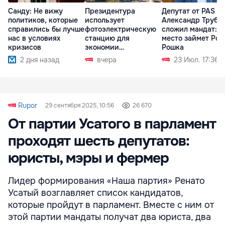
Санду: Не вижу
Президентура
Депутат от PAS
политиков, которые
использует
Александр Трубк
справились бы лучше
фотоэлектрическую
сложил мандат: е
нас в условиях
станцию для
место займет Ром
кризисов
экономии
Рошка
электроэнергии
2 дня назад
вчера
23 Июл. 17:36
Rupor
29 сентября 2025, 10:56
26 670
От партии Усатого в парламент
проходят шесть депутатов:
юристы, мэры и фермер
Лидер формирования «Наша партия» Ренато
Усатый возглавляет список кандидатов,
которые пройдут в парламент. Вместе с ним от
этой партии мандаты получат два юриста, два