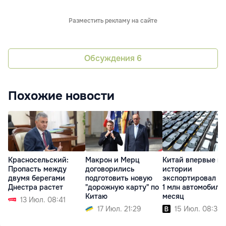
Разместить рекламу на сайте
Обсуждения
6
Похожие новости
Красносельский:
Макрон и Мерц
Китай впервые в
Пропасть между
договорились
истории
двумя берегами
подготовить новую
экспортировал б
Днестра растет
"дорожную карту" по
1 млн автомобиле
Китаю
месяц
13 Июл. 08:41
17 Июл. 21:29
15 Июл. 08:39