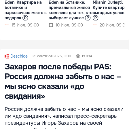
Eden: Квартира на
Eden на Ботанике:
Milanin Durlești:
Ботанике и
премиальный жилой
Купите квартиру 
парковочное место в
комплекс для тех, кто
выгодных услови
подарок Ⓟ
выбирает лучшее Ⓟ
Ⓟ
15 Июл. 09:00
10 Июл. 09:00
20 Июл. 09:30
Deschide
29 сентября 2025, 11:00
19 894
Захаров после победы PAS:
Россия должна забыть о нас –
мы ясно сказали «до
свидания»
Россия должна забыть о нас – мы ясно сказали
им «до свидания», написал пресс-секретарь
президентуры Игорь Захаров на своей