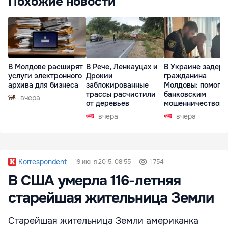
Похожие новости
В Молдове расширят
В Рече, Ленкауцах и
В Украине задер
услуги электронного
Дрокии
гражданина
архива для бизнеса
заблокированные
Молдовы: помогал
трассы расчистили
банковским
вчера
от деревьев
мошенничеством 
Чехии
вчера
вчера
Korrespondent
19 июня 2015, 08:55
1 754
В США умерла 116-летняя
старейшая жительница Земли
Старейшая жительница Земли американка