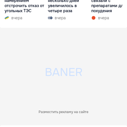
намерением
несколько дней
связали с
отстрочить отказ от
увеличилось в
препаратами для
угольных ТЭС
четыре раза
похудения
вчера
вчера
вчера
Разместить рекламу на сайте