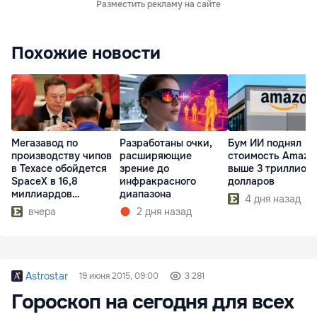
Разместить рекламу на сайте
Похожие новости
Мегазавод по
Разработаны очки,
Бум ИИ поднял
производству чипов
расширяющие
стоимость Amazo
в Техасе обойдется
зрение до
выше 3 триллион
SpaceX в 16,8
инфракрасного
долларов
миллиардов
диапазона
4 дня назад
долларов
вчера
2 дня назад
Astrostar
19 июня 2015, 09:00
3 281
Гороскоп на сегодня для всех