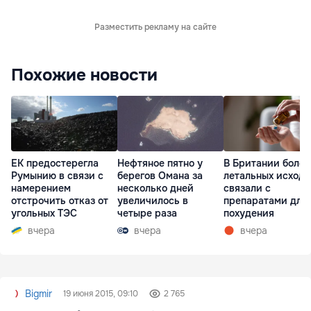
Разместить рекламу на сайте
Похожие новости
ЕК предостерегла
Нефтяное пятно у
В Британии более
Румынию в связи с
берегов Омана за
летальных исходо
намерением
несколько дней
связали с
отстрочить отказ от
увеличилось в
препаратами для
угольных ТЭС
четыре раза
похудения
вчера
вчера
вчера
Bigmir
19 июня 2015, 09:10
2 765