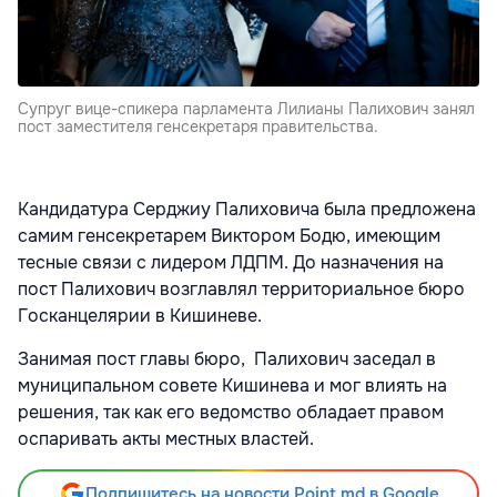
Супруг вице-спикера парламента Лилианы Палихович занял
пост заместителя генсекретаря правительства.
Кандидатура Серджиу Палиховича была предложена
самим генсекретарем Виктором Бодю, имеющим
тесные связи с лидером ЛДПМ. До назначения на
пост Палихович возглавлял территориальное бюро
Госканцелярии в Кишиневе.
Занимая пост главы бюро, Палихович заседал в
муниципальном совете Кишинева и мог влиять на
решения, так как его ведомство обладает правом
оспаривать акты местных властей.
Подпишитесь на новости Point.md в Google