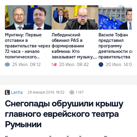
Мунтяну: Первые
Лебединский
Василе Тофан
отставки в
обвинил PAS в
представил
правительстве через
формировании
программу
72 часа - начало
кабмина: Кто
деятельности сво
политического
заказывает музыку,
правительства
кризиса
тот и танцует
25 Июл. 08:12
20 Июл. 08:42
20 Июл. 14:08
Lenta
29 января 2014, 18:52
1 147
Снегопады обрушили крышу
главного еврейского театра
Румынии