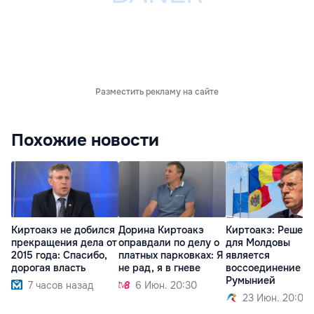
Разместить рекламу на сайте
Похожие новости
Киртоакэ не добился
Дорина Киртоакэ
Киртоакэ: Решен
прекращения дела от
оправдали по делу о
для Молдовы
2015 года: Спасибо,
платных парковках: Я
является
дорогая власть
не рад, я в гневе
воссоединение с
Румынией
7 часов назад
6 Июн. 20:30
23 Июн. 20:01