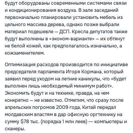
будут оборудованы современными системами связи
и кондиционирования воздуха. В зале заседаний
первоначально планировали установить мебель из
цельного массива дерева, однако позже выбрали
материал подешевле — ДСП. Кресла депутатов также
будут выполнены в «эконом-варианте» — их обтянут
не белой кожей, как предполагалось изначально, а
кожзаменителем.
Оптимизация расходов производится по инициативе
председателя парламента Игоря Кормана, который
заявил перед уходом на летние каникулы, что «будет
выполнен лишь необходимый минимум работ».
Экономить будут и на технике, правда, на чем
конкретно — не известно. Отметим, что сразу после
апрельских погромов 2009 года, Китай передал
молдавским властям в дар офисную оргтехнику на
сумму $78 тыс. (порядка 1 млн леев) ― компьютеры и
сканеры.