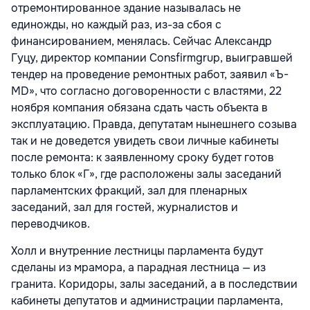
отремонтированное здание называлась не
единожды, но каждый раз, из-за сбоя с
финансированием, менялась. Сейчас Александр
Гуцу, директор компании Consfirmgrup, выигравшей
тендер на проведение ремонтных работ, заявил «Ъ-
MD», что согласно договоренности с властями, 22
ноября компания обязана сдать часть объекта в
эксплуатацию. Правда, депутатам нынешнего созыва
так и не доведется увидеть свои личные кабинеты
после ремонта: к заявленному сроку будет готов
только блок «Г», где расположены залы заседаний
парламентских фракций, зал для пленарных
заседаний, зал для гостей, журналистов и
переводчиков.
Холл и внутренние лестницы парламента будут
сделаны из мрамора, а парадная лестница — из
гранита. Коридоры, залы заседаний, а в последствии
кабинеты депутатов и администрации парламента,