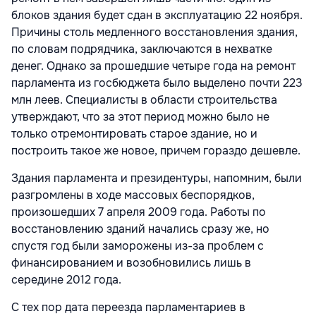
блоков здания будет сдан в эксплуатацию 22 ноября.
Причины столь медленного восстановления здания,
по словам подрядчика, заключаются в нехватке
денег. Однако за прошедшие четыре года на ремонт
парламента из госбюджета было выделено почти 223
млн леев. Специалисты в области строительства
утверждают, что за этот период можно было не
только отремонтировать старое здание, но и
построить такое же новое, причем гораздо дешевле.
Здания парламента и президентуры, напомним, были
разгромлены в ходе массовых беспорядков,
произошедших 7 апреля 2009 года. Работы по
восстановлению зданий начались сразу же, но
спустя год были заморожены из-за проблем с
финансированием и возобновились лишь в
середине 2012 года.
С тех пор дата переезда парламентариев в