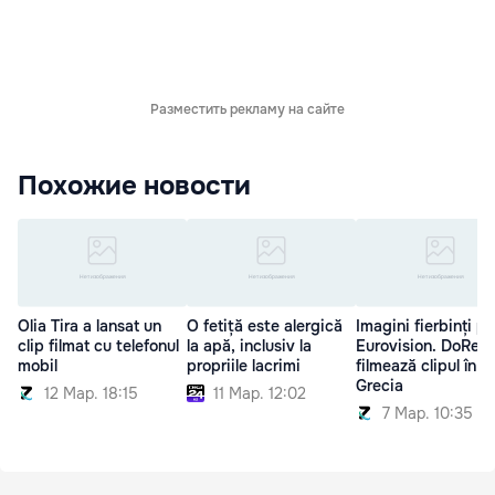
Разместить рекламу на сайте
Похожие новости
Olia Tira a lansat un
O fetiță este alergică
Imagini fierbinți p
clip filmat cu telefonul
la apă, inclusiv la
Eurovision. DoReD
mobil
propriile lacrimi
filmează clipul în
Grecia
12 Мар. 18:15
11 Мар. 12:02
7 Мар. 10:35