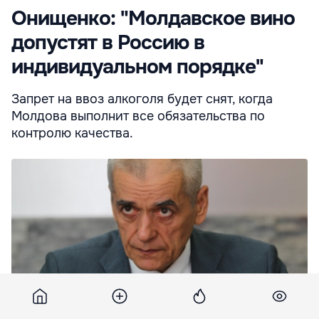
Онищенко: "Молдавское вино
допустят в Россию в
индивидуальном порядке"
Запрет на ввоз алкоголя будет снят, когда
Молдова выполнит все обязательства по
контролю качества.