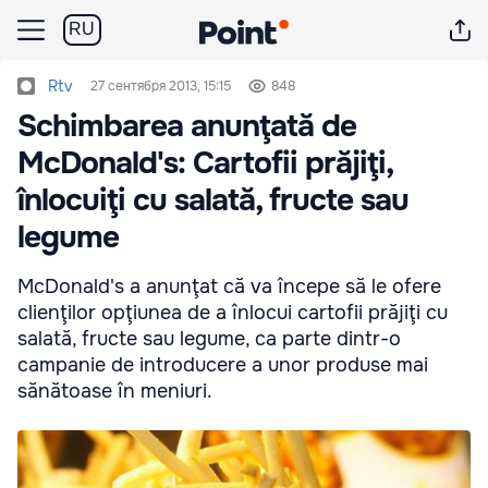
RU
Rtv
27 сентября 2013, 15:15
848
Schimbarea anunţată de
McDonald's: Cartofii prăjiţi,
înlocuiţi cu salată, fructe sau
legume
McDonald's a anunţat că va începe să le ofere
clienţilor opţiunea de a înlocui cartofii prăjiţi cu
salată, fructe sau legume, ca parte dintr-o
campanie de introducere a unor produse mai
sănătoase în meniuri.