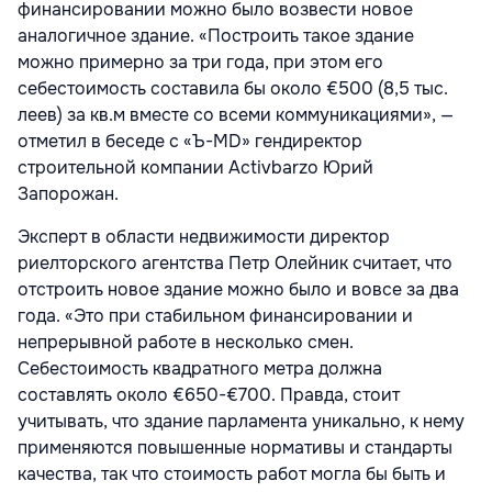
финансировании можно было возвести новое
аналогичное здание. «Построить такое здание
можно примерно за три года, при этом его
себестоимость составила бы около €500 (8,5 тыс.
леев) за кв.м вместе со всеми коммуникациями», —
отметил в беседе с «Ъ-MD» гендиректор
строительной компании Activbarzo Юрий
Запорожан.
Эксперт в области недвижимости директор
риелторского агентства Петр Олейник считает, что
отстроить новое здание можно было и вовсе за два
года. «Это при стабильном финансировании и
непрерывной работе в несколько смен.
Себестоимость квадратного метра должна
составлять около €650-€700. Правда, стоит
учитывать, что здание парламента уникально, к нему
применяются повышенные нормативы и стандарты
качества, так что стоимость работ могла бы быть и