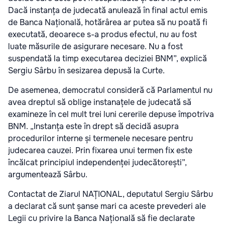
Dacă instanța de judecată anulează în final actul emis
de Banca Națională, hotărârea ar putea să nu poată fi
executată, deoarece s-a produs efectul, nu au fost
luate măsurile de asigurare necesare. Nu a fost
suspendată la timp executarea deciziei BNM”, explică
Sergiu Sârbu în sesizarea depusă la Curte.
De asemenea, democratul consideră că Parlamentul nu
avea dreptul să oblige instanațele de judecată să
examineze în cel mult trei luni cererile depuse împotriva
BNM. „Instanța este în drept să decidă asupra
procedurilor interne și termenele necesare pentru
judecarea cauzei. Prin fixarea unui termen fix este
încălcat principiul independenței judecătorești”,
argumentează Sârbu.
Contactat de Ziarul NAȚIONAL, deputatul Sergiu Sârbu
a declarat că sunt șanse mari ca aceste prevederi ale
Legii cu privire la Banca Națională să fie declarate