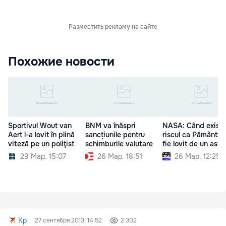
Разместить рекламу на сайте
Похожие новости
Sportivul Wout van
BNM va înăspri
NASA: Când exist
Aert l-a lovit în plină
sancțiunile pentru
riscul ca Pământul
viteză pe un poliţist
schimburile valutare
fie lovit de un aste
29 Мар. 15:07
26 Мар. 18:51
26 Мар. 12:25
Kp
27 сентября 2013, 14:52
2 302