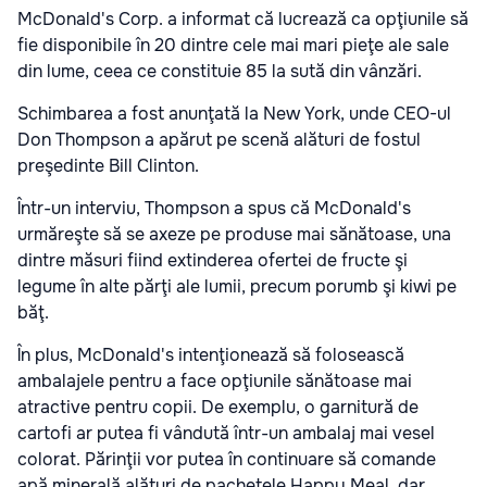
McDonald's Corp. a informat că lucrează ca opţiunile să
fie disponibile în 20 dintre cele mai mari pieţe ale sale
din lume, ceea ce constituie 85 la sută din vânzări.
Schimbarea a fost anunţată la New York, unde CEO-ul
Don Thompson a apărut pe scenă alături de fostul
preşedinte Bill Clinton.
Într-un interviu, Thompson a spus că McDonald's
urmăreşte să se axeze pe produse mai sănătoase, una
dintre măsuri fiind extinderea ofertei de fructe şi
legume în alte părţi ale lumii, precum porumb şi kiwi pe
băţ.
În plus, McDonald's intenţionează să folosească
ambalajele pentru a face opţiunile sănătoase mai
atractive pentru copii. De exemplu, o garnitură de
cartofi ar putea fi vândută într-un ambalaj mai vesel
colorat. Părinţii vor putea în continuare să comande
apă minerală alături de pachetele Happy Meal, dar