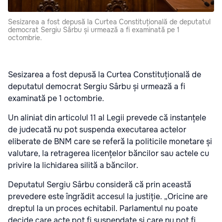
Sesizarea a fost depusă la Curtea Constituțională de deputatul
democrat Sergiu Sârbu și urmează a fi examinată pe 1
octombrie.
Sesizarea a fost depusă la Curtea Constituțională de
deputatul democrat Sergiu Sârbu și urmează a fi
examinată pe 1 octombrie.
Un aliniat din articolul 11 al Legii prevede că instanțele
de judecată nu pot suspenda executarea actelor
eliberate de BNM care se referă la politicile monetare și
valutare, la retragerea licențelor băncilor sau actele cu
privire la lichidarea silită a băncilor.
Deputatul Sergiu Sârbu consideră că prin această
prevedere este îngrădit accesul la justiție. „Oricine are
dreptul la un proces echitabil. Parlamentul nu poate
decide care acte pot fi suspendate și care nu pot fi.