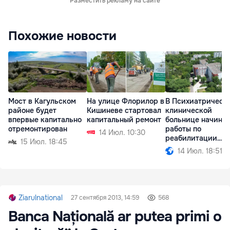
Разместить рекламу на сайте
Похожие новости
Мост в Кагульском
На улице Флорилор в
В Психиатрическ
районе будет
Кишиневе стартовал
клинической
впервые капитально
капитальный ремонт
больнице начина
отремонтирован
работы по
14 Июл. 10:30
реабилитации
15 Июл. 18:45
корпусов
14 Июл. 18:51
Ziarulnational
27 сентября 2013, 14:59
568
Banca Națională ar putea primi o