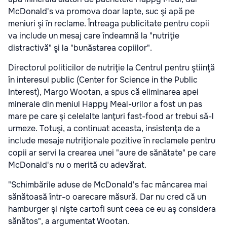
McDonald's va promova doar lapte, suc şi apă pe
meniuri şi în reclame. Întreaga publicitate pentru copii
va include un mesaj care îndeamnă la "nutriţie
distractivă" şi la "bunăstarea copiilor".
Directorul politicilor de nutriţie la Centrul pentru ştiinţă
în interesul public (Center for Science in the Public
Interest), Margo Wootan, a spus că eliminarea apei
minerale din meniul Happy Meal-urilor a fost un pas
mare pe care şi celelalte lanţuri fast-food ar trebui să-l
urmeze. Totuşi, a continuat aceasta, insistenţa de a
include mesaje nutriţionale pozitive în reclamele pentru
copii ar servi la crearea unei "aure de sănătate" pe care
McDonald's nu o merită cu adevărat.
"Schimbările aduse de McDonald's fac mâncarea mai
sănătoasă într-o oarecare măsură. Dar nu cred că un
hamburger şi nişte cartofi sunt ceea ce eu aş considera
sănătos", a argumentat Wootan.