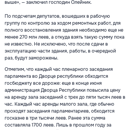
выше», — заключил господин Олейник.
По подсчетам депутатов, вошедших в рабочую
группу по контролю за ходом ремонтных работ, для
полного восстановления здания необходимо еще не
менее 270 млн леев, а откуда взять такую сумму пока
не известно. Не исключено, что после сдачи в
эксплуатацию части здания, работы, в очередной
раз, будут заморожены.
Отметим, что каждый час пленарного заседания
парламента во Дворце республики обходится
госбюджету все дороже: еще в конце июня
администрация Дворца Республики повысила цену
на аренду зала заседаний с трех до пяти тысяч леев в
час. Каждый час аренды малого зала, где обычно
проходят заседания парламентариев, обходится
госказне в три тысячи леев. Ранее эта сумма
составляла 1700 леев. Лишь в прошлом году за