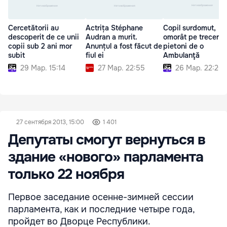
Cercetătorii au
Actrița Stéphane
Copil surdomut,
descoperit de ce unii
Audran a murit.
omorât pe trecerea
copii sub 2 ani mor
Anunțul a fost făcut de
pietoni de o
subit
fiul ei
Ambulanţă
29 Мар. 15:14
27 Мар. 22:55
26 Мар. 22:20
27 сентября 2013, 15:00
1 401
Депутаты смогут вернуться в
здание «нового» парламента
только 22 ноября
Первое заседание осенне-зимней сессии
парламента, как и последние четыре года,
пройдет во Дворце Республики.