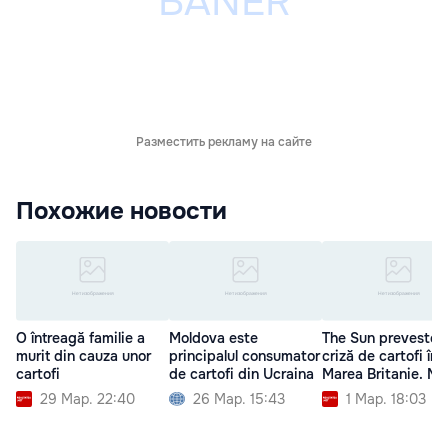
Разместить рекламу на сайте
Похожие новости
O întreagă familie a
Moldova este
The Sun prevesteş
murit din cauza unor
principalul consumator
criză de cartofi în
cartofi
de cartofi din Ucraina
Marea Britanie. Mo
29 Мар. 22:40
26 Мар. 15:43
1 Мар. 18:03