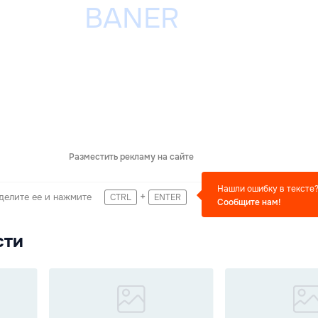
Разместить рекламу на сайте
Нашли ошибку в тексте
+
делите ее и нажмите
CTRL
ENTER
Сообщите нам!
сти