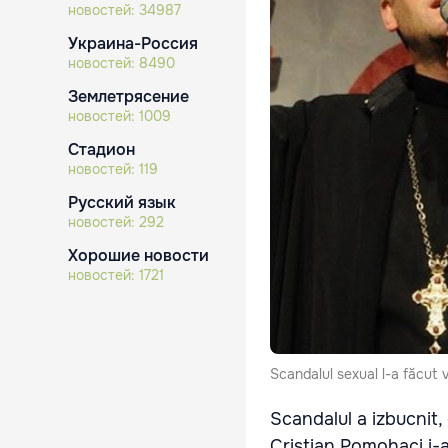
новостей:
34987
Украина-Россия
новостей:
8490
Землетрясение
новостей:
1009
Стадион
новостей:
119
Русский язык
новостей:
292
Хорошие новости
новостей:
1721
Scandalul sexual l-a făcut 
Scandalul a izbucnit,
Cristian Pomohaci i-a