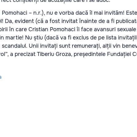
n Pomohaci – n.r.), nu e vorba dacă îl mai invităm! Este
l! Da, evident (că a fost invitat înainte de a fi publica
irii în care Cristian Pomohaci îi face avansuri sexuale
in martie! Nu știu (dacă va fi exclus de pe lista invitațilo
scandalul. Unii invitați sunt remunerați, alții vin ben
”, a precizat Tiberiu Groza, președintele Fundației C
a