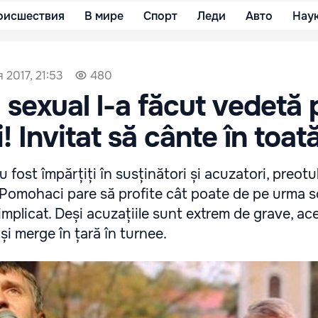
оисшествия
В мире
Спорт
Леди
Авто
Нау
 2017, 21:53
480
 sexual l-a făcut vedetă 
 Invitat să cânte în toată
u fost împărțiți în susținători și acuzatori, preotul
 Pomohaci pare să profite cât poate de pe urma s
implicat. Deși acuzațiile sunt extrem de grave, ac
și merge în țară în turnee.