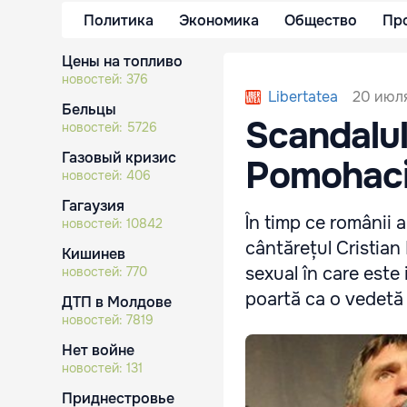
Политика
Экономика
Общество
Пр
Цены на топливо
новостей:
376
20 июля
Libertatea
Бельцы
Scandalul
новостей:
5726
Газовый кризис
Pomohaci!
новостей:
406
Гагаузия
În timp ce românii a
новостей:
10842
cântărețul Cristian
Кишинев
sexual în care este 
новостей:
770
poartă ca o vedetă 
ДТП в Молдове
новостей:
7819
Нет войне
новостей:
131
Приднестровье