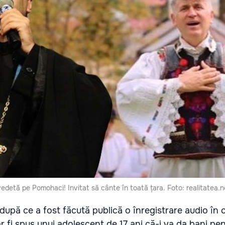
vedetă pe Pomohaci! Invitat să cânte în toată țara. Foto: realitatea.n
 după ce a fost făcută publică o înregistrare audio în 
r fi spus unui adolescent de 17 ani că-i va da bani pen