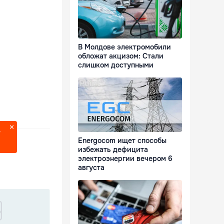
В Молдове электромобили
обложат акцизом: Стали
слишком доступными
?
Energocom ищет способы
избежать дефицита
электроэнергии вечером 6
августа