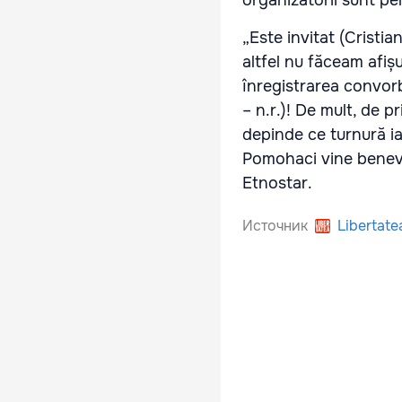
„Este invitat (Cristia
altfel nu făceam afișu
înregistrarea convorb
– n.r.)! De mult, de pr
depinde ce turnură ia 
Pomohaci vine benevol
Etnostar.
Источник
Libertate