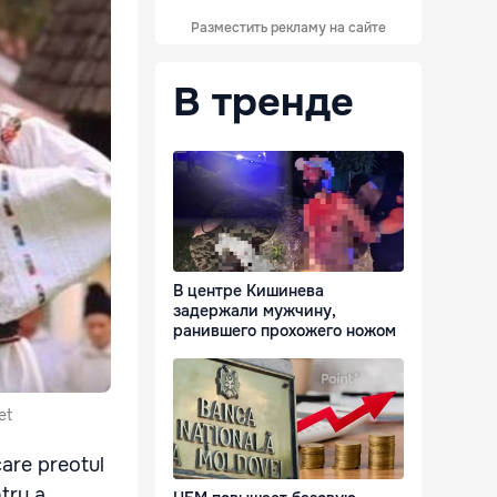
Разместить рекламу на сайте
В тренде
В центре Кишинева
задержали мужчину,
ранившего прохожего ножом
et
care preotul
tru a