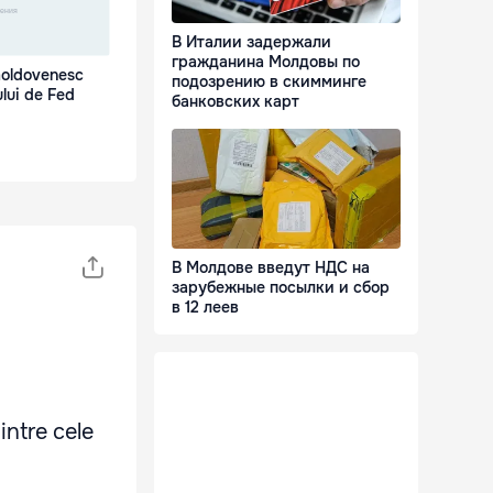
В Италии задержали
гражданина Молдовы по
moldovenesc
подозрению в скимминге
lui de Fed
банковских карт
В Молдове введут НДС на
зарубежные посылки и сбор
в 12 леев
intre cele