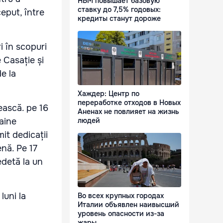
НБМ повышает базовую
ставку до 7,5% годовых:
ceput, între
кредиты станут дороже
i în scopuri
 Casație și
e la
Хаждер: Центр по
переработке отходов в Новых
rească. pe 16
Аненах не повлияет на жизнь
aine
людей
it dedicații
enă. Pe 17
edetă la un
luni la
Во всех крупных городах
Италии объявлен наивысший
уровень опасности из-за
жары