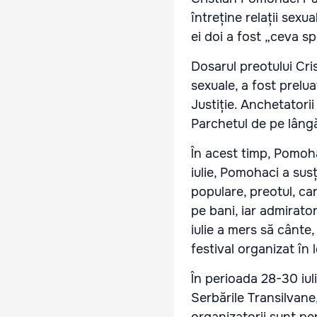
întreține relații sexua
ei doi a fost „ceva sp
Dosarul preotului Cri
sexuale, a fost prelu
Justiție. Anchetatori
Parchetul de pe lâng
În acest timp, Pomohac
iulie, Pomohaci a sus
populare, preotul, car
pe bani, iar admirator
iulie a mers să cânte,
festival organizat în 
În perioada 28-30 iulie
Serbările Transilvane,
organizatorii sunt per