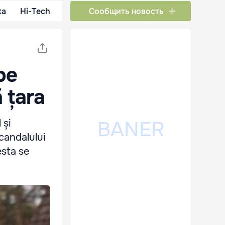
ка
Hi-Tech
Сообщить новость
pe
 țara
 și
candalului
esta se