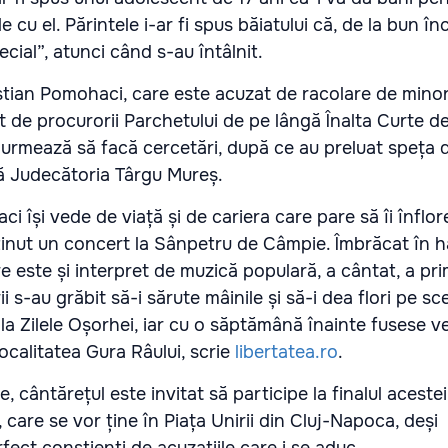
le cu el. Părintele i-ar fi spus băiatului că, de la bun în
ecial”, atunci când s-au întâlnit.
stian Pomohaci, care este acuzat de racolare de minor
at de procurorii Parchetului de pe lângă Înalta Curte de
i urmează să facă cercetări, după ce au preluat speța d
ă Judecătoria Târgu Mureș.
i își vede de viață și de cariera care pare să îi înflo
ținut un concert la Sânpetru de Câmpie. Îmbrăcat în h
e este și interpret de muzică populară, a cântat, a prim
ii s-au grăbit să-i sărute mâinile și să-i dea flori pe sc
 la Zilele Oșorhei, iar cu o săptămână înainte fusese v
localitatea Gura Râului, scrie
libertatea.ro
.
, cântărețul este invitat să participe la finalul acestei 
 care se vor ține în Piața Unirii din Cluj-Napoca, deși
fect conștienți de acuzațiile care i se aduc.