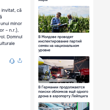
 invitat, că
tă
 unui minor
r – n.r.),
evol. Domnul
В Молдове проводят
инспектирование партий
ulturale
семян на национальном
уровне
В Германии продолжаются
поиски обломков ещё одного
дрона в аэропорту Лейпцига