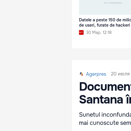
Datele a peste 150 de mili
de useri, furate de hackeri
30 Мар. 12:18
20 июля 
Agerpres
Documenta
Santana î
Sunetul inconfundab
mai cunoscute semn