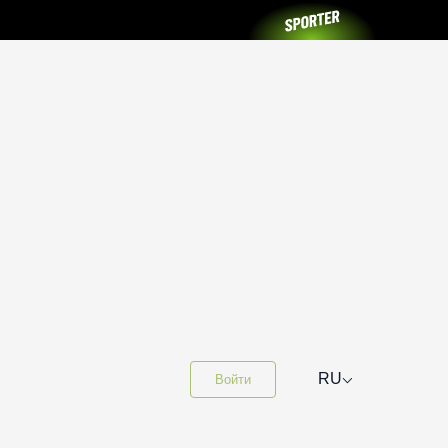
⌵
RU
Войти