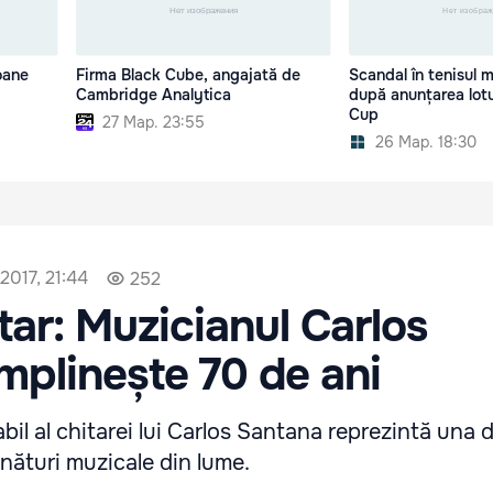
oane
Firma Black Cube, angajată de
Scandal în tenisul 
Cambridge Analytica
după anunțarea lotu
Cup
27 Мар. 23:55
26 Мар. 18:30
2017, 21:44
252
r: Muzicianul Carlos
mplinește 70 de ani
il al chitarei lui Carlos Santana reprezintă una d
ături muzicale din lume.