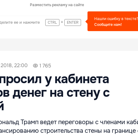
Разместить рекламу на сайте
Нашли ошибку в тексте
+
делите ее и нажмите
CTRL
ENTER
Сообщите нам!
 2018, 22:00
1 765
просил у кабинета
в денег на стену с
й
нальд Трамп ведет переговоры с членами каб
ансированию строительства стены на границе 