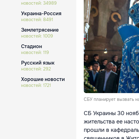
новостей:
34989
Украина-Россия
новостей:
8491
Землетрясение
новостей:
1009
Стадион
новостей:
119
Русский язык
новостей:
292
Хорошие новости
новостей:
1721
СБУ планирует вызвать н
СБ Украины 30 нояб
жительства ее наст
прошли в кафедраль
священников в Жито