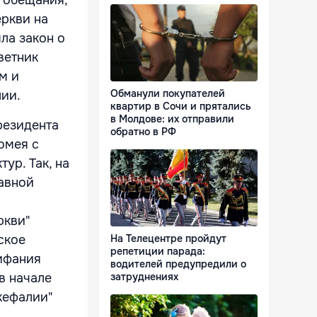
ркви на
ла закон о
ветник
м и
Обманули покупателей
лии.
квартир в Сочи и прятались
в Молдове: их отправили
резидента
обратно в РФ
омея с
ур. Так, на
авной
ркви"
ское
На Телецентре пройдут
репетиции парада:
пифания
водителей предупредили о
в начале
затруднениях
кефалии"