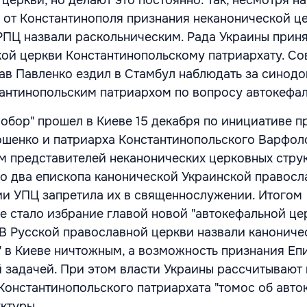
от Константинополя признания неканонической це
 РПЦ назвали раскольническим. Рада Украины приня
ой церкви Константинопольскому патриархату. Со
в Павленко ездил в Стамбул наблюдать за синодо
тантинопольским патриархом по вопросу автокефа
обор" прошел в Киеве 15 декабря по инициативе п
шенко и патриарха Константинопольского Варфол
м представителей неканонических церковных структ
ко два епископа канонической Украинской правосл
ии УПЦ запретила их в священнослужении. Итогом
е стало избрание главой новой "автокефальной це
В Русской православной церкви назвали канониче
" в Киеве ничтожным, а возможность признания Е
 задачей. При этом власти Украины рассчитывают 
 Константинопольского патриархата "томос об авто
ктуры.