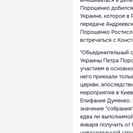
Порошенко добился 
Украине, которое в
передаче Андреевск
Порошенко Ростисла
встречаться с Конс
"Объединительный с
Украины Петра Поро
участием в основно
него приехали толь
церкви, впоследств
мероприятия в Киев
Епифания Думенко. 
значение "собрания
едва ли выполнимой
января получить от
новосозданной стру