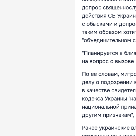
допрос священнослу
действия СБ Украин
с обысками и допро
таким образом хотя
"объединительном с
"Планируется в бли
на вопрос о вызове
По ее словам, митр
делу о подозрении 
в качестве свидетел
кодекса Украины "н
национальной прина
другим признакам", 
Ранее украинские вл
вмешиваться в дела 