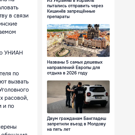
Из Украины в Израиль
пытались отправить через
аловать
Кишинёв запрещённые
ву в связи
препараты
инские
ваемом
тво УНИАН
Названы 5 самых дешевых
направлений Европы для
теля по
отдыха в 2026 году
ют вызвать
 Уголовного
х расовой,
 и по
Двум гражданам Бангладеш
запретили въезд в Молдову
мерены
на пять лет
а обещания,