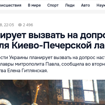
оисшествия
В мире
Спорт
Леди
Авто
Нау
8, 22:05
2 496
ирует вызвать на допр
ля Киево-Печерской л
сти Украины планирует вызвать на допрос нас
лавры митрополита Павла, сообщила во вторн
ва Елена Гитлянская.