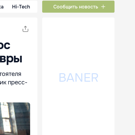
ка
Hi-Tech
Сообщить новость
ос
авры
тоятеля
ик пресс-