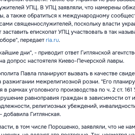
жителей УПЦ. В УПЦ заявляли, что намерены обж
ы, а также обратиться к международному сообщест
сами священнослужителей, поскольку власти укра
т заставить епископат УПЦ участвовать в так назы
оборе", передает
ria.ru
.
жайшие дни", - приводит ответ Гитлянской агентс
 на допрос настоятеля Киево-Печерской лавры.
ополита Павла планируют вызвать в качестве свиде
в разжигании межрелигиозной розни. "Его планиру
я в рамках уголовного производства по ч. 2 ст. 161
арушение равноправия граждан в зависимости от и
длежности, религиозных убеждений, инвалидности
- добавила Гитлянская.
асти, в том числе Порошенко, заявляли, что не на
церкви, но делают это постоянно. Так, несмотря н