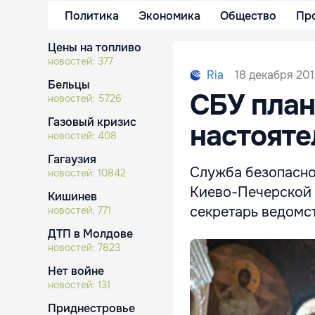
Политика
Экономика
Общество
Пр
Цены на топливо
новостей:
377
18 декабря 201
Ria
Бельцы
СБУ план
новостей:
5726
Газовый кризис
настояте
новостей:
408
Гагаузия
Служба безопасно
новостей:
10842
Киево-Печерской 
Кишинев
секретарь ведомст
новостей:
771
ДТП в Молдове
новостей:
7823
Нет войне
новостей:
131
Приднестровье