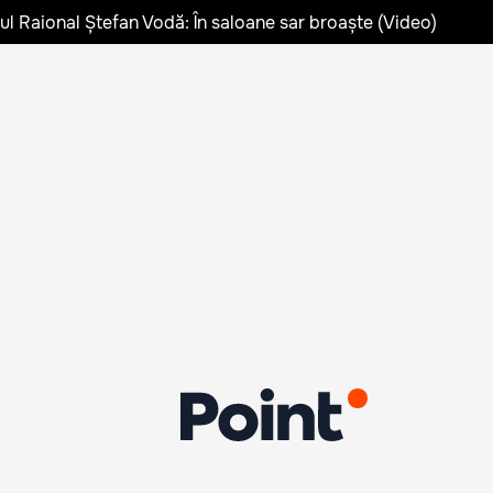
lul Raional Ștefan Vodă: În saloane sar broaște (Video)