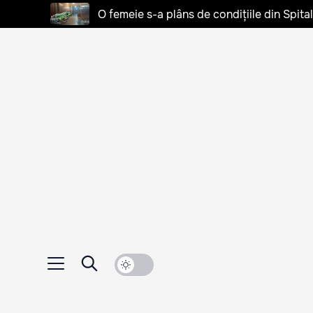
O femeie s-a plâns de condițiile din Spita