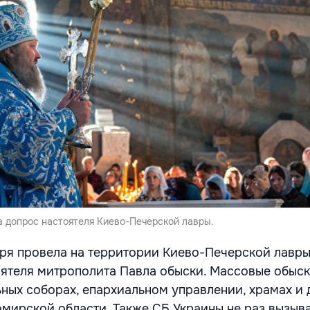
а допрос настоятеля Киево-Печерской лавры.
ря провела на территории Киево-Печерской лавры
оятеля митрополита Павла обыски. Массовые обыск
ных соборах, епархиальном управлении, храмах и
мирской области. Также СБ Украины не раз вызыва