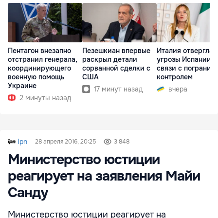
Пентагон внезапно
Пезешкиан впервые
Италия отвергла
отстранил генерала,
раскрыл детали
угрозы Испании в
координирующего
сорванной сделки с
связи с погранич
военную помощь
США
контролем
Украине
17 минут назад
вчера
2 минуты назад
Ipn
28 апреля 2016, 20:25
3 848
Министерство юстиции
реагирует на заявления Майи
Санду
Министерство юстиции реагирует на