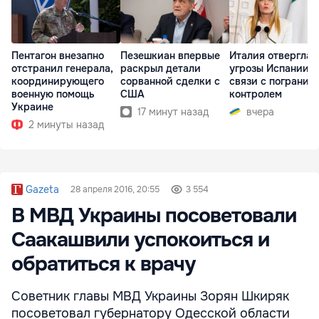
Пентагон внезапно
Пезешкиан впервые
Италия отвергла
отстранил генерала,
раскрыл детали
угрозы Испании в
координирующего
сорванной сделки с
связи с погранич
военную помощь
США
контролем
Украине
17 минут назад
вчера
2 минуты назад
Gazeta
28 апреля 2016, 20:55
3 554
В МВД Украины посоветовали
Саакашвили успокоиться и
обратиться к врачу
Советник главы МВД Украины Зорян Шкиряк
посоветовал губернатору Одесской области