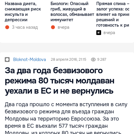
Названа диета,
Биологи: Опасный
Прямая спина —
снижающая риск
гриб, живущий в
залог успеха: оса
инсульта и
волосах, обманывает
влияет на принят
депрессии
иммунитет
решений и
готовность к рис
3 часа назад
вчера
вчера
Bloknot-Moldova
28 апреля 2016, 21:15
9 287
За два года безвизового
режима 80 тысяч молдаван
уехали в ЕС и не вернулись
Два года прошло с момента вступления в силу
безвизового режима для въезда граждан
Молдовы на территорию Евросоюза. За это
время в ЕС въехали 577 тысяч граждан
Молдовы, из которых 80 тысяч не вернулись