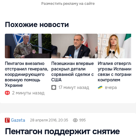
Разместить рекламу на сайте
Похожие новости
Пентагон внезапно
Пезешкиан впервые
Италия отвергла
отстранил генерала,
раскрыл детали
угрозы Испании в
координирующего
сорванной сделки с
связи с погранич
военную помощь
США
контролем
Украине
17 минут назад
вчера
2 минуты назад
Gazeta
28 апреля 2016, 20:35
995
Пентагон поддержит снятие