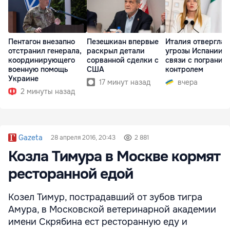
Пентагон внезапно
Пезешкиан впервые
Италия отвергла
отстранил генерала,
раскрыл детали
угрозы Испании в
координирующего
сорванной сделки с
связи с погранич
военную помощь
США
контролем
Украине
17 минут назад
вчера
2 минуты назад
Gazeta
28 апреля 2016, 20:43
2 881
Козла Тимура в Москве кормят
ресторанной едой
Козел Тимур, пострадавший от зубов тигра
Амура, в Московской ветеринарной академии
имени Скрябина ест ресторанную еду и