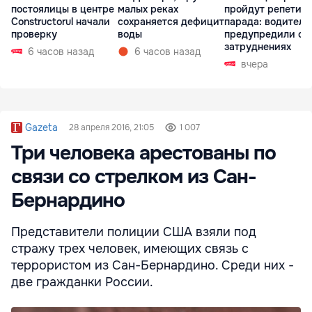
постоялицы в центре
малых реках
пройдут репетиц
Constructorul начали
сохраняется дефицит
парада: водителе
проверку
воды
предупредили о
затруднениях
6 часов назад
6 часов назад
вчера
Gazeta
28 апреля 2016, 21:05
1 007
Три человека арестованы по
связи со стрелком из Сан-
Бернардино
Представители полиции США взяли под
стражу трех человек, имеющих связь с
террористом из Сан-Бернардино. Среди них -
две гражданки России.