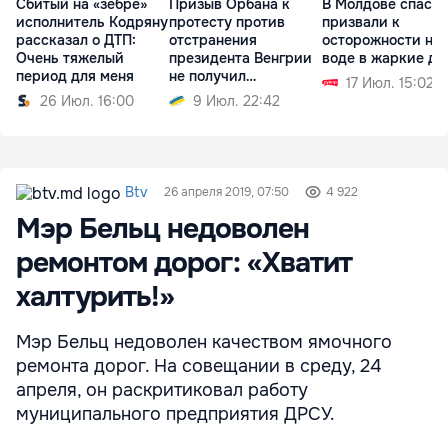
Сбитый на «зебре»
Призыв Орбана к
В Молдове спаса
исполнитель Кодряну
протесту против
призвали к
рассказал о ДТП:
отстранения
осторожности на
Очень тяжелый
президента Венгрии
воде в жаркие дн
период для меня
не получил
17 Июл. 15:02
поддержки
26 Июл. 16:00
9 Июл. 22:42
Btv
26 апреля 2019, 07:50
4 922
Мэр Бельц недоволен
ремонтом дорог: «Хватит
халтурить!»
Мэр Бельц недоволен качеством ямочного
ремонта дорог. На совещании в среду, 24
апреля, он раскритиковал работу
муниципального предприятия ДРСУ.