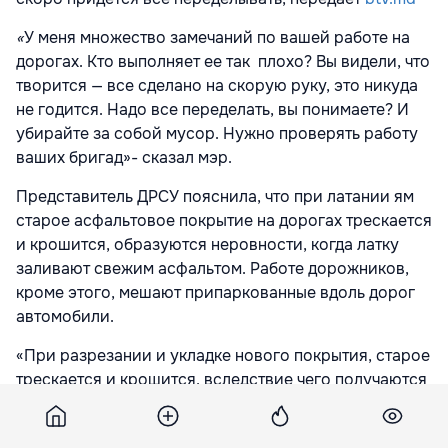
«
У меня множество замечаний по вашей работе на
дорогах. Кто выполняет ее так плохо? Вы видели, что
творится — все сделано на скорую руку, это никуда
не годится. Надо все переделать, вы понимаете? И
убирайте за собой мусор. Нужно проверять работу
ваших бригад»- сказал мэр.
Представитель ДРСУ пояснила, что при латании ям
старое асфальтовое покрытие на дорогах трескается
и крошится, образуются неровности, когда латку
заливают свежим асфальтом. Работе дорожников,
кроме этого, мешают припаркованные вдоль дорог
автомобили.
«При разрезании и укладке нового покрытия, старое
трескается и крошится, вследствие чего получаются
такие неровности. А также работе мешают
автомобили, из-за которых невозможно нормально