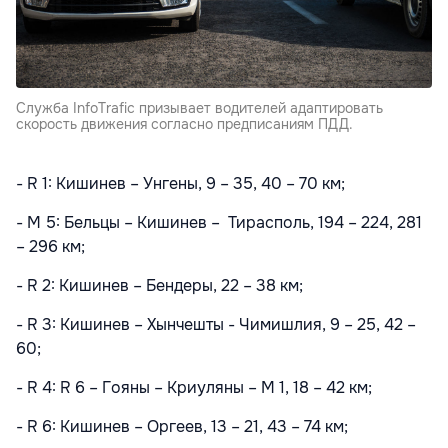
Служба InfoTrafic призывает водителей адаптировать
скорость движения согласно предписаниям ПДД.
- R 1: Кишинев – Унгены, 9 – 35, 40 – 70 км;
- M 5: Бельцы – Кишинев – Тирасполь, 194 – 224, 281
– 296 км;
- R 2: Кишинев – Бендеры, 22 – 38 км;
- R 3: Кишинев – Хынчешты - Чимишлия, 9 – 25, 42 –
60;
- R 4: R 6 – Гояны – Криуляны – M 1, 18 – 42 км;
- R 6: Кишинев – Оргеев, 13 – 21, 43 – 74 км;