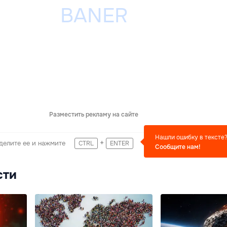
Разместить рекламу на сайте
Нашли ошибку в тексте
+
делите ее и нажмите
CTRL
ENTER
Сообщите нам!
сти