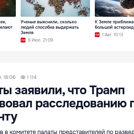
ее,
Ученые выяснили, сколько
К Земле приближа
делают
людей способна выдержать
большой астероид
Земля
1 Авг. 10:13
9 Июл. 21:09
, 18:06
1 114
ы заявили, что Трамп
вовал расследованию 
нту
в в комитете палаты представителей по разве