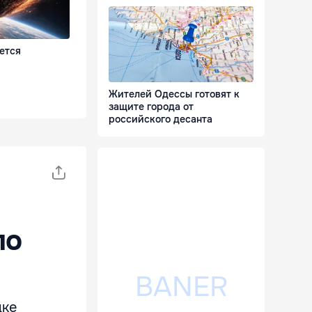
ется
Жителей Одессы готовят к
защите города от
российского десанта
по
дке