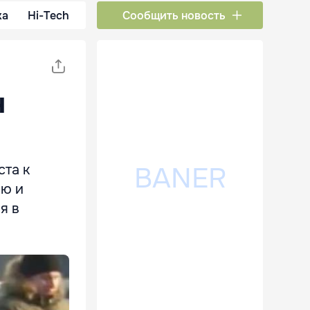
ка
Hi-Tech
Сообщить новость
н
ста к
лю и
я в