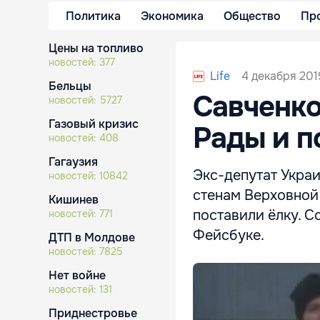
Политика
Экономика
Общество
Пр
Цены на топливо
новостей:
377
4 декабря 2019
Life
Бельцы
Савченко
новостей:
5727
Газовый кризис
Рады и п
новостей:
408
Гагаузия
Экс-депутат Укра
новостей:
10842
стенам Верховной
Кишинев
поставили ёлку. С
новостей:
771
Фейсбуке.
ДТП в Молдове
новостей:
7825
Нет войне
новостей:
131
Приднестровье