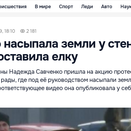
оисшествия
В мире
Спорт
Леди
Авто
Нау
, 18:10
2 181
 насыпала земли у сте
оставила елку
ины Надежда Савченко пришла на акцию проте
 рады, где под её руководством насыпали зем
оответствующее видео она опубликовала у себ