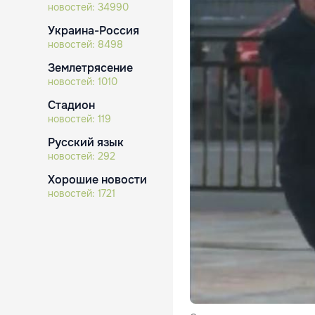
новостей:
34990
Украина-Россия
новостей:
8498
Землетрясение
новостей:
1010
Стадион
новостей:
119
Русский язык
новостей:
292
Хорошие новости
новостей:
1721