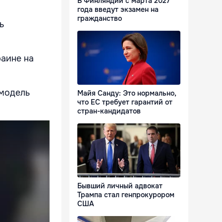
В Финляндии с марта 2027
года введут экзамен на
гражданство
ь
раине на
 модель
Майя Санду: Это нормально,
что ЕС требует гарантий от
стран-кандидатов
Бывший личный адвокат
Трампа стал генпрокурором
США