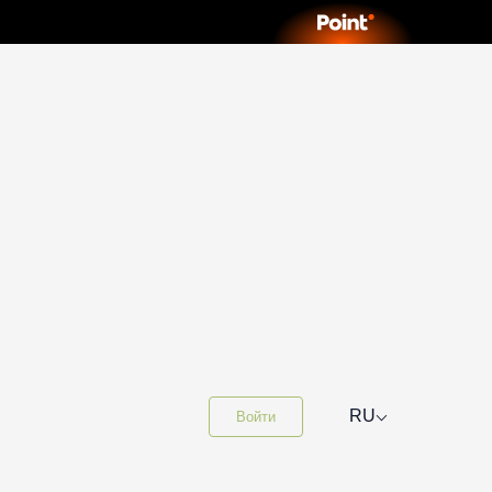
⌵
RU
Войти