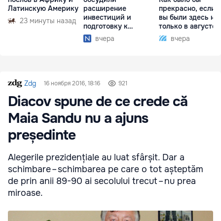
Латинскую Америку
расширение
прекрасно, если 
инвестиций и
вы были здесь не
23 минуты назад
подготовку к
только в августе
отопительному
вчера
вчера
сезону
Zdg
16 ноября 2016, 18:16
921
Diacov spune de ce crede că
Maia Sandu nu a ajuns
președinte
Ale­ge­ri­le pre­zi­den­ți­a­le au luat sfâr­șit. Dar a
schim­ba­re – schim­ba­rea pe care o tot aștep­tăm
de prin anii 89-90 ai seco­lu­lui tre­cut – nu prea
miroa­se.