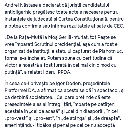
Andrei Năstase a declarat că juriștii candidatului
antioligarhic pregătesc toate actele necesare pentru
instanțele de judecată și Curtea Constituțională, pentru
a putea confirma sau infirma rezultatele afișate de CEC.
„De la Rața-Mută la Moș Gerilă-nfuriat, tot Pește se
vrea împărat! Scrutinul prezidențial, aşa cum a fost el
organizat de instituțiile statului capturat de Plahotniuc,
formal s-a încheiat. Putem spune cu certitudine că
victoria noastră a fost furată în cel mai cinic mod cu
putință”, a relatat liderul PPDA.
În ceea ce-l privește pe Igor Dodon, președintele
Platformei DA, a afirmat că acesta se dă în spectacol, și
că dezbină societatea. „Cel care pretinde că este
președintele ales al întregii țări, împarte pe cetățenii
acesteia în „cei de acasă” și „cei din diasporă”, în cei
„pro-vest” și „pro-est”, în „de stânga" și „de dreapta",
amenințându-i ticălos și penal pe cei ce nu acceptă