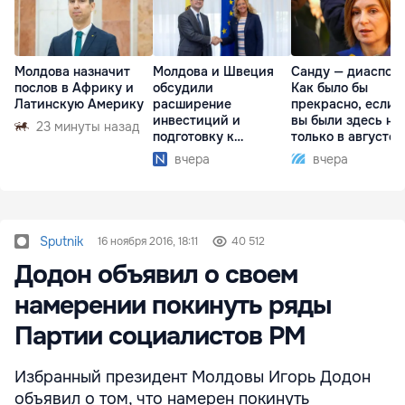
Молдова назначит
Молдова и Швеция
Санду — диаспоре
послов в Африку и
обсудили
Как было бы
Латинскую Америку
расширение
прекрасно, если 
инвестиций и
вы были здесь не
23 минуты назад
подготовку к
только в августе
отопительному
вчера
вчера
сезону
Sputnik
16 ноября 2016, 18:11
40 512
Додон объявил о своем
намерении покинуть ряды
Партии социалистов РМ
Избранный президент Молдовы Игорь Додон
объявил о том, что намерен покинуть