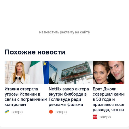
Разместить рекламу на сайте
Похожие новости
Италия отвергла
Netflix запер актера
Брат Джоли
угрозы Испании в
внутри билборда в
совершил каминг
связи с пограничным
Голливуде ради
в 53 года и
контролем
рекламы фильма
признался после
развода, что он г
вчера
вчера
вчера