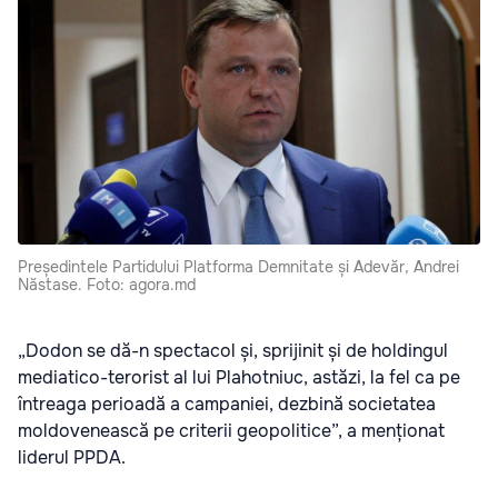
Președintele Partidului Platforma Demnitate și Adevăr, Andrei
Năstase. Foto: agora.md
„Dodon se dă-n spectacol și, sprijinit și de holdingul
mediatico-terorist al lui Plahotniuc, astăzi, la fel ca pe
întreaga perioadă a campaniei, dezbină societatea
moldovenească pe criterii geopolitice”, a menționat
liderul PPDA.