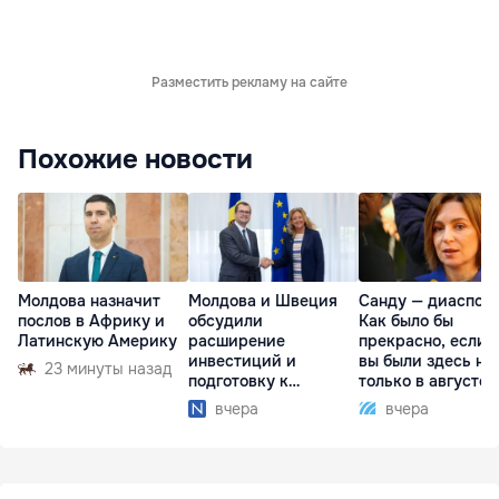
Разместить рекламу на сайте
Похожие новости
Молдова назначит
Молдова и Швеция
Санду — диаспоре
послов в Африку и
обсудили
Как было бы
Латинскую Америку
расширение
прекрасно, если 
инвестиций и
вы были здесь не
23 минуты назад
подготовку к
только в августе
отопительному
вчера
вчера
сезону