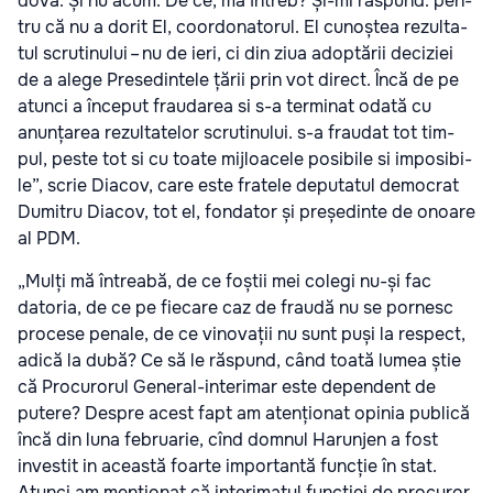
do­va. Și nu acum. De ce, mă întreb? Și-mi răs­pund: pen­
tru că nu a dorit El, coor­do­na­to­rul. El cunoș­tea rezul­ta­
tul scru­ti­nu­lui – nu de ieri, ci din ziua adop­tă­rii deci­zi­ei
de a ale­ge Pre­se­din­te­le țării prin vot direct. Încă de pe
atun­ci a înce­put fra­u­da­rea si s-a ter­mi­nat oda­tă cu
anun­ța­rea rezul­ta­te­lor scru­ti­nu­lui. s-a fra­u­dat tot tim­
pul, pes­te tot si cu toa­te mij­loa­ce­le posi­bi­le si impo­si­bi­
le”, scrie Dia­cov, care este fra­te­le depu­ta­tul demo­crat
Dumi­tru Dia­cov, tot el, fon­da­tor și pre­șe­din­te de onoa­re
al PDM.
„Mul­ți mă întrea­bă, de ce foștii mei cole­gi nu-și fac
dato­ria, de ce pe fie­ca­re caz de fra­u­dă nu se por­ne­sc
pro­ce­se pena­le, de ce vino­va­ții nu sunt puși la res­pect,
adi­că la dubă? Ce să le răs­pund, când toa­tă lumea știe
că Pro­cu­ro­rul General-interimar este depen­dent de
pute­re? Des­pre acest fapt am aten­țio­nat opi­nia publi­că
încă din luna febru­a­rie, cînd dom­nul Haru­n­jen a fost
inves­tit in aceas­tă foar­te impor­tan­tă func­ție în stat.
Atun­ci am men­țio­nat că inte­ri­ma­tul func­ti­ei de pro­cu­ror