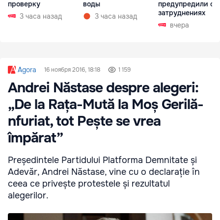
проверку
воды
предупредили о
затруднениях
3 часа назад
3 часа назад
вчера
Agora
16 ноября 2016, 18:18
1 159
Andrei Năstase despre alegeri:
„De la Rața-Mută la Moș Gerilă-
nfuriat, tot Pește se vrea
împărat”
Președintele Partidului Platforma Demnitate și
Adevăr, Andrei Năstase, vine cu o declarație în
ceea ce privește protestele și rezultatul
alegerilor.