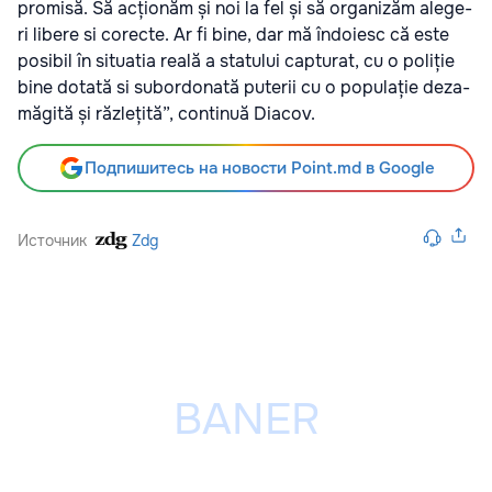
pro­mi­să. Să acțio­năm și noi la fel și să orga­ni­zăm ale­ge­
ri libe­re si corec­te. Ar fi bine, dar mă îndo­iesc că este
posi­bil în situ­a­tia rea­lă a sta­tu­lui cap­tu­rat, cu o poli­ție
bine dota­tă si sub­or­do­na­tă pute­rii cu o popu­la­ție dez­a­
mă­gi­tă și răz­le­ți­tă”, con­ti­nuă Dia­cov.
Подпишитесь на новости Point.md в Google
Источник
Zdg