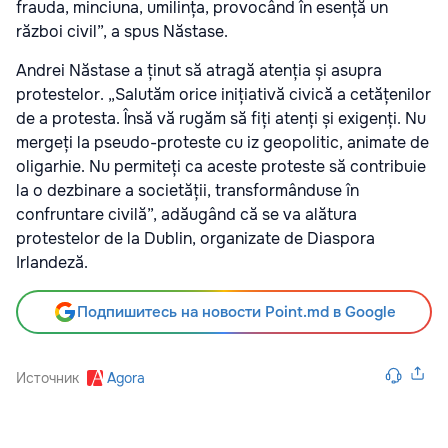
frauda, minciuna, umilința, provocând în esență un
război civil”, a spus Năstase.
Andrei Năstase a ținut să atragă atenția și asupra
protestelor. „Salutăm orice inițiativă civică a cetățenilor
de a protesta. Însă vă rugăm să fiți atenți și exigenți. Nu
mergeți la pseudo-proteste cu iz geopolitic, animate de
oligarhie. Nu permiteți ca aceste proteste să contribuie
la o dezbinare a societății, transformânduse în
confruntare civilă”, adăugând că se va alătura
protestelor de la Dublin, organizate de Diaspora
Irlandeză.
Подпишитесь на новости Point.md в Google
Источник
Agora