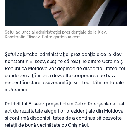
Şeful adjunct al administraţiei prezidenţiale de la Kiev,
Konstantin Eliseev. Foto: gordonua.com
Şeful adjunct al administraţiei prezidenţiale de la Kiev,
Konstantin Eliseev, susţine că relaţiile dintre Ucraina şi
Republica Moldova vor depinde de disponibilitatea noii
conduceri a ţării de a dezvolta cooperarea pe baza
respectării clare a suveranităţii şi integrităţii teritoriale
a Ucrainei.
Potrivit lui Eliseev, preşedintele Petro Poroşenko a luat
act de rezultatele alegerilor prezidenţiale din Moldova
şi confirmă disponibilitatea de a continua să dezvolte
relaţii de bună vecinătate cu Chişinăul.