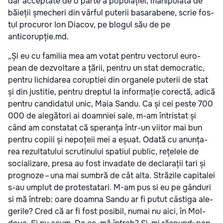
dar accep­ta­te de o par­te a popu­la­ți­ei, mani­pu­la­tă de
băie­ții șme­che­ri din vâr­ful pute­rii basa­ra­be­ne, scrie fos­
tul pro­cu­ror Ion Dia­cov, pe blo­gul său de pe
anticorupție.md.
„Și eu cu fami­lia mea am votat pen­tru vec­to­rul euro­
pean de dezvol­ta­re a țării, pen­tru un stat demo­cra­tic,
pen­tru lichi­da­rea corup­ti­ei din orga­ne­le pute­rii de stat
și din jus­ti­tie, pen­tru drep­tul la infor­ma­ție corec­tă, adi­că
pen­tru can­di­da­tul unic, Maia San­du. Ca și cei pes­te 700
000 de ale­gă­to­ri ai doam­ni­ei sale, m-am întris­tat și
când am con­sta­tat că spe­ran­ța într-un vii­tor mai bun
pen­tru copi­ii și nepoțe­ii mei a eșu­at. Oda­tă cu anun­ța­
rea rezul­ta­tu­lui scru­ti­nu­lui spa­ti­ul public, rețe­le­le de
soci­a­li­za­re, pre­sa au fost inva­da­te de decla­ra­ții tari și
prog­no­ze – una mai sum­bră de cât alta. Stră­zi­le capi­ta­lei
s-au umplut de pro­tes­ta­ta­ri. M-am pus si eu pe gân­du­ri
si mă întreb: oare doam­na San­du ar fi putut câs­ti­ga ale­
ge­ri­le? Cred că ar fi fost posi­bil, numai nu aici, în Mol­