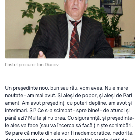
Fos­tul pro­cu­ror Ion Dia­cov.
Un pre­șe­din­te nou, bun sau rău, vom avea. Nu e mare
nou­ta­te – am mai avut. Și ale­și de popor, și ale­și de Par­l
a­ment. Am avut pre­șe­din­ți cu pute­ri depli­ne, am avut și
inte­ri­ma­ri. Și? Ce s-a scim­bat – spre bine! – de atun­ci și
până azi? Mul­te și nu prea. Cu sigu­rann­ță, și pre­șe­din­te­
le ales va face (sau va încer­ca să facă ) niș­te schim­bă­ri.
Se pare că mul­te din ele vor fi nede­mo­cra­ti­ce, nedo­ri­te,