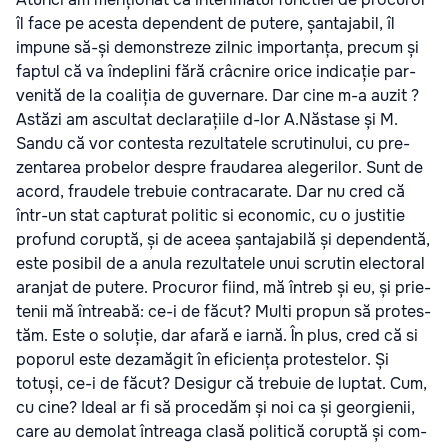
îl face pe aces­ta depen­dent de pute­re, șan­ta­ja­bil, îl
impu­ne să-și demon­stre­ze zil­nic impor­tan­ța, pre­cum și
fap­tul că va înde­pli­ni fără crâc­ni­re ori­ce indi­ca­ție par­
ve­ni­tă de la coa­li­ția de guver­na­re. Dar cine m-a auzit ?
Astăzi am ascul­tat decla­ra­ți­i­le d-lor A.Năstase și M.
San­du că vor con­tes­ta rezul­ta­te­le scru­ti­nu­lui, cu pre­
zen­ta­rea pro­be­lor des­pre fra­u­da­rea ale­ge­ri­lor. Sunt de
acord, fra­u­de­le tre­bu­ie con­tra­ca­ra­te. Dar nu cred că
într-un stat cap­tu­rat poli­tic si eco­no­mic, cu o jus­ti­tie
pro­fund corup­tă, și de ace­ea șan­ta­ja­bi­lă și depen­den­tă,
este posi­bil de a anu­la rezul­ta­te­le unui scru­tin elec­to­ral
aran­jat de pute­re. Pro­cu­ror fiind, mă întreb și eu, și pri­e­
te­nii mă întrea­bă: ce-i de făcut? Mul­ti pro­pun să pro­tes­
tăm. Este o solu­ție, dar afa­ră e iar­nă. În plus, cred că si
popo­rul este dez­a­mă­git în efi­cien­ța pro­tes­te­lor. Și
totuși, ce-i de făcut? Desi­gur că tre­bu­ie de lup­tat. Cum,
cu cine? Ide­al ar fi să pro­ce­dăm și noi ca și geor­gie­nii,
care au demo­lat întrea­ga cla­să poli­ti­că corup­tă și com­