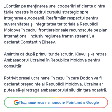
„Contăm pe menţinerea unei cooperări eficiente dintre
ţările noastre în cadrul cursului strategic spre
integrarea europeană. Reafirmăm respectul pentru
suveranitatea şi integritatea teritorială a Republicii
Moldova în cadrul frontierelor sale recunoscute pe plan
internaţional, inclusiv regiunea transnistreană”, a
declarat Constantin Eliseev.
Amintim că după primul tur de scrutin, Kievul şi-a retras
Ambasadorul Ucrainei în Republica Moldova pentru
consultări.
Potrivit presei ucrainene, în cazul în care Dodon va fi
declarat preşedinte al Republicii Moldova, Ucraina ar
putea să-şi retragă ambasadorului său din ţara noastră.
Подпишитесь на новости Point.md в Google