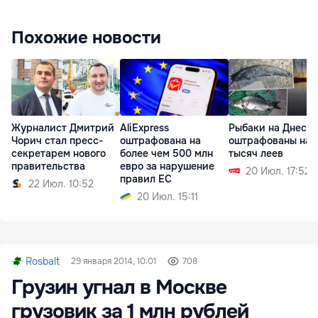
Похожие новости
Журналист Дмитрий
AliExpress
Рыбаки на Днест
Чорич стал пресс-
оштрафована на
оштрафованы на 1
секретарем нового
более чем 500 млн
тысяч леев
правительства
евро за нарушение
20 Июл. 17:52
правил ЕС
22 Июл. 10:52
20 Июл. 15:11
Rosbalt
29 января 2014, 10:01
708
Грузин угнал в Москве
грузовик за 1 млн рублей