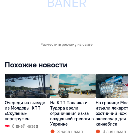
Разместить рекламу на сайте
Похожие новости
Очереди на выезде
На КПП Паланка и
На границе Молд
из Молдовы: КПП
Тудора ввели
изъяли лекарства
«Скулены»
ограничения из-за
охотничий нож и
перегружен
воздушной тревоги в
аксессуар для
Украине
каннабиса
6 дней назад
3 часа назад
3 дня назад