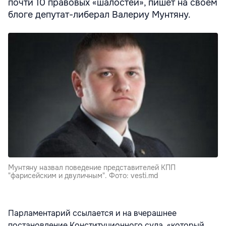
почти 10 правовых «шалостей», пишет на своем
блоге депутат-либерал Валериу Мунтяну.
Мунтяну назвал поведение представителей КПП
"фарисейским и двуличным". Фото: vesti.md
Парламентарий ссылается и на вчерашнее
постановление Конституционного суда, «который