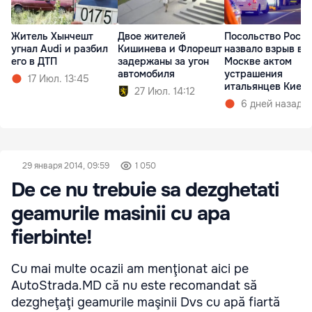
Житель Хынчешт
Двое жителей
Посольство Росс
угнал Audi и разбил
Кишинева и Флорешт
назвало взрыв в
его в ДТП
задержаны за угон
Москве актом
автомобиля
устрашения
17 Июл. 13:45
итальянцев Киев
27 Июл. 14:12
6 дней назад
29 января 2014, 09:59
1 050
De ce nu trebuie sa dezghetati
geamurile masinii cu apa
fierbinte!
Cu mai multe ocazii am menţionat aici pe
AutoStrada.MD că nu este recomandat să
dezgheţaţi geamurile maşinii Dvs cu apă fiartă