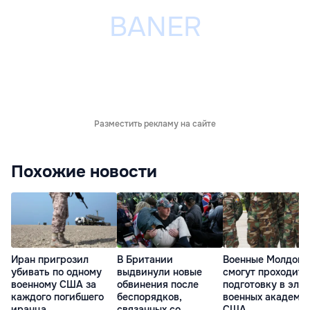
Разместить рекламу на сайте
Похожие новости
Иран пригрозил
В Британии
Военные Молдовы
убивать по одному
выдвинули новые
смогут проходить
военному США за
обвинения после
подготовку в эли
каждого погибшего
беспорядков,
военных академи
иранца
связанных со
США