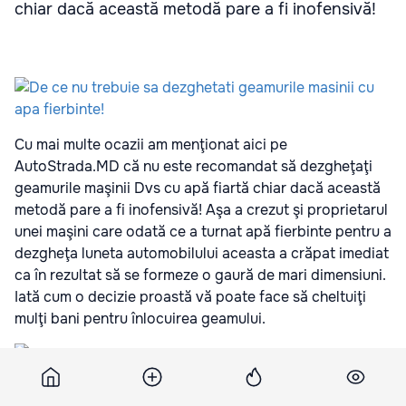
chiar dacă această metodă pare a fi inofensivă!
Cu mai multe ocazii am menţionat aici pe
AutoStrada.MD că nu este recomandat să dezgheţaţi
geamurile maşinii Dvs cu apă fiartă chiar dacă această
metodă pare a fi inofensivă! Aşa a crezut şi proprietarul
unei maşini care odată ce a turnat apă fierbinte pentru a
dezgheţa luneta automobilului aceasta a crăpat imediat
ca în rezultat să se formeze o gaură de mari dimensiuni.
Iată cum o decizie proastă vă poate face să cheltuiţi
mulţi bani pentru înlocuirea geamului.