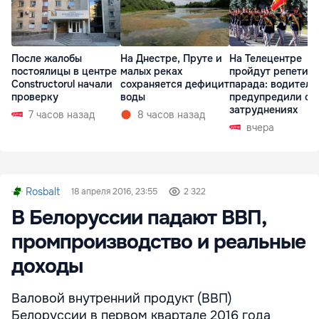
После жалобы
На Днестре, Пруте и
На Телецентре
постоялицы в центре
малых реках
пройдут репетиц
Constructorul начали
сохраняется дефицит
парада: водителе
проверку
воды
предупредили о
затруднениях
7 часов назад
8 часов назад
вчера
Rosbalt
18 апреля 2016, 23:55
2 322
В Белоруссии падают ВВП,
промпроизводство и реальные
доходы
Валовой внутренний продукт (ВВП)
Белоруссии в первом квартале 2016 года