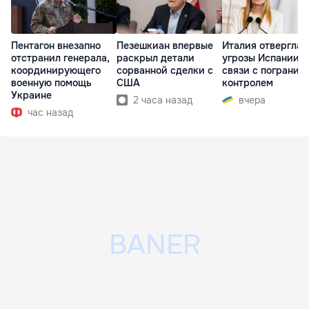
Пентагон внезапно
Пезешкиан впервые
Италия отвергла
отстранил генерала,
раскрыл детали
угрозы Испании в
координирующего
сорванной сделки с
связи с погранич
военную помощь
США
контролем
Украине
2 часа назад
вчера
час назад