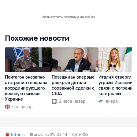
Разместить рекламу на сайте
Похожие новости
Пентагон внезапно
Пезешкиан впервые
Италия отвергла
отстранил генерала,
раскрыл детали
угрозы Испании в
координирующего
сорванной сделки с
связи с погранич
военную помощь
США
контролем
Украине
2 часа назад
вчера
час назад
Interlic
18 апреля 2016, 23:44
9 499