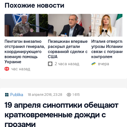
Похожие новости
Пентагон внезапно
Пезешкиан впервые
Италия отвергла
отстранил генерала,
раскрыл детали
угрозы Испании в
координирующего
сорванной сделки с
связи с погранич
военную помощь
США
контролем
Украине
2 часа назад
вчера
час назад
Publika
18 апреля 2016, 23:28
1 615
19 апреля синоптики обещают
кратковременные дожди с
грозами