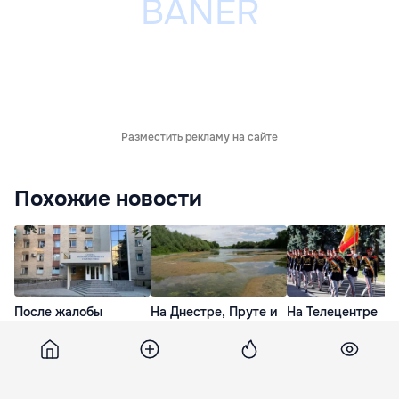
Разместить рекламу на сайте
Похожие новости
После жалобы
На Днестре, Пруте и
На Телецентре
постоялицы в центре
малых реках
пройдут репетиц
Constructorul начали
сохраняется дефицит
парада: водителе
проверку
воды
предупредили о
затруднениях
7 часов назад
8 часов назад
вчера