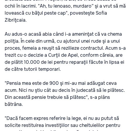
ochii în lacrimi. "Ah, tu lenoaso, murdaro” şi a vrut să mă
lovească cu băţul peste cap", povesteşte Sofia
Zibriţcaia.
Au adus-o acasă abia când i-a ameninţat că va chema
poliţia. În cele din urmă, cu ajutorul unei rude şi a unui
proces, femeia a reuşit să rezilieze contractul. Acum s-a
trezit cu o decizie a Curţii de Apel, conform căreia, are
de plătit 10.000 de lei pentru reparaţii făcute în lipsa ei
de către tutorii temporari.
"Pensia mea este de 900 şi mi-au mai adăugat ceva
acum. Nici nu ştiu cât au decis în judecată să le plătesc.
Din această pensie trebuie să plătesc", s-a plâns
bătrâna.
"Dacă facem expres referire la lege, ei nu au putut să
solicite restituirea investiţiilor sau cheltuielilor pentru