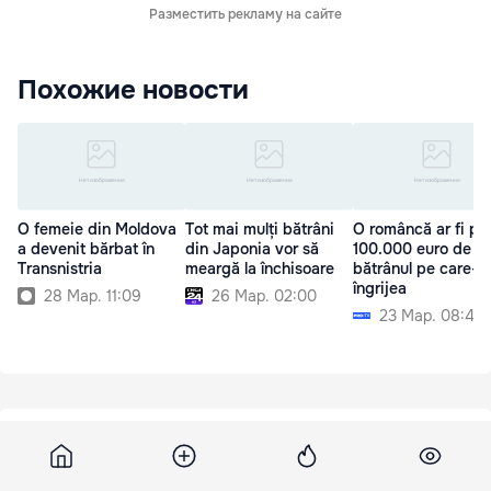
Разместить рекламу на сайте
Похожие новости
O femeie din Moldova
Tot mai mulți bătrâni
O româncă ar fi pri
a devenit bărbat în
din Japonia vor să
100.000 euro de la
Transnistria
meargă la închisoare
bătrânul pe care-l
îngrijea
28 Мар. 11:09
26 Мар. 02:00
23 Мар. 08:40
Antena3
22 апреля 2013, 17:10
433
6 persoane au murit în Rusia,în