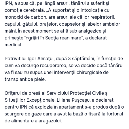
IPN, a spus că, pe lângă arsuri, tânărul a suferit şi
comoţie cerebrală. „A suportat şi o intoxicaţie cu
monoxid de carbon, are arsuri ale căilor respiratorii,
capului, gâtului, braţelor, coapselor şi labelor ambelor
mâini. În acest moment se află sub analgezice şi
primeşte îngrijiri în Secţia reanimare”, a declarat
medicul.
Potrivit lui Igor Almaţui, după 3 săptămâni, în funcţie de
cum va decurge recuperarea, se va decide dacă tânărul
va fi sau nu supus unei intervenţii chirurgicale de
transplant de piele.
Ofiţerul de presă al Serviciului Protecţiei Civile şi
Situaţiilor Excepţionale, Liliana Puşcaşu, a declarat
pentru IPN că explozia în apartament s-a produs după o
scurgere de gaze care a avut la bază o fisură la furtunul
de alimentare a aragazului.