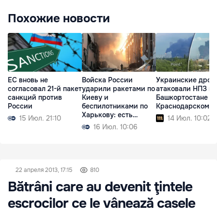
Похожие новости
ЕС вновь не
Войска России
Украинские дрон
согласовал 21-й пакет
ударили ракетами по
атаковали НПЗ в
санкций против
Киеву и
Башкортостане и
России
беспилотниками по
Краснодарском к
Харькову: есть
15 Июл. 21:10
14 Июл. 10:02
жертвы
16 Июл. 10:06
22 апреля 2013, 17:15
810
Bătrâni care au devenit ţintele
escrocilor ce le vânează casele