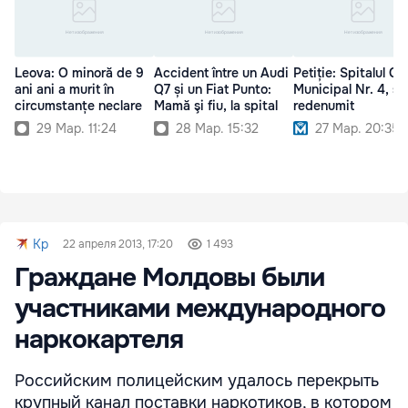
Leova: O minoră de 9
Accident între un Audi
Petiție: Spitalul Cli
ani ani a murit în
Q7 și un Fiat Punto:
Municipal Nr. 4, să
circumstanțe neclare
Mamă şi fiu, la spital
redenumit
29 Мар. 11:24
28 Мар. 15:32
27 Мар. 20:35
Kp
22 апреля 2013, 17:20
1 493
Граждане Молдовы были
участниками международного
наркокартеля
Российским полицейским удалось перекрыть
крупный канал поставки наркотиков, в котором