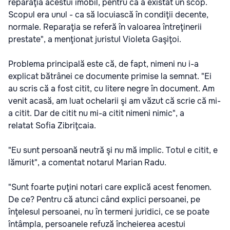
reparaţia acestui imobil, pentru că a existat un scop.
Scopul era unul - ca să locuiască în condiţii decente,
normale. Reparaţia se referă în valoarea întreţinerii
prestate", a menţionat juristul Violeta Gaşiţoi.
Problema principală este că, de fapt, nimeni nu i-a
explicat bătrânei ce documente primise la semnat. "Ei
au scris că a fost citit, cu litere negre în document. Am
venit acasă, am luat ochelarii şi am văzut că scrie că mi-
a citit. Dar de citit nu mi-a citit nimeni nimic", a
relatat Sofia Zibriţcaia.
"Eu sunt persoană neutră şi nu mă implic. Totul e citit, e
lămurit", a comentat notarul Marian Radu.
"Sunt foarte puţini notari care explică acest fenomen.
De ce? Pentru că atunci când explici persoanei, pe
înţelesul persoanei, nu în termeni juridici, ce se poate
întâmpla, persoanele refuză încheierea acestui