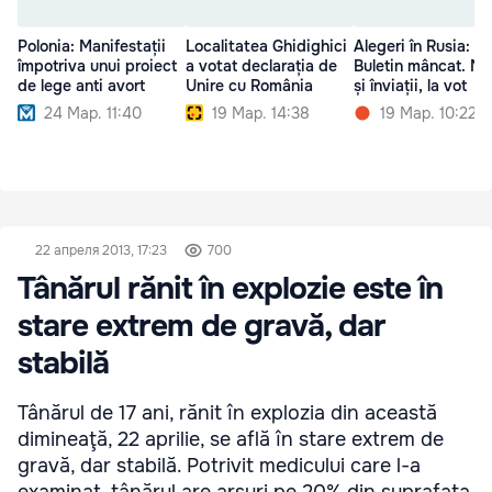
Polonia: Manifestații
Localitatea Ghidighici
Alegeri în Rusia:
împotriva unui proiect
a votat declarația de
Buletin mâncat. Mor
de lege anti avort
Unire cu România
și înviații, la vot
24 Мар. 11:40
19 Мар. 14:38
19 Мар. 10:22
22 апреля 2013, 17:23
700
Tânărul rănit în explozie este în
stare extrem de gravă, dar
stabilă
Tânărul de 17 ani, rănit în explozia din această
dimineaţă, 22 aprilie, se află în stare extrem de
gravă, dar stabilă. Potrivit medicului care l-a
examinat, tânărul are arsuri pe 20% din suprafaţa