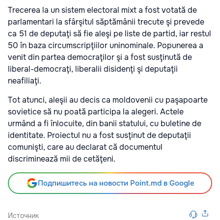
Trecerea la un sistem electoral mixt a fost votată de
parlamentari la sfârşitul săptămânii trecute şi prevede
ca 51 de deputaţi să fie aleşi pe liste de partid, iar restul
50 în baza circumscripţiilor uninominale. Popunerea a
venit din partea democraţilor şi a fost susţinută de
liberal-democraţi,
liberalii disidenţi şi deputaţii
neafiliaţi.
Tot atunci, aleşii au decis ca moldovenii cu paşapoarte
sovietice să nu poată participa la alegeri. Actele
urmând a fi înlocuite, din banii statului, cu buletine de
identitate. Proiectul nu a fost susţinut de deputaţii
comunişti, care au declarat că documentul
discriminează mii de cetăţeni.
Подпишитесь на новости Point.md в Google
Источник