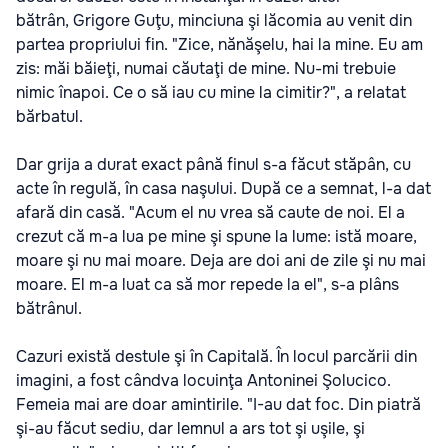
bătrân, Grigore Guţu, minciuna şi lăcomia au venit din
partea propriului fin. "Zice, nănăşelu, hai la mine. Eu am
zis: măi băieţi, numai căutaţi de mine. Nu-mi trebuie
nimic înapoi. Ce o să iau cu mine la cimitir?", a relatat
bărbatul.
Dar grija a durat exact până finul s-a făcut stăpân, cu
acte în regulă, în casa naşului. După ce a semnat, l-a dat
afară din casă. "Acum el nu vrea să caute de noi. El a
crezut că m-a lua pe mine şi spune la lume: istă moare,
moare şi nu mai moare. Deja are doi ani de zile şi nu mai
moare. El m-a luat ca să mor repede la el", s-a plâns
bătrânul.
Cazuri există destule şi în Capitală. În locul parcării din
imagini, a fost cândva locuinţa Antoninei Şolucico.
Femeia mai are doar amintirile. "I-au dat foc. Din piatră
şi-au făcut sediu, dar lemnul a ars tot şi uşile, şi