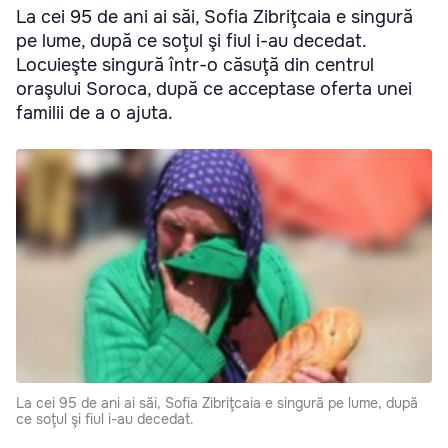
La cei 95 de ani ai săi, Sofia Zibriţcaia e singură
pe lume, după ce soţul şi fiul i-au decedat.
Locuieşte singură într-o căsuţă din centrul
oraşului Soroca, după ce acceptase oferta unei
familii de a o ajuta.
La cei 95 de ani ai săi, Sofia Zibriţcaia e singură pe lume, după
ce soţul şi fiul i-au decedat.