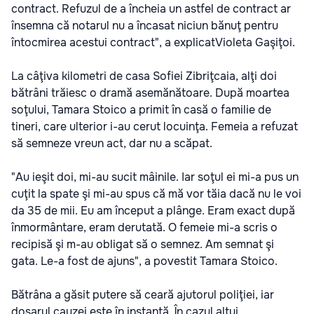
contract. Refuzul de a încheia un astfel de contract ar
însemna că notarul nu a încasat niciun bănuţ pentru
întocmirea acestui contract", a explicatVioleta Gaşiţoi.
La câţiva kilometri de casa Sofiei Zibriţcaia, alţi doi
bătrâni trăiesc o dramă asemănătoare. După moartea
soţului, Tamara Stoico a primit în casă o familie de
tineri, care ulterior i-au cerut locuinţa. Femeia a refuzat
să semneze vreun act, dar nu a scăpat.
"Au ieşit doi, mi-au sucit mâinile. Iar soţul ei mi-a pus un
cuţit la spate şi mi-au spus că mă vor tăia dacă nu le voi
da 35 de mii. Eu am început a plânge. Eram exact după
înmormântare, eram derutată. O femeie mi-a scris o
recipisă şi m-au obligat să o semnez. Am semnat şi
gata. Le-a fost de ajuns", a povestit Tamara Stoico.
Bătrâna a găsit putere să ceară ajutorul poliţiei, iar
dosarul cauzei este în instanţă. În cazul altui