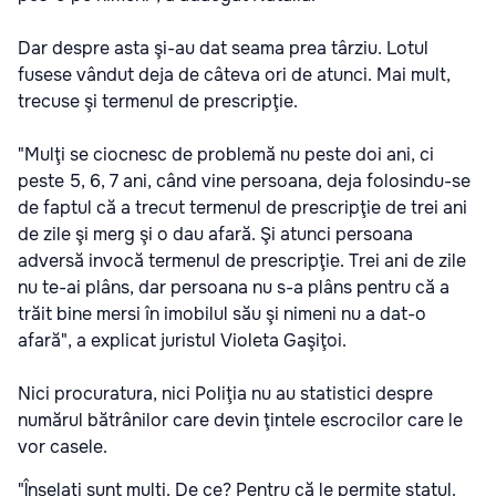
Dar despre asta şi-au dat seama prea târziu. Lotul
fusese vândut deja de câteva ori de atunci. Mai mult,
trecuse şi termenul de prescripţie.
"Mulţi se ciocnesc de problemă nu peste doi ani, ci
peste 5, 6, 7 ani, când vine persoana, deja folosindu-se
de faptul că a trecut termenul de prescripţie de trei ani
de zile şi merg şi o dau afară. Şi atunci persoana
adversă invocă termenul de prescripţie. Trei ani de zile
nu te-ai plâns, dar persoana nu s-a plâns pentru că a
trăit bine mersi în imobilul său şi nimeni nu a dat-o
afară", a explicat juristul Violeta Gaşiţoi.
Nici procuratura, nici Poliţia nu au statistici despre
numărul bătrânilor care devin ţintele escrocilor care le
vor casele.
"Înşelaţi sunt mulţi. De ce? Pentru că le permite statul.