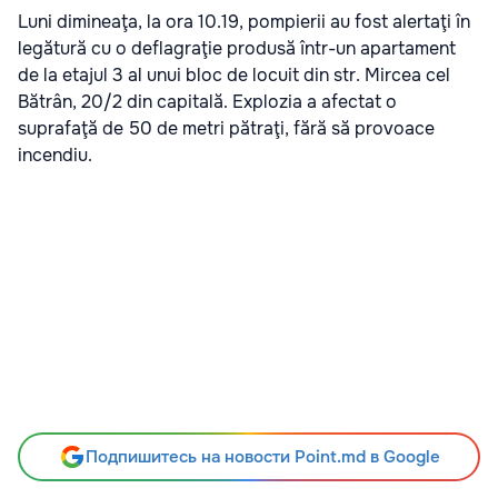
Luni dimineaţa, la ora 10.19, pompierii au fost alertaţi în
legătură cu o deflagraţie produsă într-un apartament
de la etajul 3 al unui bloc de locuit din str. Mircea cel
Bătrân, 20/2 din capitală. Explozia a afectat o
suprafaţă de 50 de metri pătraţi, fără să provoace
incendiu.
Подпишитесь на новости Point.md в Google