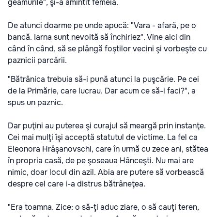
geamurile", şi-a amintit femeia.
De atunci doarme pe unde apucă: "Vara - afară, pe o
bancă. Iarna sunt nevoită să închiriez". Vine aici din
când în când, să se plângă foştilor vecini şi vorbeşte cu
paznicii parcării.
"Bătrânica trebuia să-i pună atunci la puşcărie. Pe cei
de la Primărie, care lucrau. Dar acum ce să-i faci?", a
spus un paznic.
Dar puţini au puterea şi curajul să meargă prin instanţe.
Cei mai mulţi îşi acceptă statutul de victime. La fel ca
Eleonora Hrâşanovschi, care în urmă cu zece ani, stătea
în propria casă, de pe şoseaua Hânceşti. Nu mai are
nimic, doar locul din azil. Abia are putere să vorbească
despre cel care i-a distrus bătrâneţea.
"Era toamna. Zice: o să-ţi aduc ziare, o să cauţi teren,