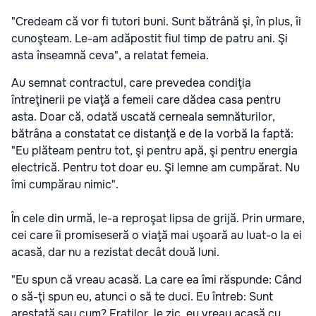
"Credeam că vor fi tutori buni. Sunt bătrână şi, în plus, îi
cunoşteam. Le-am adăpostit fiul timp de patru ani. Şi
asta înseamnă ceva", a relatat femeia.
Au semnat contractul, care prevedea condiţia
întreţinerii pe viaţă a femeii care dădea casa pentru
asta. Doar că, odată uscată cerneala semnăturilor,
bătrâna a constatat ce distanţă e de la vorbă la faptă:
"Eu plăteam pentru tot, şi pentru apă, şi pentru energia
electrică. Pentru tot doar eu. Şi lemne am cumpărat. Nu
îmi cumpărau nimic".
În cele din urmă, le-a reproşat lipsa de grijă. Prin urmare,
cei care îi promiseseră o viaţă mai uşoară au luat-o la ei
acasă, dar nu a rezistat decât două luni.
"Eu spun că vreau acasă. La care ea îmi răspunde: Când
o să-ţi spun eu, atunci o să te duci. Eu întreb: Sunt
arestată sau cum? Fraţilor, le zic, eu vreau acasă cu