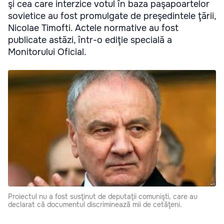
şi cea care interzice votul în baza paşapoartelor
sovietice au fost promulgate de preşedintele ţării,
Nicolae Timofti. Actele normative au fost
publicate astăzi, într-o ediţie specială a
Monitorului Oficial.
Proiectul nu a fost susţinut de deputaţii comunişti, care au
declarat că documentul discriminează mii de cetăţeni.