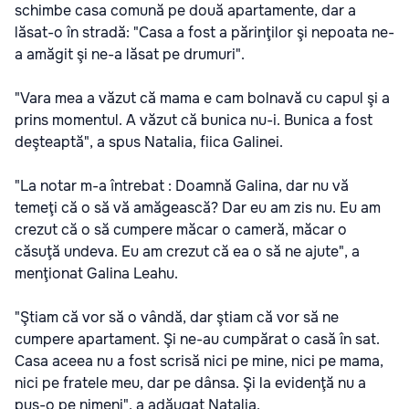
schimbe casa comună pe două apartamente, dar a
lăsat-o în stradă: "Casa a fost a părinţilor şi nepoata ne-
a amăgit şi ne-a lăsat pe drumuri".
"Vara mea a văzut că mama e cam bolnavă cu capul şi a
prins momentul. A văzut că bunica nu-i. Bunica a fost
deşteaptă", a spus Natalia, fiica Galinei.
"La notar m-a întrebat : Doamnă Galina, dar nu vă
temeţi că o să vă amăgească? Dar eu am zis nu. Eu am
crezut că o să cumpere măcar o cameră, măcar o
căsuţă undeva. Eu am crezut că ea o să ne ajute", a
menţionat Galina Leahu.
"Ştiam că vor să o vândă, dar ştiam că vor să ne
cumpere apartament. Şi ne-au cumpărat o casă în sat.
Casa aceea nu a fost scrisă nici pe mine, nici pe mama,
nici pe fratele meu, dar pe dânsa. Şi la evidenţă nu a
pus-o pe nimeni", a adăugat Natalia.