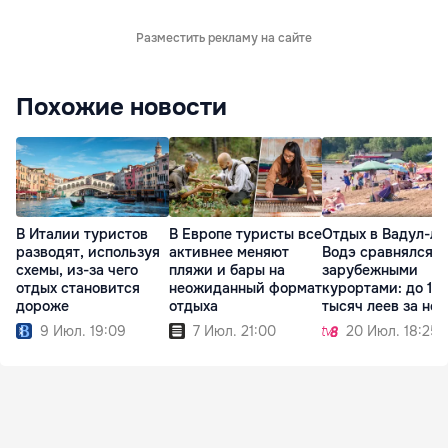
Разместить рекламу на сайте
Похожие новости
В Италии туристов
В Европе туристы все
Отдых в Вадул-лу
разводят, используя
активнее меняют
Водэ сравнялся с
схемы, из-за чего
пляжи и бары на
зарубежными
отдых становится
неожиданный формат
курортами: до 12
дороже
отдыха
тысяч леев за не
9 Июл. 19:09
7 Июл. 21:00
20 Июл. 18:25