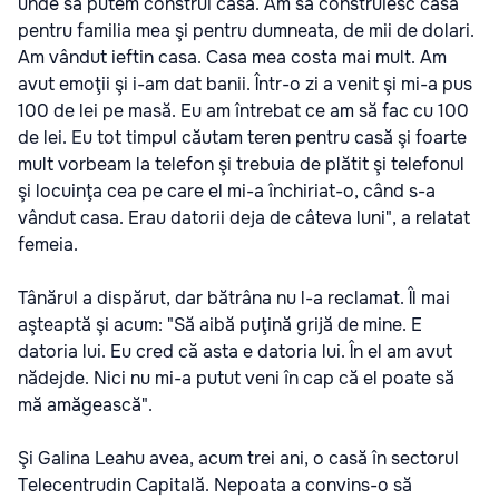
unde să putem construi casa. Am să construiesc casa
pentru familia mea şi pentru dumneata, de mii de dolari.
Am vândut ieftin casa. Casa mea costa mai mult. Am
avut emoţii şi i-am dat banii. Într-o zi a venit şi mi-a pus
100 de lei pe masă. Eu am întrebat ce am să fac cu 100
de lei. Eu tot timpul căutam teren pentru casă şi foarte
mult vorbeam la telefon şi trebuia de plătit şi telefonul
şi locuinţa cea pe care el mi-a închiriat-o, când s-a
vândut casa. Erau datorii deja de câteva luni", a relatat
femeia.
Tânărul a dispărut, dar bătrâna nu l-a reclamat. Îl mai
aşteaptă şi acum: "Să aibă puţină grijă de mine. E
datoria lui. Eu cred că asta e datoria lui. În el am avut
nădejde. Nici nu mi-a putut veni în cap că el poate să
mă amăgească".
Şi Galina Leahu avea, acum trei ani, o casă în sectorul
Telecentrudin Capitală. Nepoata a convins-o să