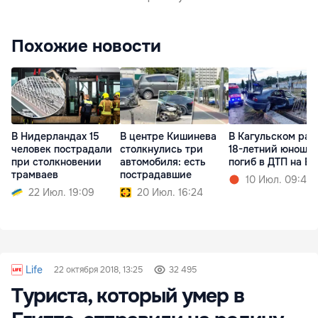
Похожие новости
В Нидерландах 15
В центре Кишинева
В Кагульском рай
человек пострадали
столкнулись три
18-летний юноша
при столкновении
автомобиля: есть
погиб в ДТП на 
трамваев
пострадавшие
10 Июл. 09:44
22 Июл. 19:09
20 Июл. 16:24
Life
22 октября 2018, 13:25
32 495
Туриста, который умер в