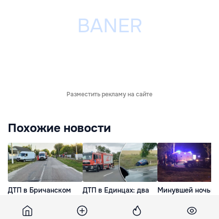
Разместить рекламу на сайте
Похожие новости
ДТП в Бричанском
ДТП в Единцах: два
Минувшей ночью 
районе: погиб один
человека доставлены
столице произош
человек, повреждены
в больницу
два ДТП: повреж
три авто
6 машин