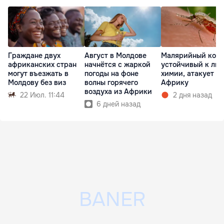
Граждане двух
Август в Молдове
Малярийный кома
африканских стран
начнётся с жаркой
устойчивый к лю
могут въезжать в
погоды на фоне
химии, атакует
Молдову без виз
волны горячего
Африку
воздуха из Африки
22 Июл. 11:44
2 дня назад
6 дней назад