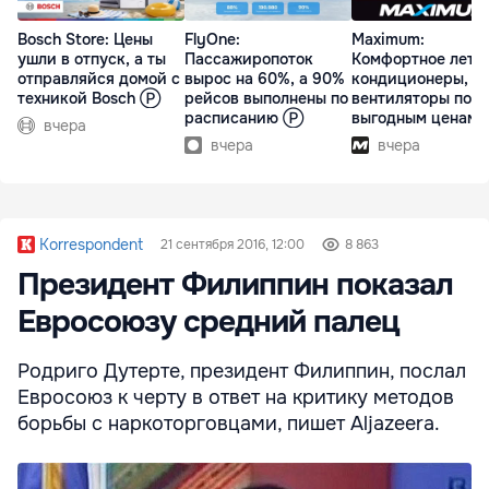
Bosch Store: Цены
FlyOne:
Maximum:
ушли в отпуск, а ты
Пассажиропоток
Комфортное лето 
отправляйся домой с
вырос на 60%, а 90%
кондиционеры,
техникой Bosch Ⓟ
рейсов выполнены по
вентиляторы по
расписанию Ⓟ
выгодным ценам
вчера
вчера
вчера
Korrespondent
21 сентября 2016, 12:00
8 863
Президент Филиппин показал
Евросоюзу средний палец
Родриго Дутерте, президент Филиппин, послал
Евросоюз к черту в ответ на критику методов
борьбы с наркоторговцами, пишет Aljazeera.