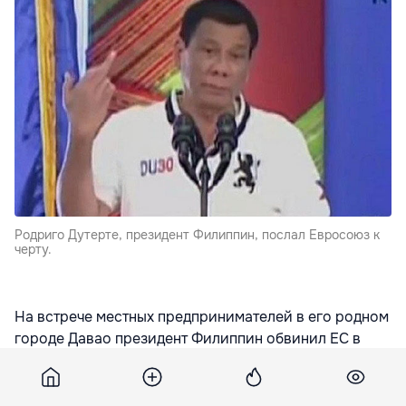
Родриго Дутерте, президент Филиппин, послал Евросоюз к
черту.
На встрече местных предпринимателей в его родном
городе Давао президент Филиппин обвинил ЕС в
лицемерии и попытке загладить собственные грехи
за время оккупации европейскими государствами
страны Ближнего Востока и Азии.