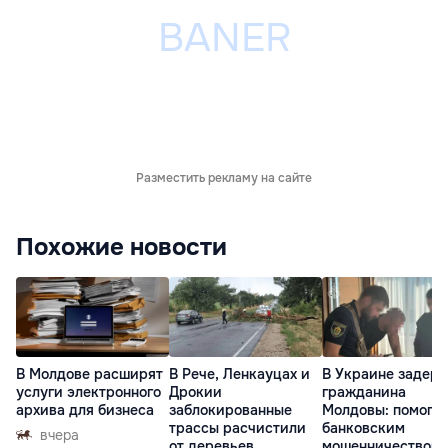
Разместить рекламу на сайте
Похожие новости
В Молдове расширят
В Рече, Ленкауцах и
В Украине задер
услуги электронного
Дрокии
гражданина
архива для бизнеса
заблокированные
Молдовы: помогал
трассы расчистили
банковским
вчера
от деревьев
мошенничеством 