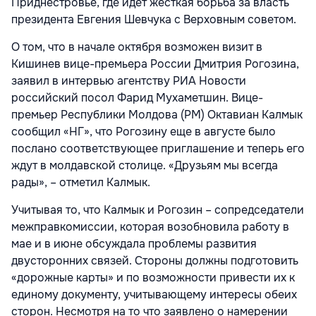
Приднестровье, где идет жесткая борьба за власть
президента Евгения Шевчука с Верховным советом.
О том, что в начале октября возможен визит в
Кишинев вице-премьера России Дмитрия Рогозина,
заявил в интервью агентству РИА Новости
российский посол Фарид Мухаметшин. Вице-
премьер Республики Молдова (РМ) Октавиан Калмык
сообщил «НГ», что Рогозину еще в августе было
послано соответствующее приглашение и теперь его
ждут в молдавской столице. «Друзьям мы всегда
рады», – отметил Калмык.
Учитывая то, что Калмык и Рогозин – сопредседатели
межправкомиссии, которая возобновила работу в
мае и в июне обсуждала проблемы развития
двусторонних связей. Стороны должны подготовить
«дорожные карты» и по возможности привести их к
единому документу, учитывающему интересы обеих
сторон. Несмотря на то что заявлено о намерении