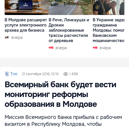
В Молдове расширят
В Рече, Ленкауцах и
В Украине задер
услуги электронного
Дрокии
гражданина
архива для бизнеса
заблокированные
Молдовы: помогал
трассы расчистили
банковским
вчера
от деревьев
мошенничеством 
Чехии
вчера
вчера
Trm
21 сентября 2016, 12:10
1 458
Всемирный банк будет вести
мониторинг реформы
образования в Молдове
Миссия Всемирного банка прибыла с рабочим
визитом в Республику Молдова, чтобы