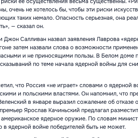
о риски ее осуществления весьма существенны. «Р
ы, очень не хотелось бы, чтобы эти риски искусст
ющих таких немало. Опасность серьезная, она реал
ь», — сказал он.
и Джон Салливан назвал заявления Лаврова «яде
гоне затем назвали слова о возможности примене
асными и не приносящими пользы. В Белом доме 
сказываний по теме начала ядерной войны для сн
етил, что Россия «не играет» словами о ядерной в
скими и польскими властями. Он напомнил, что пр
еленский в январе выразил сожаление об отказе 
 премьер Ярослав Качиньский предлагал разместит
американское ядерное оружие. По словам минист
о в ядерной войне победителей быть не может.