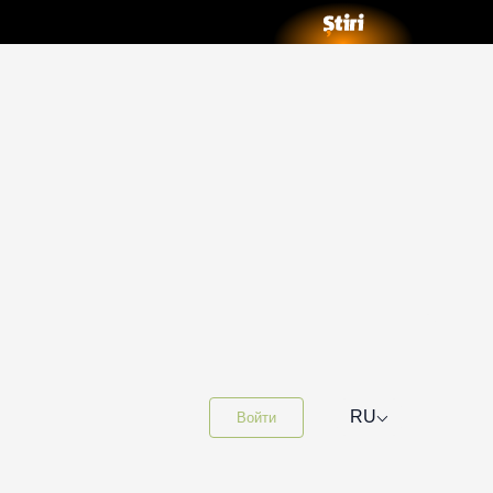
⌵
RU
Войти