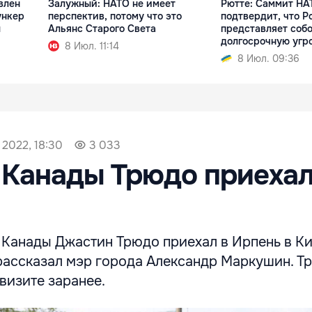
влен
Залужный: НАТО не имеет
Рютте: Саммит НА
ункер
перспектив, потому что это
подтвердит, что Р
ы
Альянс Старого Света
представляет соб
долгосрочную угр
8 Июл. 11:14
8 Июл. 09:36
 2022, 18:30
3 033
Канады Трюдо приехал
Канады Джастин Трюдо приехал в Ирпень в К
 рассказал мэр города Александр Маркушин. Т
визите заранее.