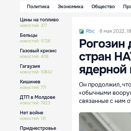
Политика
Экономика
Общество
Пр
Цены на топливо
новостей:
377
8 мая 2022, 1
Rbc
Бельцы
Рогозин 
новостей:
5726
Газовый кризис
стран НА
новостей:
408
ядерной
Гагаузия
новостей:
10842
Кишинев
Он продолжил, что
новостей:
771
«обычными вооруж
ДТП в Молдове
связанные с ним о
новостей:
7823
Нет войне
новостей:
131
Приднестровье