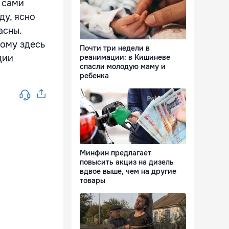
о сами
ду, ясно
асны.
ному здесь
Почти три недели в
ции
реанимации: в Кишиневе
спасли молодую маму и
ребенка
Минфин предлагает
повысить акциз на дизель
вдвое выше, чем на другие
товары