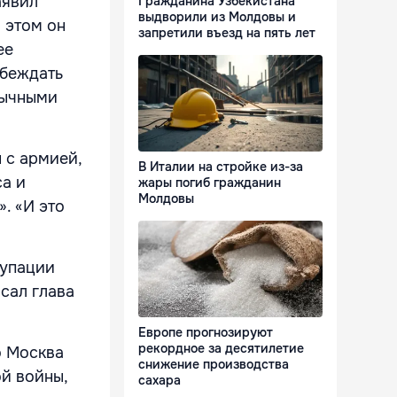
аявил
Гражданина Узбекистана
выдворили из Молдовы и
 этом он
запретили въезд на пять лет
ее
обеждать
бычными
 с армией,
В Италии на стройке из-за
а и
жары погиб гражданин
Молдовы
. «И это
купации
сал глава
Европе прогнозируют
рекордное за десятилетие
о Москва
снижение производства
й войны,
сахара