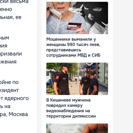
иски весьма
венно
ьная, ее
рным
Мошенники выманили у
женщины 990 тысяч леев,
ния
представившись
призвали
сотрудниками МВД и СИБ
ижения
ойне по
езидент
от ядерного
В Кишиневе мужчина
повредил камеру
ь на
видеонаблюдения на
ра, Москва
территории дипмиссии