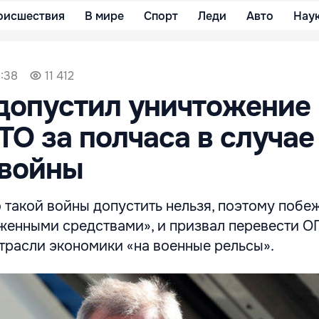
оисшествия
В мире
Спорт
Леди
Авто
Нау
8:38
11 412
допустил уничтожение
ТО за полчаса в случае
 войны
 такой войны допустить нельзя, поэтому побе
енными средствами», и призвал перевести О
трасли экономики «на военные рельсы».