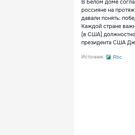
В Белом доме соглас
россияне на протяж
давали понять: поб
Каждой стране важн
[в США] должностно
президента США Дж
Источник
Rbc