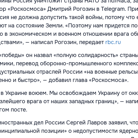
ойны Россия уничтожит страны НАТО за полчаса, з
ор «Роскосмоса» Дмитрий Рогозин в Telegram. При
сия не должна допустить такой войны, потому что 
ют на состояние Земли. «Поэтому нам придется п
о в экономическом и военном отношении врага о
твами», — написал Рогозин, передает
rbc.ru
«победы» он назвал «полную солидарность» страны
мики, перевод оборонно-промышленного комплекс
дустриальных отраслей России «на военные рельсы»
енно и быстро», — добавил глава «Роскосмоса».
 в Украине воюем. Мы освобождаем Украину от ок
злейшего врага от наших западных границ», — напи
гом посте.
иностранных дел России Сергей Лавров заявил, чт
инципиальной позиции» о недопустимости ядерно