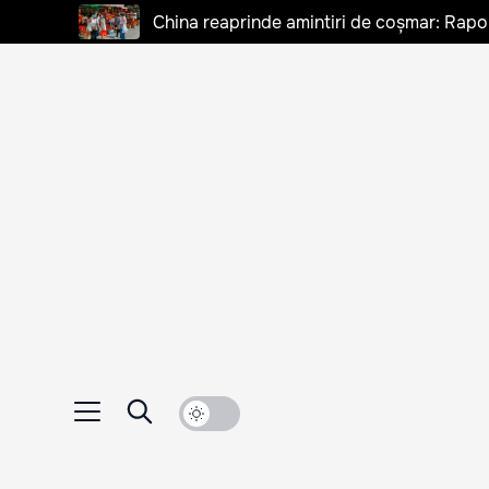
China reaprinde amintiri de coșmar: Rapo