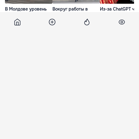
В Молдове уровень
Вокруг работы в
Из-за ChatGPT чи
безработицы
институтах ЕС возник
вакансий для лю
катастрофически
ажиотаж: 170 тысяч
без опыта
вырос в результате
претендентов на 1500
сократилось на 3
пересчёта
вакансий
1 Июл. 07:09
7 Июн. 19:45
10 Мар. 23:49
Jurnal
4 сентября 2013, 18:19
672
Maxim Dubarenco, debutează la
Challenger Braşov
Tânărul jucător moldovean de tenis Maxim
Dubarenco (20 de ani) se pregăteşte cât mai bine
de meciul naţionalei Moldovei cu Portugalia din
13-15 septembrie, astfel că sportivul nostru s-a
înregistrat la Turneul Internaţional de nivel