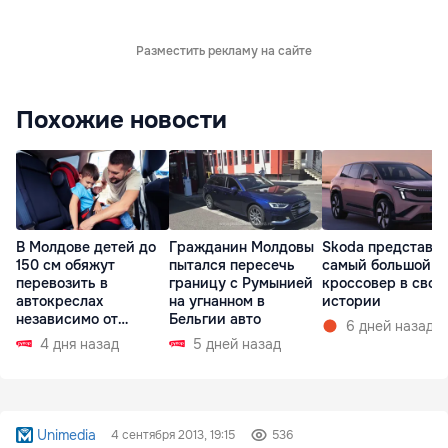
Разместить рекламу на сайте
Похожие новости
В Молдове детей до
Гражданин Молдовы
Skoda представи
150 см обяжут
пытался пересечь
самый большой
перевозить в
границу с Румынией
кроссовер в свое
автокреслах
на угнанном в
истории
независимо от
Бельгии авто
6 дней назад
возраста
4 дня назад
5 дней назад
Unimedia
4 сентября 2013, 19:15
536