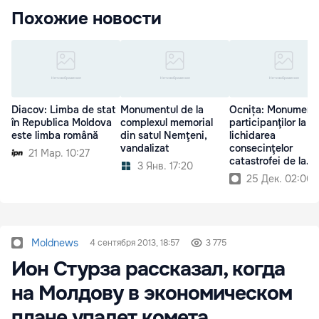
Похожие новости
Diacov: Limba de stat
Monumentul de la
Ocnița: Monument,
în Republica Moldova
complexul memorial
participanţilor la
este limba română
din satul Nemţeni,
lichidarea
vandalizat
consecinţelor
21 Мар. 10:27
catastrofei de la
3 Янв. 17:20
Cernobîl
25 Дек. 02:00
Moldnews
4 сентября 2013, 18:57
3 775
Ион Стурза рассказал, когда
на Молдову в экономическом
плане упадет комета