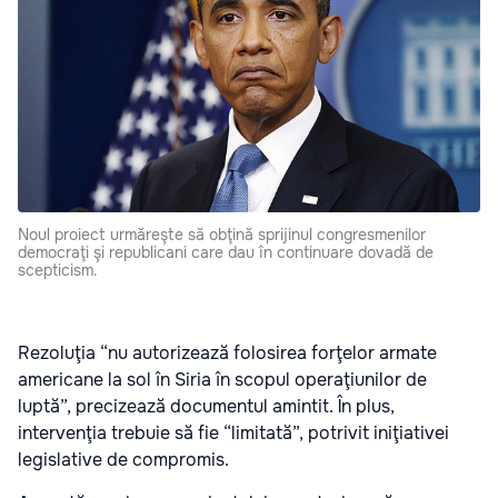
Noul proiect urmăreşte să obţină sprijinul congresmenilor
democraţi şi republicani care dau în continuare dovadă de
scepticism.
Rezoluţia “nu autorizează folosirea forţelor armate
americane la sol în Siria în scopul operaţiunilor de
luptă”, precizează documentul amintit. În plus,
intervenţia trebuie să fie “limitată”, potrivit iniţiativei
legislative de compromis.