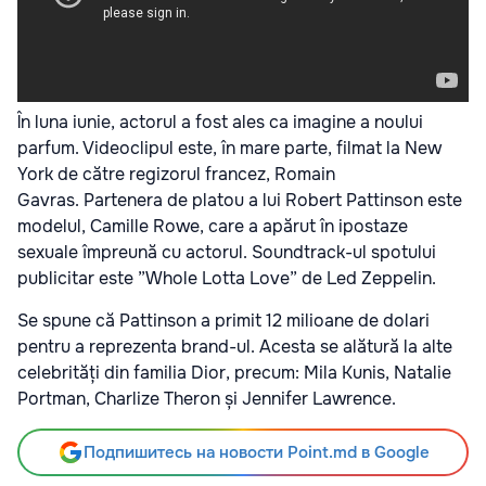
În luna iunie, actorul a fost ales ca imagine a noului
parfum. Videoclipul este, în mare parte, filmat la New
York de către regizorul francez, Romain
Gavras. Partenera de platou a lui Robert Pattinson este
modelul, Camille Rowe, care a apărut în ipostaze
sexuale împreună cu actorul. Soundtrack-ul spotului
publicitar este ”Whole Lotta Love” de Led Zeppelin.
Se spune că Pattinson a primit 12 milioane de dolari
pentru a reprezenta brand-ul. Acesta se alătură la alte
celebrități din familia Dior, precum: Mila Kunis, Natalie
Portman, Charlize Theron și Jennifer Lawrence.
Подпишитесь на новости Point.md в Google