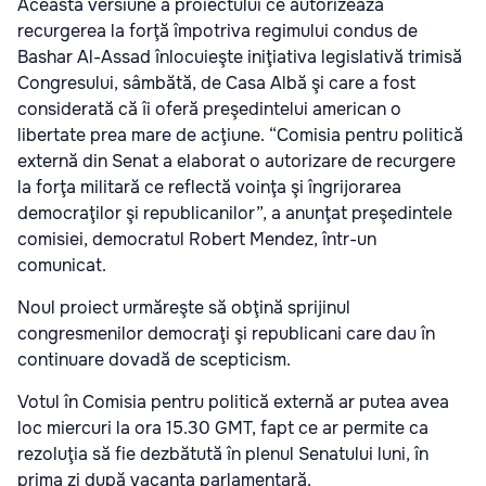
Această versiune a proiectului ce autorizează
recurgerea la forţă împotriva regimului condus de
Bashar Al-Assad înlocuieşte iniţiativa legislativă trimisă
Congresului, sâmbătă, de Casa Albă şi care a fost
considerată că îi oferă preşedintelui american o
libertate prea mare de acţiune. “Comisia pentru politică
externă din Senat a elaborat o autorizare de recurgere
la forţa militară ce reflectă voinţa şi îngrijorarea
democraţilor şi republicanilor”, a anunţat preşedintele
comisiei, democratul Robert Mendez, într-un
comunicat.
Noul proiect urmăreşte să obţină sprijinul
congresmenilor democraţi şi republicani care dau în
continuare dovadă de scepticism.
Votul în Comisia pentru politică externă ar putea avea
loc miercuri la ora 15.30 GMT, fapt ce ar permite ca
rezoluţia să fie dezbătută în plenul Senatului luni, în
prima zi după vacanţa parlamentară.