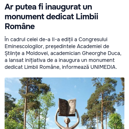
Ar putea fi inaugurat un
monument dedicat Limbii
Române
În cadrul celei de-a II-a ediții a Congresului
Eminescologilor, președintele Academiei de
Științe a Moldovei, academician Gheorghe Duca,
a lansat inițiativa de a inaugura un monument
dedicat Limbii Române, informează UNIMEDIA.