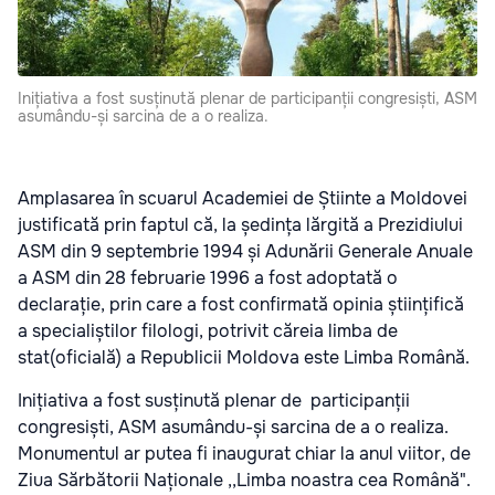
Inițiativa a fost susținută plenar de participanții congresiști, ASM
asumându-și sarcina de a o realiza.
Amplasarea în scuarul Academiei de Știinte a Moldovei
justificată prin faptul că, la ședința lărgită a Prezidiului
ASM din 9 septembrie 1994 și Adunării Generale Anuale
a ASM din 28 februarie 1996 a fost adoptată o
declarație, prin care a fost confirmată opinia științifică
a specialiștilor filologi, potrivit căreia limba de
stat(oficială) a Republicii Moldova este Limba Română.
Inițiativa a fost susținută plenar de participanții
congresiști, ASM asumându-și sarcina de a o realiza.
Monumentul ar putea fi inaugurat chiar la anul viitor, de
Ziua Sărbătorii Naționale ,,Limba noastra cea Română".