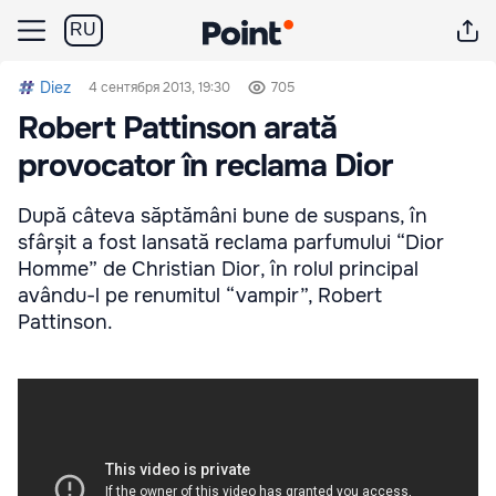
RU
Diez
4 сентября 2013, 19:30
705
Robert Pattinson arată
provocator în reclama Dior
După câteva săptămâni bune de suspans, în
sfârșit a fost lansată reclama parfumului “Dior
Homme” de Christian Dior, în rolul principal
avându-l pe renumitul “vampir”, Robert
Pattinson.