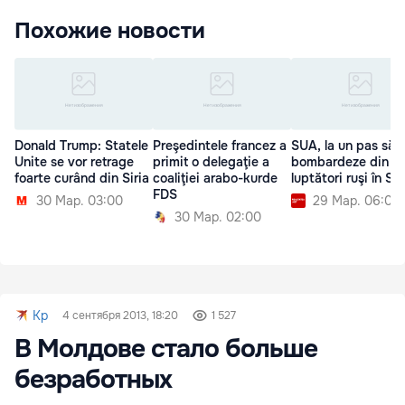
Похожие новости
Donald Trump: Statele
Preşedintele francez a
SUA, la un pas să
Unite se vor retrage
primit o delegaţie a
bombardeze din n
foarte curând din Siria
coaliţiei arabo-kurde
luptători ruşi în Sir
FDS
30 Мар. 03:00
29 Мар. 06:00
30 Мар. 02:00
Kp
4 сентября 2013, 18:20
1 527
В Молдове стало больше
безработных