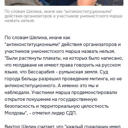
По словам Шелина, иначе как "антиконституционными"
действия организаторов и участников унионистского марша
назвать нельзя.
По словам Шелина, иначе как
"антиконституционными" действия организаторов и
участников унионистского марша назвать нельзя.
"Были растянуты плакаты, на которых было написано,
что молдаване не имеют права говорить на русском
языке, что Бессарабия - румынская земля. Суд
города Бельцы разрешил проведение митинга, но не
антиконституционного. А именно это мы и
наблюдали. Участники марша продемонстировали
открытое покушение на государственную
безопасность и территориальную целостность
Молдовы", - отметил лидер СДП.
Виктор Шелин считает, что "каждый гражданин имел