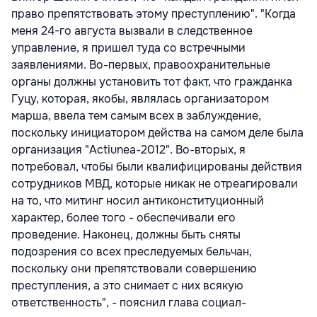
право препятствовать этому преступлению". "Когда
меня 24-го августа вызвали в следственное
управление, я пришел туда со встречными
заявлениями. Во-первых, правоохранительные
органы должны установить тот факт, что гражданка
Гуцу, которая, якобы, являлась организатором
марша, ввела тем самым всех в заблуждение,
поскольку инициатором действа на самом деле была
организация "Actiunea-2012". Во-вторых, я
потребовал, чтобы были квалифицированы действия
сотрудников МВД, которые никак не отреагировали
на то, что митинг носил антиконституционный
характер, более того - обеспечивали его
проведение. Наконец, должны быть сняты
подозрения со всех преследуемых бельчан,
поскольку они препятствовали совершению
преступления, а это снимает с них всякую
ответственность", - пояснил глава социал-