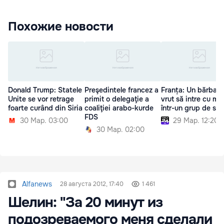
Похожие новости
Donald Trump: Statele
Preşedintele francez a
Franța: Un bărbat 
Unite se vor retrage
primit o delegaţie a
vrut să intre cu ma
foarte curând din Siria
coaliţiei arabo-kurde
într-un grup de sol
FDS
30 Мар. 03:00
29 Мар. 12:20
30 Мар. 02:00
Alfanews
28 августа 2012, 17:40
1 461
Шелин: "За 20 минут из
подозреваемого меня сделали