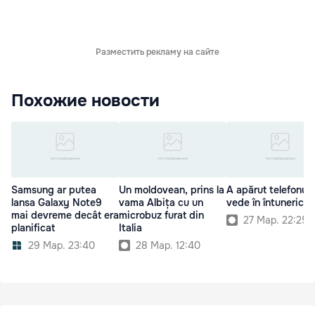
Разместить рекламу на сайте
Похожие новости
Samsung ar putea
Un moldovean, prins la
A apărut telefonul 
lansa Galaxy Note9
vama Albița cu un
vede în întuneric
mai devreme decât era
microbuz furat din
27 Мар. 22:25
planificat
Italia
29 Мар. 23:40
28 Мар. 12:40