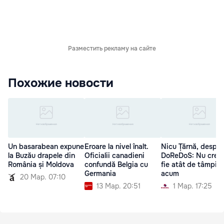
Разместить рекламу на сайте
Похожие новости
Un basarabean expune
Eroare la nivel înalt.
Nicu Țărnă, despre
la Buzău drapele din
Oficialii canadieni
DoReDoS: Nu cred
România și Moldova
confundă Belgia cu
fie atât de tâmpiți
Germania
acum
20 Мар. 07:10
13 Мар. 20:51
1 Мар. 17:25