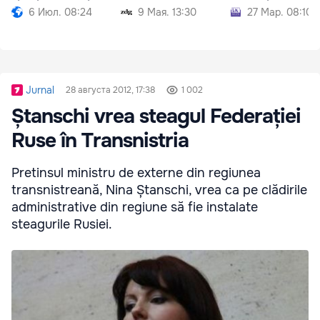
6 Июл. 08:24
9 Мая. 13:30
27 Мар. 08:10
Jurnal
28 августа 2012, 17:38
1 002
Ștanschi vrea steagul Federației
Ruse în Transnistria
Pretinsul ministru de externe din regiunea
transnistreană, Nina Ștanschi, vrea ca pe clădirile
administrative din regiune să fie instalate
steagurile Rusiei.