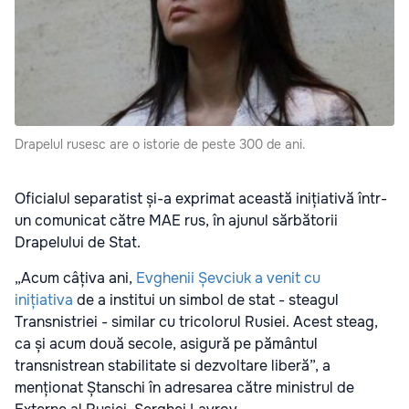
Drapelul rusesc are o istorie de peste 300 de ani.
Oficialul separatist și-a exprimat această inițiativă într-
un comunicat către MAE rus, în ajunul sărbătorii
Drapelului de Stat.
„Acum câțiva ani,
Evghenii Șevciuk a venit cu
inițiativa
de a institui un simbol de stat - steagul
Transnistriei - similar cu tricolorul Rusiei. Acest steag,
ca și acum două secole, asigură pe pământul
transnistrean stabilitate si dezvoltare liberă”, a
menționat Ștanschi în adresarea către ministrul de