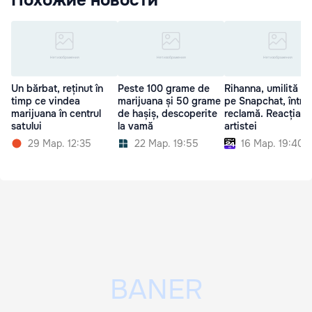
Un bărbat, reținut în
Peste 100 grame de
Rihanna, umilită pu
timp ce vindea
marijuana și 50 grame
pe Snapchat, într-
marijuana în centrul
de hașiș, descoperite
reclamă. Reacția
satului
la vamă
artistei
29 Мар. 12:35
22 Мар. 19:55
16 Мар. 19:40