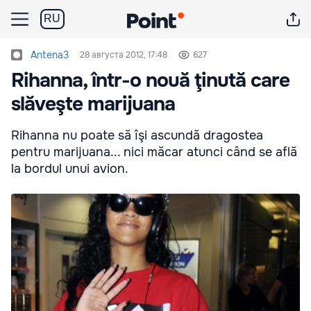
RU
Antena3
28 августа 2012, 17:48
627
Rihanna, într-o nouă ţinută care
slăveşte marijuana
Rihanna nu poate să îşi ascundă dragostea
pentru marijuana... nici măcar atunci când se află
la bordul unui avion.