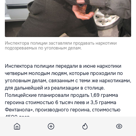
Инспектора полиции заставляли продавать наркотики
подозреваемых по уголовным делам.
Инспектора полиции передали в июне наркотики
четверым молодым людям, которые проходили по
уголовным делам, связанным с теми же наркотиками,
для дальнейшей из реализации в столице.
Полицейские планировали продать 1,69 грамма
героина стоимостью 6 тысяч леев и 3,5 грамма
Фентанола», производного героина, стоимостью
4500 леев.
- Они планировали за грамм наркотика получить по