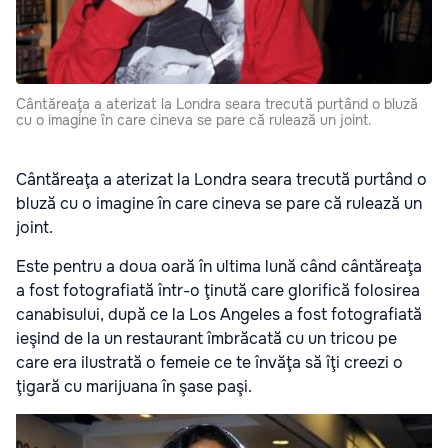
Cântăreaţa a aterizat la Londra seara trecută purtând o bluză
cu o imagine în care cineva se pare că rulează un joint.
Cântăreaţa a aterizat la Londra seara trecută purtând o
bluză cu o imagine în care cineva se pare că rulează un
joint.
Este pentru a doua oară în ultima lună când cântăreaţa
a fost fotografiată într-o ţinută care glorifică folosirea
canabisului, după ce la Los Angeles a fost fotografiată
ieşind de la un restaurant îmbrăcată cu un tricou pe
care era ilustrată o femeie ce te învăţa să îţi creezi o
ţigară cu marijuana în şase paşi.