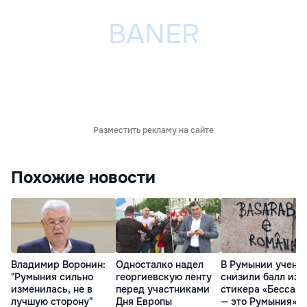
Разместить рекламу на сайте
Похожие новости
Владимир Воронин:
Односталко надел
В Румынии учени
"Румыния сильно
георгиевскую ленту
снизили балл из-
изменилась, не в
перед участниками
стикера «Бессар
лучшую сторону"
Дня Европы
— это Румыния»