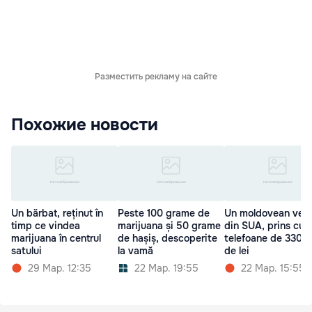
Разместить рекламу на сайте
Похожие новости
Un bărbat, reținut în
Peste 100 grame de
Un moldovean veni
timp ce vindea
marijuana și 50 grame
din SUA, prins cu
marijuana în centrul
de hașiș, descoperite
telefoane de 330.
satului
la vamă
de lei
29 Мар. 12:35
22 Мар. 19:55
22 Мар. 15:55