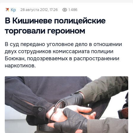
Kp
28 августа 2012, 17:26
1 486
В Кишиневе полицейские
торговали героином
В суд передано уголовное дело в отношении
двух сотрудников комиссариата полиции
Боюкан, подозреваемых в распространении
наркотиков.