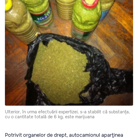
Ulterior, în urma efectuării expertizei, s-a stabilit că substanța,
cu o cantitate totală de 6 kg, este marijuana
Potrivit organelor de drept, autocamionul aparţinea