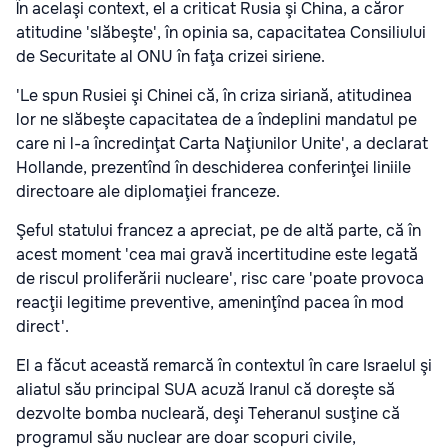
În acelaşi context, el a criticat Rusia şi China, a căror
atitudine 'slăbeşte', în opinia sa, capacitatea Consiliului
de Securitate al ONU în faţa crizei siriene.
'Le spun Rusiei şi Chinei că, în criza siriană, atitudinea
lor ne slăbeşte capacitatea de a îndeplini mandatul pe
care ni l-a încredinţat Carta Naţiunilor Unite', a declarat
Hollande, prezentînd în deschiderea conferinţei liniile
directoare ale diplomaţiei franceze.
Şeful statului francez a apreciat, pe de altă parte, că în
acest moment 'cea mai gravă incertitudine este legată
de riscul proliferării nucleare', risc care 'poate provoca
reacţii legitime preventive, ameninţînd pacea în mod
direct'.
El a făcut această remarcă în contextul în care Israelul şi
aliatul său principal SUA acuză Iranul că doreşte să
dezvolte bomba nucleară, deşi Teheranul susţine că
programul său nuclear are doar scopuri civile,