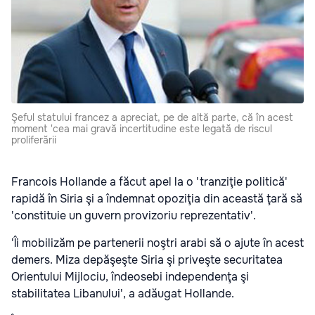
Şeful statului francez a apreciat, pe de altă parte, că în acest
moment 'cea mai gravă incertitudine este legată de riscul
proliferării
Francois Hollande a făcut apel la o 'tranziţie politică'
rapidă în Siria şi a îndemnat opoziţia din această ţară să
'constituie un guvern provizoriu reprezentativ'.
'Îi mobilizăm pe partenerii noştri arabi să o ajute în acest
demers. Miza depăşeşte Siria şi priveşte securitatea
Orientului Mijlociu, îndeosebi independenţa şi
stabilitatea Libanului', a adăugat Hollande.