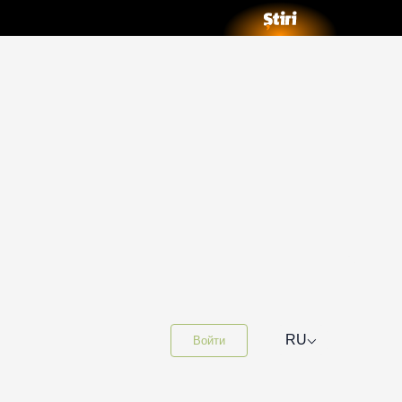
⌵
RU
Войти