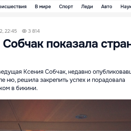
оисшествия
В мире
Спорт
Леди
Авто
Нау
2, 22:45
3 814
 Собчак показала стра
ведущая Ксения Собчак, недавно опубликовав
е ню, решила закрепить успех и порадовала
ком в бикини.