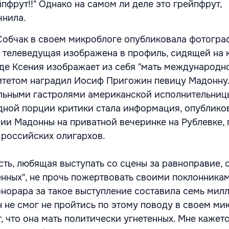
пфрут!!" Однако на самом ли деле это грейпфрут,
чнила.
Собчак в своем микроблоге опубликовала фотогра
е телеведущая изображена в профиль, сидящей на 
виде Ксения изображает из себя "мать международн
питетом наградил Иосиф Пригожин певицу Мадонну
льными гастролями американской исполнительницы
ной порции критики стала информация, опублико
нии Мадонны на приватной вечеринке на Рублевке, 
 российских олигархов.
ть, любящая выступать со сцены за равноправие, 
енных", не прочь пожертвовать своими поклонника
онорара за такое выступление составила семь мил
 не смог не пройтись по этому поводу в своем ми
 что она мать политически угнетенных. Мне кажетс