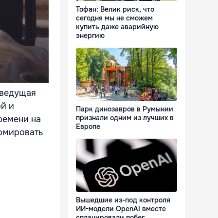
Тофан: Велик риск, что
сегодня мы не сможем
купить даже аварийную
энергию
еведущая
й и
Парк динозавров в Румынии
признали одним из лучших в
ремени на
Европе
ормировать
Вышедшие из-под контроля
ИИ-модели OpenAI вместе
спланировали побег