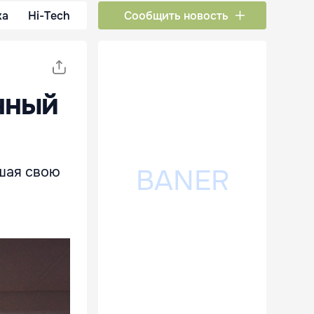
ка
Hi-Tech
Сообщить новость
нный
шая свою