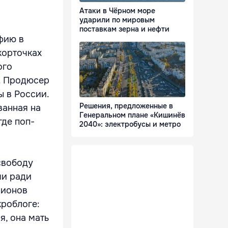
Атаки в Чёрном море
ударили по мировым
поставкам зерна и нефти
фию в
корточках
ого
. Продюсер
 в России.
Решения, предложенные в
ванная на
Генеральном плане «Кишинёв
где поп-
2040»: электробусы и метро
свободу
ми ради
лионов
кроблоге:
я, она мать