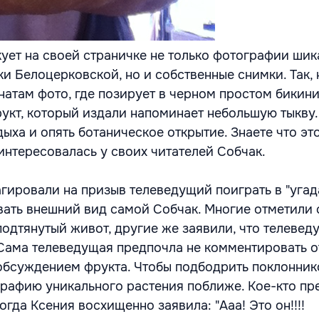
ует на своей страничке не только фотографии ши
и Белоцерковской, но и собственные снимки. Так, 
атам фото, где позирует в черном простом бикини,
укт, который издали напоминает небольшую тыкву.
ыха и опять ботаническое открытие. Знаете что эт
интересовалась у своих читателей Собчак.
агировали на призыв телеведущий поиграть в "угад
ать внешний вид самой Собчак. Многие отметили 
подтянутый живот, другие же заявили, что телевед
. Сама телеведущая предпочла не комментировать о
обсуждением фрукта. Чтобы подбодрить поклонник
рафию уникального растения поближе. Кое-кто пр
Тогда Ксения восхищенно заявила: "Ааа! Это он!!!!