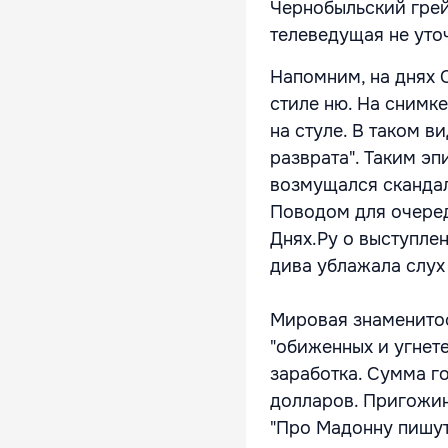
Чернобыльский грей
телеведущая не уто
Напомним, на днях 
стиле ню. На снимк
на стуле. В таком 
разврата". Таким э
возмущался сканда
Поводом для очеред
Днях.Ру о выступле
дива ублажала слух
Мировая знаменитос
"обиженных и угнет
заработка. Сумма г
долларов. Пригожин
"Про Мадонну пишут,