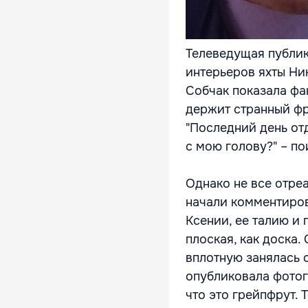
Телеведущая публик
интерьеров яхты Ник
Собчак показала фан
держит странный фр
"Последний день отд
с мою голову?" – по
Однако не все отре
начали комментиров
Ксении, ее талию и 
плоская, как доска
вплотную занялась 
опубликовала фотог
что это грейпфрут. 