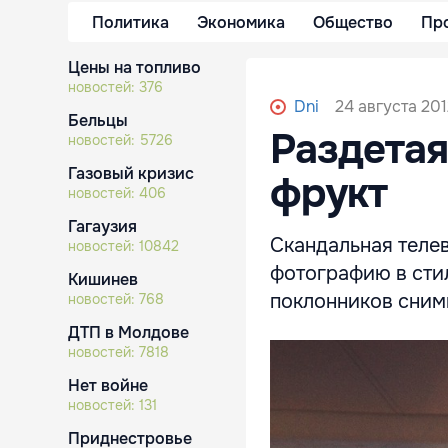
Политика
Экономика
Общество
Пр
Цены на топливо
новостей:
376
24 августа 201
Dni
Бельцы
Раздетая
новостей:
5726
Газовый кризис
фрукт
новостей:
406
Гагаузия
Скандальная теле
новостей:
10842
фотографию в стил
Кишинев
поклонников сним
новостей:
768
ДТП в Молдове
новостей:
7818
Нет войне
новостей:
131
Приднестровье