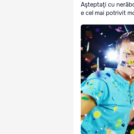
Aşteptaţi cu nerăbd
e cel mai potrivit 