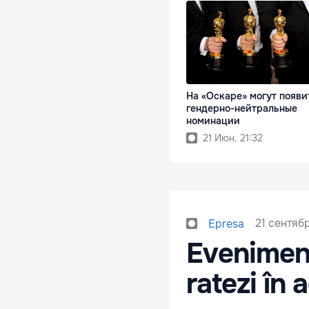
На «Оскаре» могут появи
гендерно-нейтральные
номинации
21 Июн. 21:32
21 сентябр
Epresa
Eveniment
ratezi în