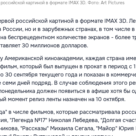
 российской картиной в формате IMAX 3D. Фото: Art Pictures
первой российской картиной в формате IMAX 3D. Ле
в России, но и в зарубежных странах, в том числе в 
на беспрецедентном количестве экранов - более тр
тавляет 30 миллионов долларов.
у Американской киноакадемии, каждая страна име
фильм, который был выпущен в прокат в период с 1
о 30 сентября текущего года и показан в коммерч
е семи дней подряд. В случае соблюдения этого р
 понедельника должен появиться в афише хотя бы 
ый момент релиз ленты назначен на 10 октября.
да"
в числе фильмов, которые рассматривала росс
ия, "Легенда №17" Николая Лебедева, "Долгая счас
никова, "Рассказы" Михаила Сегала, "Майор" Юрия 