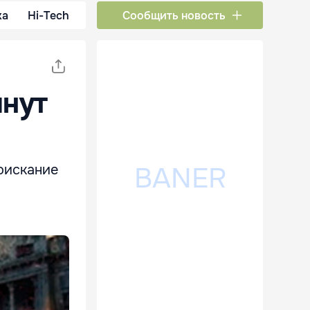
ка
Hi-Tech
Сообщить новость
инут
оискание