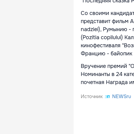
"Последняя сказка 
Со своими кандидат
представит фильм А
nadziei), Румынию 
(Pozitia copilului)
кинофестиваля "Воз
Францию - байопик 
Вручение премий "О
Номинанты в 24 кат
почетная Награда 
Источник
NEWSru