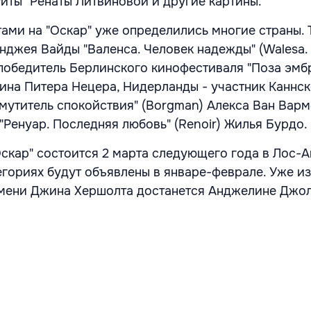
Риты" Ренаты Литвиновой и другие картины.
ами на "Оскар" уже определились многие страны. 
нджея Вайды "Валенса. Человек надежды" (Walesa. 
- победитель Берлинского кинофестиваля "Поза эмб
 Калина Питера Нецера, Нидерланды - участник Каннс
мутитель спокойствия" (Borgman) Алекса Ван Вар
"Ренуар. Последняя любовь" (Renoir) Жилья Бурдо.
скар" состоится 2 марта следующего года в Лос-
егориях будут объявлены в январе-феврале. Уже из
имени Джина Хершолта
достанется Анджелине Джол