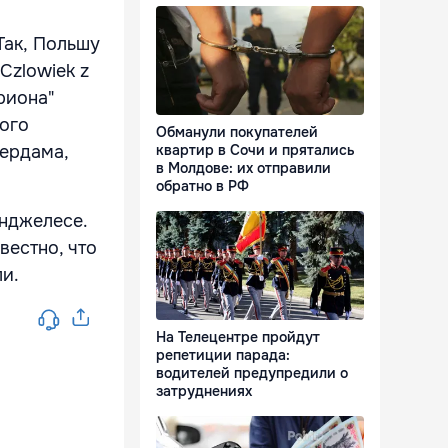
Так,
Польшу
Czlowiek z
риона"
кого
Обманули покупателей
мердама,
квартир в Сочи и прятались
в Молдове: их отправили
обратно в РФ
Анджелесе.
вестно, что
и.
На Телецентре пройдут
репетиции парада:
водителей предупредили о
затруднениях