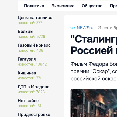
Политика
Экономика
Общество
Пр
Цены на топливо
новостей:
377
21 сентяб
NEWSru
Бельцы
"Сталинг
новостей:
5726
Газовый кризис
Россией 
новостей:
408
Гагаузия
Фильм Федора Бон
новостей:
10842
премии "Оскар", с
Кишинев
российской оскар
новостей:
771
ДТП в Молдове
новостей:
7823
Нет войне
новостей:
131
Приднестровье