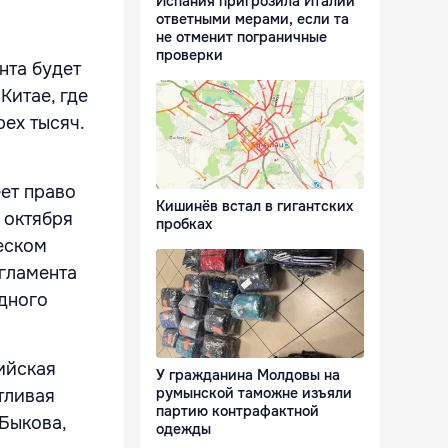
Испания пригрозила Италии
ответными мерами, если та
не отменит пограничные
проверки
нта будет
Китае, где
ех тысяч.
ет право
Кишинёв встал в гигантских
 октября
пробках
еском
егламента
одного
ийская
У гражданина Молдовы на
румынской таможне изъяли
тливая
партию контрафактной
Быкова,
одежды