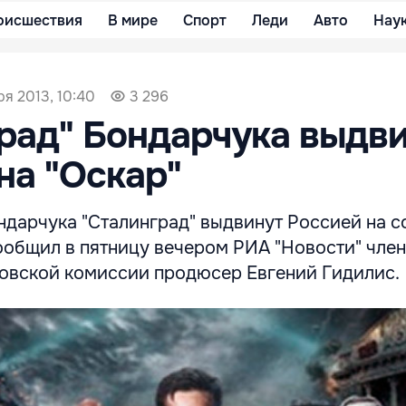
оисшествия
В мире
Спорт
Леди
Авто
Нау
ря 2013, 10:40
3 296
рад" Бондарчука выдв
на "Оскар"
дарчука "Сталинград" выдвинут Россией на с
ообщил в пятницу вечером РИА "Новости" член
овской комиссии продюсер Евгений Гидилис.