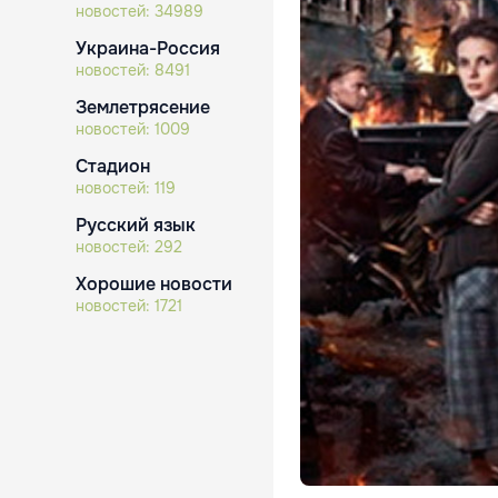
новостей:
34989
Украина-Россия
новостей:
8491
Землетрясение
новостей:
1009
Стадион
новостей:
119
Русский язык
новостей:
292
Хорошие новости
новостей:
1721