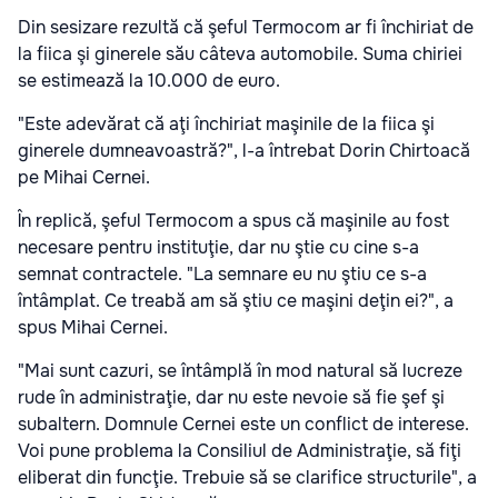
Din sesizare rezultă că şeful Termocom ar fi închiriat de
la fiica şi ginerele său câteva automobile. Suma chiriei
se estimează la 10.000 de euro.
"Este adevărat că aţi închiriat maşinile de la fiica şi
ginerele dumneavoastră?", l-a întrebat Dorin Chirtoacă
pe Mihai Cernei.
În replică, şeful Termocom a spus că maşinile au fost
necesare pentru instituţie, dar nu ştie cu cine s-a
semnat contractele. "La semnare eu nu ştiu ce s-a
întâmplat. Ce treabă am să ştiu ce maşini deţin ei?", a
spus Mihai Cernei.
"Mai sunt cazuri, se întâmplă în mod natural să lucreze
rude în administraţie, dar nu este nevoie să fie şef şi
subaltern. Domnule Cernei este un conflict de interese.
Voi pune problema la Consiliul de Administraţie, să fiţi
eliberat din funcţie. Trebuie să se clarifice structurile", a