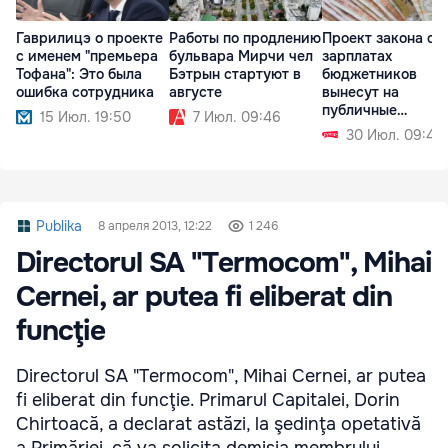
Гаврилицэ о проекте
Работы по продлению
Проект закона о
с именем "премьера
бульвара Мирчи чел
зарплатах
Тофана": Это была
Бэтрын стартуют в
бюджетников
ошибка сотрудника
августе
вынесут на
публичные
15 Июл. 19:50
7 Июл. 09:46
обсуждения в
30 Июл. 09:49
сентябре
Publika
8 апреля 2013, 12:22
1 246
Directorul SA "Termocom", Mihai
Cernei, ar putea fi eliberat din
funcţie
Directorul SA "Termocom", Mihai Cernei, ar putea
fi eliberat din funcţie. Primarul Capitalei, Dorin
Chirtoacă, a declarat astăzi, la şedinţa opetativă