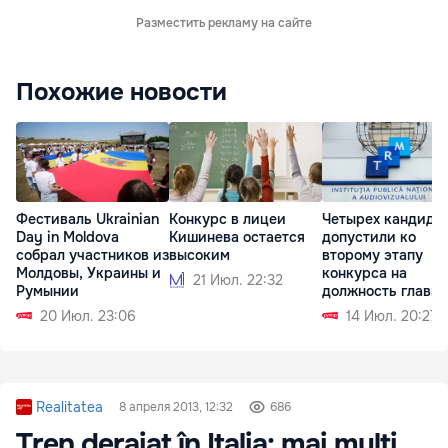
Разместить рекламу на сайте
Похожие новости
Фестиваль Ukrainian
Конкурс в лицеи
Четырех кандида
Day in Moldova
Кишинева остается
допустили ко
собрал участников из
высоким
второму этапу
Молдовы, Украины и
конкурса на
21 Июл. 22:32
Румынии
должность главы
20 Июл. 23:06
14 Июл. 20:27
Realitatea
8 апреля 2013, 12:32
686
Tren deraiat în Italia: mai mulţi