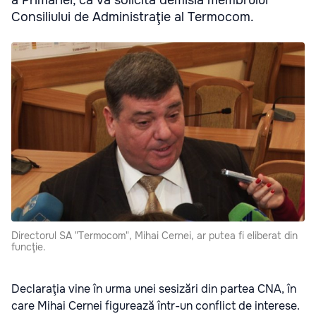
a Primăriei, că va solicita demisia membrului
Consiliului de Administraţie al Termocom.
Directorul SA "Termocom", Mihai Cernei, ar putea fi eliberat din
funcţie.
Declaraţia vine în urma unei sesizări din partea CNA, în
care Mihai Cernei figurează într-un conflict de interese.