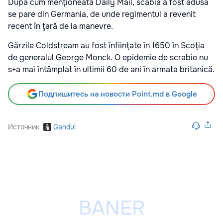
După cum menţioneată Daily Mail, scabia a fost adusă
se pare din Germania, de unde regimentul a revenit
recent în ţară de la manevre.
Gărzile Coldstream au fost înfiinţate în 1650 în Scoţia
de generalul George Monck. O epidemie de scrabie nu
s+a mai întâmplat în ultimii 60 de ani în armata britanică.
Подпишитесь на новости Point.md в Google
Источник
Gandul