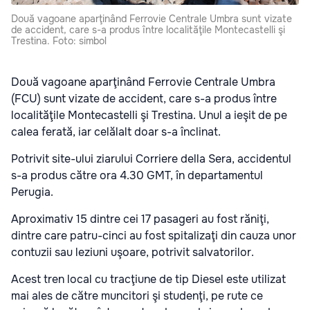
Două vagoane aparţinând Ferrovie Centrale Umbra sunt vizate
de accident, care s-a produs între localităţile Montecastelli şi
Trestina. Foto: simbol
Două vagoane aparţinând Ferrovie Centrale Umbra
(FCU) sunt vizate de accident, care s-a produs între
localităţile Montecastelli şi Trestina. Unul a ieşit de pe
calea ferată, iar celălalt doar s-a înclinat.
Potrivit site-ului ziarului Corriere della Sera, accidentul
s-a produs către ora 4.30 GMT, în departamentul
Perugia.
Aproximativ 15 dintre cei 17 pasageri au fost răniţi,
dintre care patru-cinci au fost spitalizaţi din cauza unor
contuzii sau leziuni uşoare, potrivit salvatorilor.
Acest tren local cu tracţiune de tip Diesel este utilizat
mai ales de către muncitori şi studenţi, pe rute ce