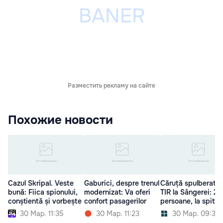
Разместить рекламу на сайте
Похожие новости
Cazul Skripal. Veste
Gaburici, despre trenul
Căruță spulberată
bună: Fiica spionului,
modernizat: Va oferi
TIR la Sângerei: 2
conștientă și vorbește
confort pasagerilor
persoane, la spital
30 Мар. 11:35
30 Мар. 11:23
30 Мар. 09:31