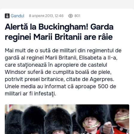
Gandul
8 апреля 2013, 12:46
801
Alertă la Buckingham! Garda
reginei Marii Britanii are râie
Mai mult de o sută de militari din regimentul de
gardă al reginei Marii Britanii, Elisabeta a II-a,
care staţionează în apropiere de castelul
Windsor suferă de cumplita boală de piele,
potrivit presei britanice, citate de Agerpres.
Unele media au informat că aproape 500 de
militari ar fi infestaţi.