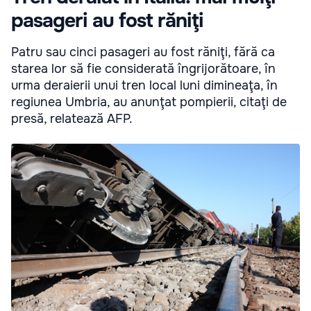
pasageri au fost răniţi
Patru sau cinci pasageri au fost răniţi, fără ca
starea lor să fie considerată îngrijorătoare, în
urma deraierii unui tren local luni dimineaţa, în
regiunea Umbria, au anunţat pompierii, citaţi de
presă, relatează AFP.