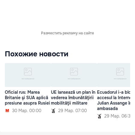
Разместить рекламу на сайте
Похожие новости
Oficial rus: Marea
UE lansează un plan în
Ecuadorul i-a bloc
Britanie şi SUA aplică
vederea îmbunătăţirii
accesul la Internet 
presiune asupra Rusiei
mobilităţii militare
Julian Assange în
ambasada
30 Мар. 00:00
29 Мар. 07:00
29 Мар. 06:30