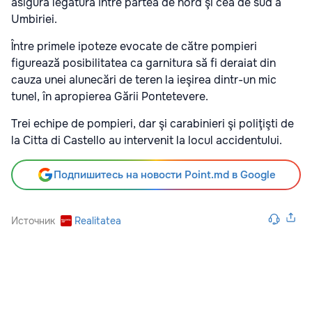
asigură legătura între partea de nord şi cea de sud a
Umbiriei.
Între primele ipoteze evocate de către pompieri
figurează posibilitatea ca garnitura să fi deraiat din
cauza unei alunecări de teren la ieşirea dintr-un mic
tunel, în apropierea Gării Pontetevere.
Trei echipe de pompieri, dar şi carabinieri şi poliţişti de
la Citta di Castello au intervenit la locul accidentului.
Подпишитесь на новости Point.md в Google
Источник
Realitatea