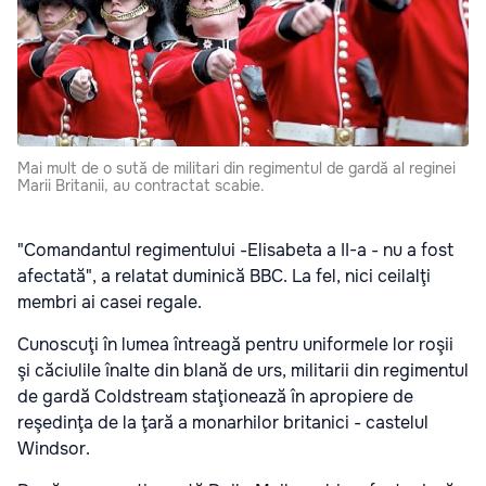
Mai mult de o sută de militari din regimentul de gardă al reginei
Marii Britanii, au contractat scabie.
"Comandantul regimentului -Elisabeta a II-a - nu a fost
afectată", a relatat duminică BBC. La fel, nici ceilalţi
membri ai casei regale.
Cunoscuţi în lumea întreagă pentru uniformele lor roşii
şi căciulile înalte din blană de urs, militarii din regimentul
de gardă Coldstream staţionează în apropiere de
reşedinţa de la ţară a monarhilor britanici - castelul
Windsor.