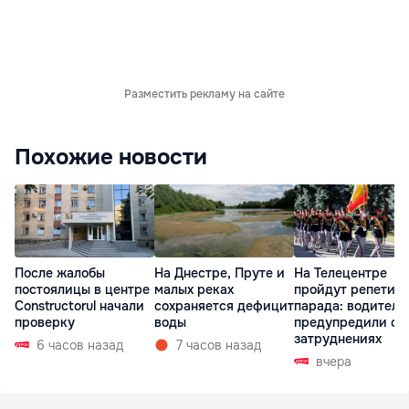
Разместить рекламу на сайте
Похожие новости
После жалобы
На Днестре, Пруте и
На Телецентре
постоялицы в центре
малых реках
пройдут репетиц
Constructorul начали
сохраняется дефицит
парада: водителе
проверку
воды
предупредили о
затруднениях
6 часов назад
7 часов назад
вчера