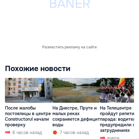
Разместить рекламу на сайте
Похожие новости
После жалобы
На Днестре, Пруте и
На Телецентре
постоялицы в центре
малых реках
пройдут репетиц
Constructorul начали
сохраняется дефицит
парада: водителе
проверку
воды
предупредили о
затруднениях
6 часов назад
7 часов назад
вчера