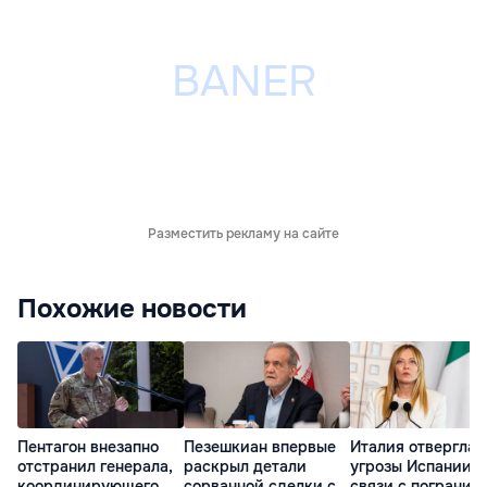
Разместить рекламу на сайте
Похожие новости
Пентагон внезапно
Пезешкиан впервые
Италия отвергла
отстранил генерала,
раскрыл детали
угрозы Испании в
координирующего
сорванной сделки с
связи с погранич