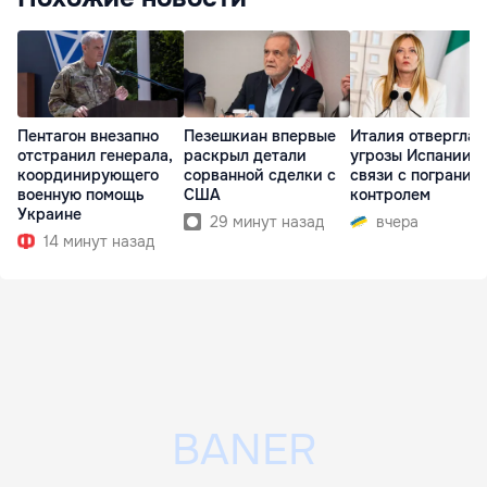
Пентагон внезапно
Пезешкиан впервые
Италия отвергла
отстранил генерала,
раскрыл детали
угрозы Испании в
координирующего
сорванной сделки с
связи с погранич
военную помощь
США
контролем
Украине
29 минут назад
вчера
14 минут назад