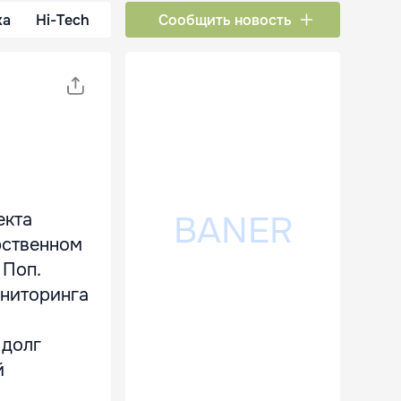
ка
Hi-Tech
Сообщить новость
екта
рственном
 Поп.
ониторинга
 долг
й