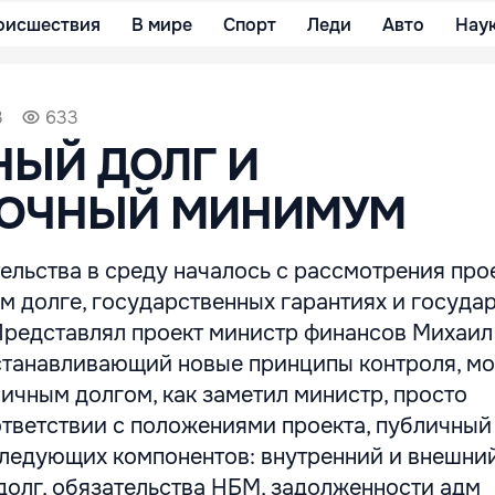
оисшествия
В мире
Спорт
Леди
Авто
Нау
3
633
НЫЙ ДОЛГ И
ОЧНЫЙ МИНИМУМ
ельства в среду началось с рассмотрения про
м долге, государственных гарантиях и госуда
Представлял проект министр финансов Михаил
устанавливающий новые принципы контроля, м
ичным долгом, как заметил министр, просто
ответствии с положениями проекта, публичный
следующих компонентов: внутренний и внешни
долг, обязательства НБМ, задолженности адм