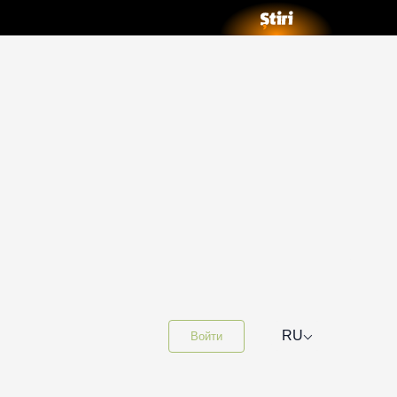
⌵
RU
Войти