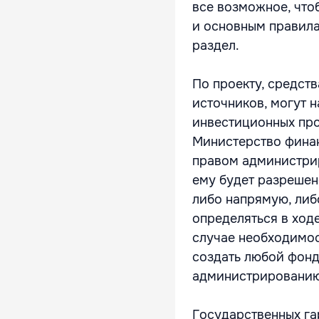
все возможное, что
и основным правила
раздел.
По проекту, средст
источников, могут 
инвестиционных про
Министерство финан
правом администрир
ему будет разрешен
либо напрямую, либ
определяться в ход
случае необходимос
создать любой фонд
администрированию
Государственных гар