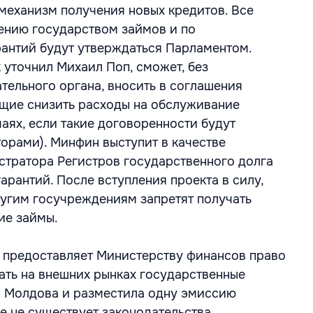
механизм получения новых кредитов. Все
ению государством займов и по
антий будут утверждаться Парламентом.
 уточнил Михаил Поп, сможет, без
тельного органа, вносить в соглашения
щие снизить расходы на обслуживание
чаях, если такие договоренности будут
торами). Минфин выступит в качестве
стратора Регистров государственного долга
арантий. После вступления проекта в силу,
угим госучреждениям запретят получать
ие займы.
 предоставляет Министерству финансов право
ать на внешних рынках государственные
я Молдова и разместила одну эмиссию
е не существует законодательства,