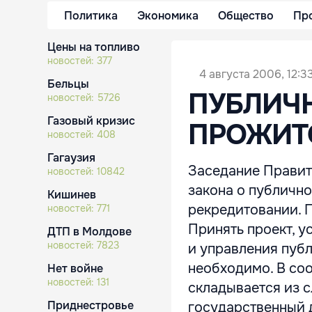
Политика
Экономика
Общество
Пр
Цены на топливо
новостей:
377
4 августа 2006, 12:3
Бельцы
ПУБЛИЧ
новостей:
5726
Газовый кризис
ПРОЖИТ
новостей:
408
Гагаузия
Заседание Правит
новостей:
10842
закона о публично
Кишинев
рекредитовании. 
новостей:
771
Принять проект, 
ДТП в Молдове
новостей:
7823
и управления публ
необходимо. В со
Нет войне
новостей:
131
складывается из 
Приднестровье
государственный 