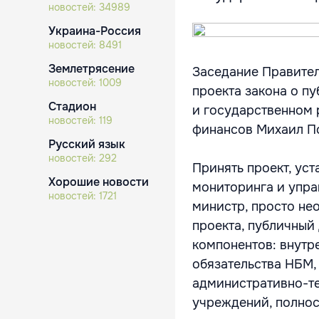
новостей:
34989
Украина-Россия
новостей:
8491
Землетрясение
Заседание Правител
новостей:
1009
проекта закона о п
Стадион
и государственном 
новостей:
119
финансов Михаил П
Русский язык
новостей:
292
Принять проект, ус
Хорошие новости
мониторинга и упра
новостей:
1721
министр, просто не
проекта, публичный
компонентов: внутр
обязательства НБМ,
административно-т
учреждений, полнос