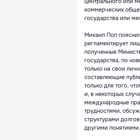
центрального или м
коммерческих общес
государства или ме
Михаил Поп пояснил
регламентирует лиш
полученные Министе
государства, по но
только на свои личн
составляющие публи
только для того, чт
и, в некоторых случ
международные прав
трудностями, обсу
структурами долгов
другими понятиями