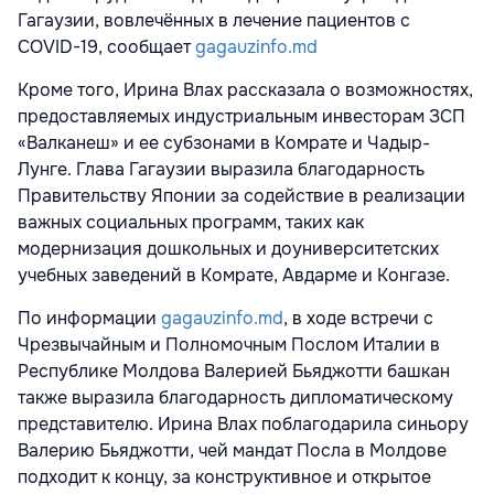
Гагаузии, вовлечённых в лечение пациентов с
COVID-19, сообщает
gagauzinfo.md
Кроме того, Ирина Влах рассказала о возможностях,
предоставляемых индустриальным инвесторам ЗСП
«Валканеш» и ее субзонами в Комрате и Чадыр-
Лунге. Глава Гагаузии выразила благодарность
Правительству Японии за содействие в реализации
важных социальных программ, таких как
модернизация дошкольных и доуниверситетских
учебных заведений в Комрате, Авдарме и Конгазе.
По информации
gagauzinfo.md
, в ходе встречи с
Чрезвычайным и Полномочным Послом Италии в
Республике Молдова Валерией Бьяджотти башкан
также выразила благодарность дипломатическому
представителю. Ирина Влах поблагодарила синьору
Валерию Бьяджотти, чей мандат Посла в Молдове
подходит к концу, за конструктивное и открытое