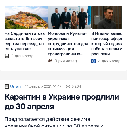
На Сардинии готовы
Молдова и Румыния
В Италии вынесл
заплатить 15 тысяч
укрепляют
приговор аферист
евро за переезд, но
сотрудничество для
который годами
есть условие
оптимизации
собирал деньги н
трансграничных
раскопки
2 дня назад
перевозок
3 дня назад
4 дня назад
Unian
17 февраля 2021, 14:47
3 204
Карантин в Украине продлили
до 30 апреля
Предполагается действие режима
чрезвычайной ситуации до 30 апреля и