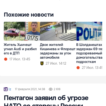
Похожие новости
Житель Хынчешт
Двое жителей
В Шолданештах
угнал Audi и разбил
Кишинева и Флорешт
задержан 69-лет
его в ДТП
задержаны за угон
подозреваемый в
автомобиля
домогательствах 
17 Июл. 13:45
подросткам
27 Июл. 14:12
27 Июл. 13:45
Iz
17 февраля 2021, 14:38
2 618
Пентагон заявил об угрозе