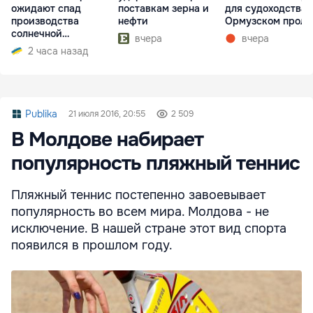
ожидают спад
поставкам зерна и
для судоходства 
производства
нефти
Ормузском проли
солнечной
вчера
вчера
электроэнергии
2 часа назад
Publika
21 июля 2016, 20:55
2 509
В Молдове набирает
популярность пляжный теннис
Пляжный теннис постепенно завоевывает
популярность во всем мира. Молдова - не
исключение. В нашей стране этот вид спорта
появился в прошлом году.