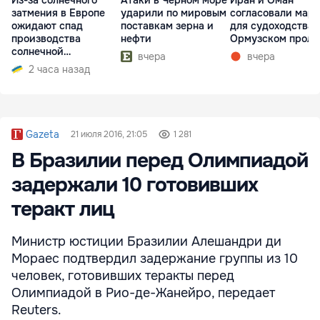
затмения в Европе
ударили по мировым
согласовали мар
ожидают спад
поставкам зерна и
для судоходства 
производства
нефти
Ормузском проли
солнечной
вчера
вчера
электроэнергии
2 часа назад
Gazeta
21 июля 2016, 21:05
1 281
В Бразилии перед Олимпиадой
задержали 10 готовивших
теракт лиц
Министр юстиции Бразилии Алешандри ди
Мораес подтвердил задержание группы из 10
человек, готовивших теракты перед
Олимпиадой в Рио-де-Жанейро, передает
Reuters.