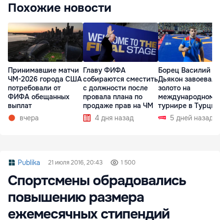
Похожие новости
Принимавшие матчи
Главу ФИФА
Борец Василий
ЧМ-2026 города США
собираются сместить
Дьякон завоевал
потребовали от
с должности после
золото на
ФИФА обещанных
провала плана по
международном
выплат
продаже прав на ЧМ
турнире в Турции
вчера
4 дня назад
5 дней назад
Publika
21 июля 2016, 20:43
1 500
Спортсмены обрадовались
повышению размера
ежемесячных стипендий