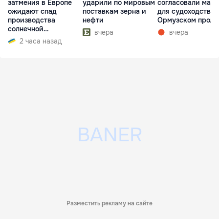
затмения в Европе
ударили по мировым
согласовали мар
ожидают спад
поставкам зерна и
для судоходства 
производства
нефти
Ормузском проли
солнечной
вчера
вчера
электроэнергии
2 часа назад
Разместить рекламу на сайте