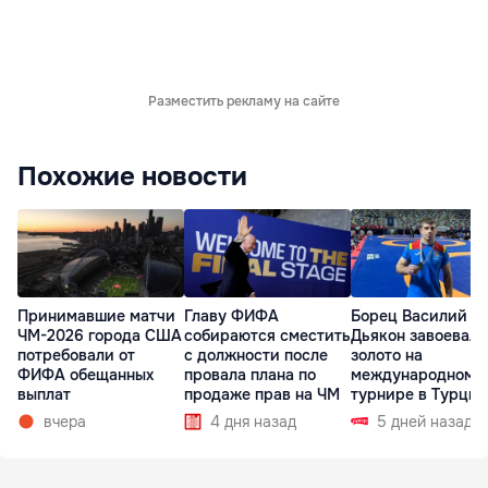
Разместить рекламу на сайте
Похожие новости
Принимавшие матчи
Главу ФИФА
Борец Василий
ЧМ-2026 города США
собираются сместить
Дьякон завоевал
потребовали от
с должности после
золото на
ФИФА обещанных
провала плана по
международном
выплат
продаже прав на ЧМ
турнире в Турции
вчера
4 дня назад
5 дней назад