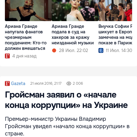
Ариана Гранде
Ариана Гранде
Внучка Софии Ро
напугала фанатов
подала в суд на
шикует в Европе:
чрезмерным
хакеров за кражу
замечена на мод
похудением: Кто-то
неизданной музыки
показе в Париже
должен вмешаться
28 Июл. 22:02
11 Июл. 14:30
4 дня назад
Gazeta
21 июля 2016, 21:17
2 006
Гройсман заявил о «начале
конца коррупции» на Украине
Премьер-министр Украины Владимир
Гройсман увидел «начало конца коррупции» в
стране.