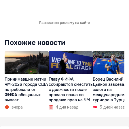
Разместить рекламу на сайте
Похожие новости
Принимавшие матчи
Главу ФИФА
Борец Василий
ЧМ-2026 города США
собираются сместить
Дьякон завоевал
потребовали от
с должности после
золото на
ФИФА обещанных
провала плана по
международном
выплат
продаже прав на ЧМ
турнире в Турции
вчера
4 дня назад
5 дней назад