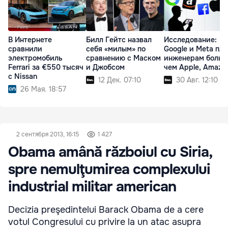
В Интернете
Билл Гейтс назвал
Исследование:
сравнили
себя «милым» по
Google и Meta пла
электромобиль
сравнению с Маском
инженерам больш
Ferrari за €550 тысяч
и Джобсом
чем Apple, Amazo
с Nissan
12 Дек. 07:10
30 Авг. 12:10
26 Мая. 18:57
2 сентября 2013, 16:15
1 427
Obama amână războiul cu Siria,
spre nemulţumirea complexului
industrial militar american
Decizia preşedintelui Barack Obama de a cere
votul Congresului cu privire la un atac asupra