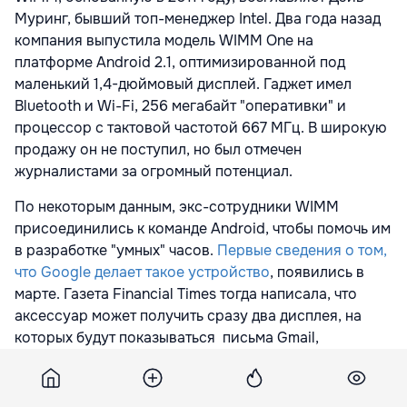
Муринг, бывший топ-менеджер Intel. Два года назад
компания выпустила модель WIMM One на
платформе Android 2.1, оптимизированной под
маленький 1,4-дюймовый дисплей. Гаджет имел
Bluetooth и Wi-Fi, 256 мегабайт "оперативки" и
процессор с тактовой частотой 667 МГц. В широкую
продажу он не поступил, но был отмечен
журналистами за огромный потенциал.
По некоторым данным, экс-сотрудники WIMM
присоединились к команде Android, чтобы помочь им
в разработке "умных" часов.
Первые сведения о том,
что Google делает такое устройство
, появились в
марте. Газета Financial Times тогда написала, что
аксессуар может получить сразу два дисплея, на
которых будут показываться письма Gmail,
маршруты и карты Maps, СМС и другая информация.
Но, вопреки ожиданиям, на прошедшей в мае
конференции I/O компания такого гаджета не