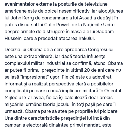
evenimentelor externe la posturile de televiziune
americane este de obicei nesemnificativ. Iar alocuţiunea
lui John Kerry de condamnare a lui Assad a depăşit în
patos discursul lui Colin Powell de la Naţiunile Unite
despre armele de distrugere în masă ale lui Saddam
Hussein, care a precedat atacarea Irakului.
Decizia lui Obama de a cere aprobarea Congresului
este una extraordinară, iar dacă teoria influenţei
complexului militar industrial se confirmă, atunci Obama
ar putea fi primul preşedinte în ultimii 20 de ani care nu
se lasă "impresionat" uşor. Fie că este cu adevărat
informat şi a realizat perspectiva clară a posibilelor
complicaţii pe care o nouă implicare militară în Orientul
Mijlociu le-ar avea, fie că îşi calculează doar precis
mişcările, urmând teoria jocului în toţi paşii pe care îi
urmează, Obama pare să stea pe propriile lui picioare.
Una dintre caracteristicile preşedinţiei lui încă din
campania electorală dinaintea primul mandat, este