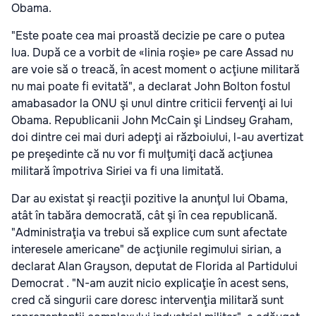
Obama.
"Este poate cea mai proastă decizie pe care o putea
lua. După ce a vorbit de «linia roşie» pe care Assad nu
are voie să o treacă, în acest moment o acţiune militară
nu mai poate fi evitată", a declarat John Bolton fostul
amabasador la ONU şi unul dintre criticii fervenţi ai lui
Obama. Republicanii John McCain şi Lindsey Graham,
doi dintre cei mai duri adepţi ai războiului, l-au avertizat
pe preşedinte că nu vor fi mulţumiţi dacă acţiunea
militară împotriva Siriei va fi una limitată.
Dar au existat şi reacţii pozitive la anunţul lui Obama,
atât în tabăra democrată, cât şi în cea republicană.
"Administraţia va trebui să explice cum sunt afectate
interesele americane" de acţiunile regimului sirian, a
declarat Alan Grayson, deputat de Florida al Partidului
Democrat . "N-am auzit nicio explicaţie în acest sens,
cred că singurii care doresc intervenţia militară sunt