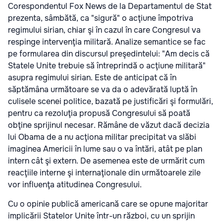
Corespondentul Fox News de la Departamentul de Stat
prezenta, sâmbătă, ca "sigură" o acţiune împotriva
regimului sirian, chiar şi în cazul în care Congresul va
respinge intervenţia militară. Analize semantice se fac
pe formularea din discursul preşedintelui: "Am decis că
Statele Unite trebuie să întreprindă o acţiune militară"
asupra regimului sirian. Este de anticipat că în
săptămâna următoare se va da o adevărată luptă în
culisele scenei politice, bazată pe justificări şi formulări,
pentru ca rezoluţia propusă Congresului să poată
obţine sprijinul necesar. Rămâne de văzut dacă decizia
lui Obama de a nu acţiona militar precipitat va slăbi
imaginea Americii în lume sau o va întări, atât pe plan
intern cât şi extern. De asemenea este de urmărit cum
reacţiile interne şi internaţionale din următoarele zile
vor influenţa atitudinea Congresului.
Cu o opinie publică americană care se opune majoritar
implicării Statelor Unite într-un război, cu un sprijin