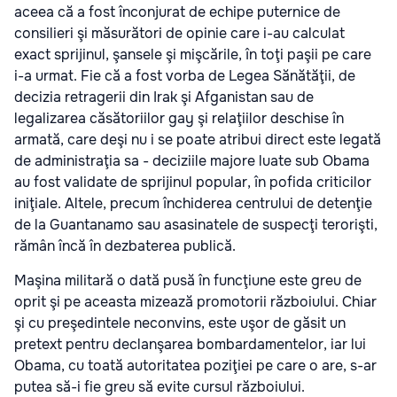
aceea că a fost înconjurat de echipe puternice de
consilieri şi măsurători de opinie care i-au calculat
exact sprijinul, şansele şi mişcările, în toţi paşii pe care
i-a urmat. Fie că a fost vorba de Legea Sănătăţii, de
decizia retragerii din Irak şi Afganistan sau de
legalizarea căsătoriilor gay şi relaţiilor deschise în
armată, care deşi nu i se poate atribui direct este legată
de administraţia sa - deciziile majore luate sub Obama
au fost validate de sprijinul popular, în pofida criticilor
iniţiale. Altele, precum închiderea centrului de detenţie
de la Guantanamo sau asasinatele de suspecţi terorişti,
rămân încă în dezbaterea publică.
Maşina militară o dată pusă în funcţiune este greu de
oprit şi pe aceasta mizează promotorii războiului. Chiar
şi cu preşedintele neconvins, este uşor de găsit un
pretext pentru declanşarea bombardamentelor, iar lui
Obama, cu toată autoritatea poziţiei pe care o are, s-ar
putea să-i fie greu să evite cursul războiului.