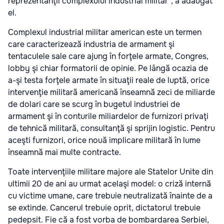
reprezentanţii complexului industrial militar", a adăugat
el.
Complexul industrial militar american este un termen
care caracterizează industria de armament şi
tentaculele sale care ajung în forţele armate, Congres,
lobby şi chiar formatorii de opinie. Pe lângă ocazia de
a-şi testa forţele armate în situaţii reale de luptă, orice
intervenţie militară americană înseamnă zeci de miliarde
de dolari care se scurg în bugetul industriei de
armament şi în conturile miliardelor de furnizori privaţi
de tehnică militară, consultanţă şi sprijin logistic. Pentru
aceşti furnizori, orice nouă implicare militară în lume
înseamnă mai multe contracte.
Toate intervenţiile militare majore ale Statelor Unite din
ultimii 20 de ani au urmat acelaşi model: o criză internă
cu victime umane, care trebuie neutralizată înainte de a
se extinde. Cancerul trebuie oprit, dictatorul trebuie
pedepsit. Fie că a fost vorba de bombardarea Serbiei,