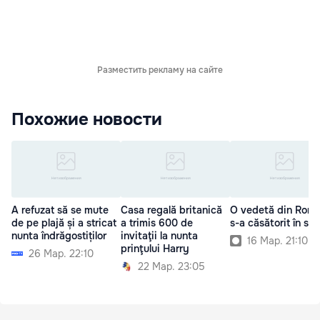
Разместить рекламу на сайте
Похожие новости
A refuzat să se mute
Casa regală britanică
O vedetă din Româ
de pe plajă și a stricat
a trimis 600 de
s-a căsătorit în sec
nunta îndrăgostiților
invitaţii la nunta
16 Мар. 21:10
prinţului Harry
26 Мар. 22:10
22 Мар. 23:05