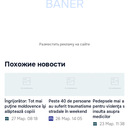
Разместить рекламу на сайте
Похожие новости
Îngrijorător: Tot mai
Peste 40 de persoane
Pedepsele mai asp
puţine moldovence îşi
au suferit traumatisme
pentru violenţa sa
alăptează copiii
stradale în weekend
insulta asupra
medicilor
27 Мар. 08:18
26 Мар. 14:05
23 Мар. 11:38