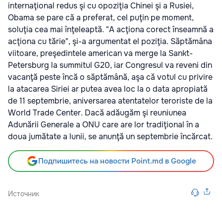
internaţional redus şi cu opoziţia Chinei şi a Rusiei,
Obama se pare că a preferat, cel puţin pe moment,
soluţia cea mai înţeleaptă. "A acţiona corect înseamnă a
acţiona cu tărie", şi-a argumentat el poziţia. Săptămâna
viitoare, preşedintele american va merge la Sankt-
Petersburg la summitul G20, iar Congresul va reveni din
vacanţă peste încă o săptămână, aşa că votul cu privire
la atacarea Siriei ar putea avea loc la o data apropiată
de 11 septembrie, aniversarea atentatelor teroriste de la
World Trade Center. Dacă adăugăm şi reuniunea
Adunării Generale a ONU care are lor tradiţional în a
doua jumătate a lunii, se anunţă un septembrie încărcat.
Подпишитесь на новости Point.md в Google
Источник