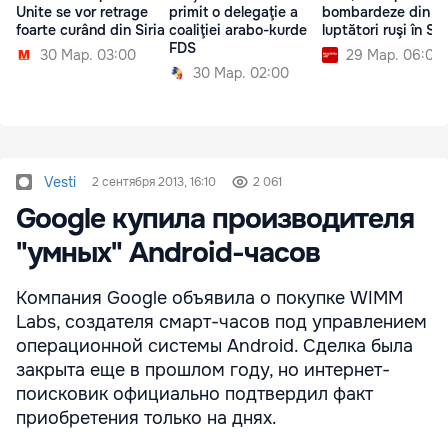
Unite se vor retrage
primit o delegaţie a
bombardeze din n
foarte curând din Siria
coaliţiei arabo-kurde
luptători ruşi în Sir
FDS
30 Мар. 03:00
29 Мар. 06:00
30 Мар. 02:00
Vesti
2 сентября 2013, 16:10
2 061
Google купила производителя
"умных" Android-часов
Компания Google объявила о покупке WIMM
Labs, создателя смарт-часов под управлением
операционной системы Android. Сделка была
закрыта еще в прошлом году, но интернет-
поисковик официально подтвердил факт
приобретения только на днях.