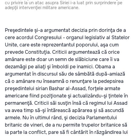
cu privire la un atac asupra Siriei i-a luat prin surprindere pe
adepţii intervenţiei militare americane.
Preşedintele şi-a argumentat decizia prin dorinţa de a
cere acordul Congresului - organul legislativ al Statelor
Unite, care este reprezentantul poporului, aşa cum
prevede Constituţia. Criticii argumentează că orice
amânare este doar un semn de slăbiciune care îi va
dezamăgi pe aliaţi şi îmboldi pe inamici. Obama a
argumentat în discursul său de sâmbătă după-amiază
că o amânare nu înseamnă o renunţare la pedepsirea
preşedintelui sirian Bashar al-Assad, forţele armate
americane fiind poziţionate şi actualizându-şi ţintele în
permanenţă. Criticii săi susţin însă că regimul lui Assad
va avea timp să-şi întărească apărarea şi să ascundă
armele. Nu în ultimul rând, şi decizia Parlamentului
britanic de vineri, de a nu permite trupelor britanice să
ia parte la conflict, pare să fi cântărit în răzgândirea lui