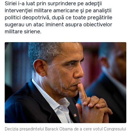
Siriei i-a luat prin surprindere pe adepţii
intervenţiei militare americane şi pe analiştii
politici deopotrivă, după ce toate pregătirile
sugerau un atac iminent asupra obiectivelor
militare siriene.
Decizia preşedintelui Barack Obama de a cere votul Congresului