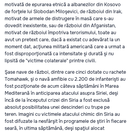
motivată de epurarea etnică a albanezilor din Kosovo
de forţele lui Slobodan Miloşevici, de războiul din Irak,
motivat de armele de distrugere în masă care s-au
dovedit inexistente, sau de războiul din Afganistan,
motivat de războiul împotriva terorismului, toate au
avut un pretext care, dacă a existat cu adevărat la un
moment dat, acţiunea militară americană care a urmat a
fost disproporţionată ca intensitate şi durată şi nu
lipsită de "victime colaterale" printre civili.
Şase nave de război, dintre care cinci dotate cu rachete
Tomahawk, şi o navă amfibie cu 2.200 de infanterişti au
fost poziţionate de acum câteva săptămâni în Marea
Mediterană în anticiparea atacului asupra Siriei, deşi
încă de la începutul crizei din Siria a fost exclusă
absolut posibilitatea unei descinderi cu trupe pe
teren. Imagini cu victimele atacului chimic din Siria au
fost difuzate la nesfârşit în programele de ştiri în fiecare
seară, în ultima săptămână, deşi spaţiul alocat