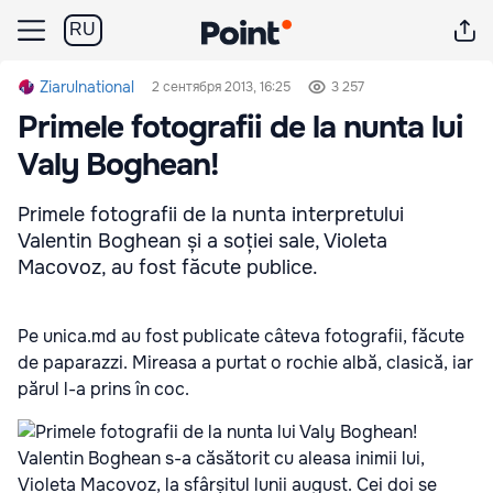
RU
Ziarulnational
2 сентября 2013, 16:25
3 257
Primele fotografii de la nunta lui
Valy Boghean!
Primele fotografii de la nunta interpretului
Valentin Boghean și a soției sale, Violeta
Macovoz, au fost făcute publice.
Pe unica.md au fost publicate câteva fotografii, făcute
de paparazzi. Mireasa a purtat o rochie albă, clasică, iar
părul l-a prins în coc.
Valentin Boghean s-a căsătorit cu aleasa inimii lui,
Violeta Macovoz, la sfârșitul lunii august. Cei doi se