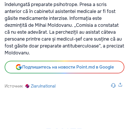
îndelungată preparate psihotrope. Presa a scris
anterior că în cabinetul asistentei medicale ar fi fost
găsite medicamente interzise. Informația este
dezmințită de Mihai Moldovanu. „Comisia a constatat
că nu este adevărat. La percheziții au asistat câteva
persoane printre care și medicul-șef care susține că au
fost găsite doar preparate antituberculoase”, a precizat
Moldovanu.
Подпишитесь на новости Point.md в Google
Источник
Ziarulnational