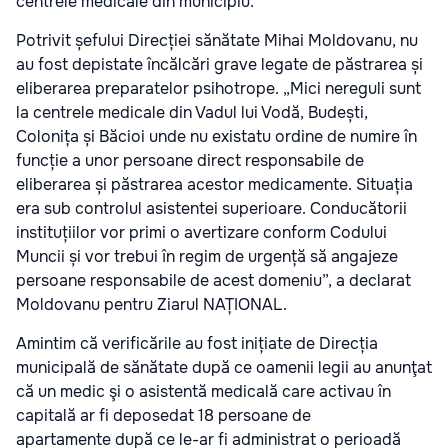
centrele medicale din municipiu.
Potrivit șefului Direcției sănătate Mihai Moldovanu, nu
au fost depistate încălcări grave legate de păstrarea și
eliberarea preparatelor psihotrope. „Mici nereguli sunt
la centrele medicale din Vadul lui Vodă, Budești,
Colonița și Băcioi unde nu existatu ordine de numire în
funcție a unor persoane direct responsabile de
eliberarea și păstrarea acestor medicamente. Situația
era sub controlul asistentei superioare. Conducătorii
instituțiilor vor primi o avertizare conform Codului
Muncii și vor trebui în regim de urgență să angajeze
persoane responsabile de acest domeniu”, a declarat
Moldovanu pentru Ziarul NAȚIONAL.
Amintim că verificările au fost inițiate de Direcția
municipală de sănătate după ce oamenii legii au anunţat
că un medic şi o asistentă medicală care activau în
capitală ar fi deposedat 18 persoane de
apartamente după ce le-ar fi administrat o perioadă