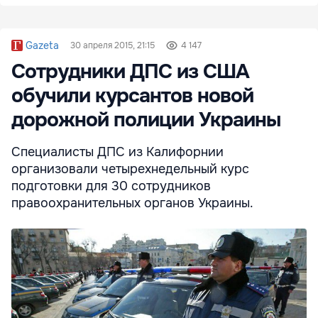
Gazeta
30 апреля 2015, 21:15
4 147
Сотрудники ДПС из США
обучили курсантов новой
дорожной полиции Украины
Специалисты ДПС из Калифорнии
организовали четырехнедельный курс
подготовки для 30 сотрудников
правоохранительных органов Украины.