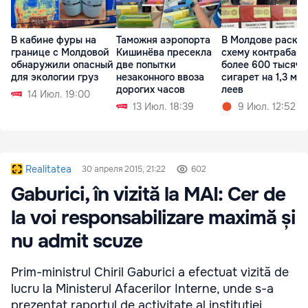
В кабине фуры на
Таможня аэропорта
В Молдове раскр
границе с Молдовой
Кишинёва пресекла
схему контрабан
обнаружили опасный
две попытки
более 600 тысяч
для экологии груз
незаконного ввоза
сигарет на 1,3 млн
дорогих часов
леев
14 Июл. 19:00
13 Июл. 18:39
9 Июл. 12:52
Realitatea
30 апреля 2015, 21:22
602
Gaburici, în vizită la MAI: Cer de
la voi responsabilizare maximă și
nu admit scuze
Prim-ministrul Chiril Gaburici a efectuat vizită de
lucru la Ministerul Afacerilor Interne, unde s-a
prezentat raportul de activitate al instituției