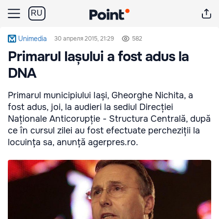
RU
Unimedia
30 апреля 2015, 21:29
582
Primarul Iașului a fost adus la
DNA
Primarul municipiului Iași, Gheorghe Nichita, a
fost adus, joi, la audieri la sediul Direcției
Naționale Anticorupție - Structura Centrală, după
ce în cursul zilei au fost efectuate percheziții la
locuința sa, anunță agerpres.ro.