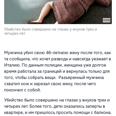
Убийство было совершено на глазах у внуков трех и
четырех лет.
Мужчина убил свою 46-летнюю жену после того, как
та сообщила, что хочет развода и навсегда уезжает в
Италию. По данным полиции, женщина уже долгое
время работала за границей и вернулась только для
того, чтобы собрать вещи. Разъяренный мужчина
схватил нож и зарезал свою жену, после чего
покончил с собой.
Убийство было совершено на глазах у внуков трех и
четырех лет. Более того, дети оказались заперты в
квартире, и им пришлось просить помощи с балкона.