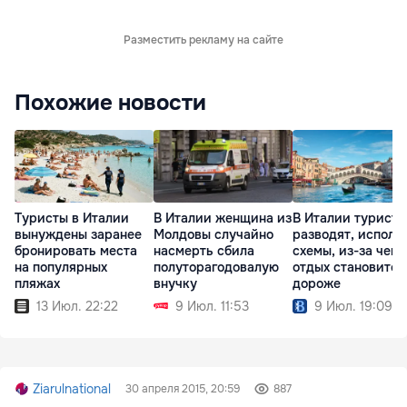
Разместить рекламу на сайте
Похожие новости
Туристы в Италии
В Италии женщина из
В Италии туристо
вынуждены заранее
Молдовы случайно
разводят, исполь
бронировать места
насмерть сбила
схемы, из-за чего
на популярных
полуторагодовалую
отдых становится
пляжах
внучку
дороже
13 Июл. 22:22
9 Июл. 11:53
9 Июл. 19:09
Ziarulnational
30 апреля 2015, 20:59
887