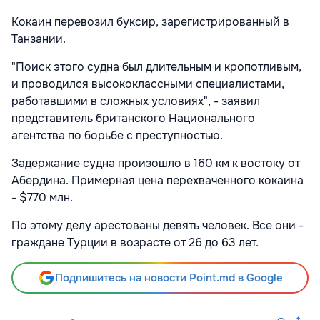
Кокаин перевозил буксир, зарегистрированный в
Танзании.
"Поиск этого судна был длительным и кропотливым,
и проводился высококлассными специалистами,
работавшими в сложных условиях", - заявил
представитель британского Национального
агентства по борьбе с преступностью.
Задержание судна произошло в 160 км к востоку от
Абердина. Примерная цена перехваченного кокаина
- $770 млн.
По этому делу арестованы девять человек. Все они -
граждане Турции в возрасте от 26 до 63 лет.
Подпишитесь на новости Point.md в Google