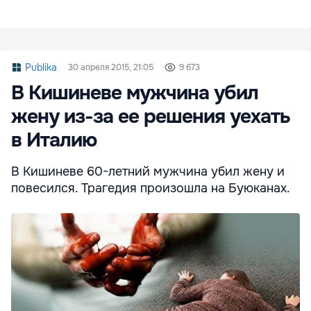
Publika
30 апреля 2015, 21:05
9 673
В Кишиневе мужчина убил
жену из-за ее решения уехать
в Италию
В Кишиневе 60-летний мужчина убил жену и
повесился. Трагедия произошла на Буюканах.