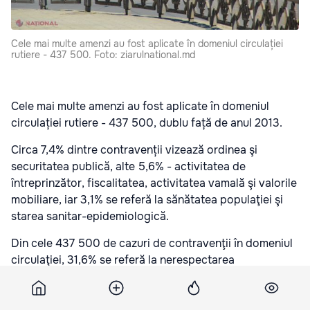
Cele mai multe amenzi au fost aplicate în domeniul circulației
rutiere - 437 500. Foto: ziarulnational.md
Cele mai multe amenzi au fost aplicate în domeniul
circulației rutiere - 437 500, dublu față de anul 2013.
Circa 7,4% dintre contravenții vizează ordinea şi
securitatea publică, alte 5,6% - activitatea de
întreprinzător, fiscalitatea, activitatea vamală şi valorile
mobiliare, iar 3,1% se referă la sănătatea populaţiei şi
starea sanitar-epidemiologică.
Din cele 437 500 de cazuri de contravenţii în domeniul
circulaţiei, 31,6% se referă la nerespectarea
indicatoarelor de semnalizare rutieră şi de acordare a
priorităţii de trecere. Alte încălcări țin de excesul de
viteză (28,2%), încălcarea regulilor de înmatriculare și