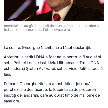
Anchetatorii au găsit în casă doar un laptop, un reportofon și
trei stick-uri de memorie. Foto: newspro.ro
La sosire, Gheorghe Nichita nu a făcut declarații.
Anterior, la sediul DNA a fost adus pentru a fi audiat și
șeful Poliției Locale Iași, Liviu Hliboceanu. Tot la DNA
este adus și Ștefan Avîrvarei, șef serviciu Poliția Locală
Iași.
Primarul Gheorghe Nichita a fost ridicat joi după
perchezițiile desfășurate la locuința sa de procurori
însoțiți de jandarmi, care au durat timp de mai bine de
șase ore.