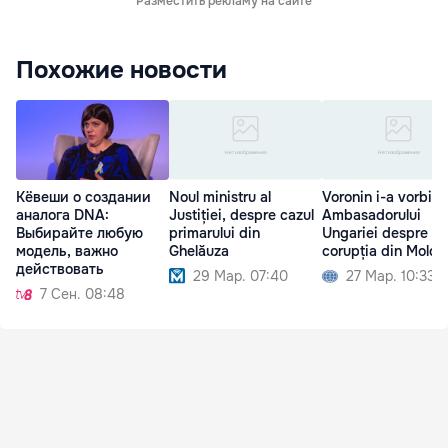
Разместить рекламу на сайте
Похожие новости
Кёвеши о создании
Noul ministru al
Voronin i-a vorbit
аналога DNA:
Justiției, despre cazul
Ambasadorului
Выбирайте любую
primarului din
Ungariei despre
модель, важно
Ghelăuza
corupția din Moldo
действовать
29 Мар. 07:40
27 Мар. 10:33
7 Сен. 08:48