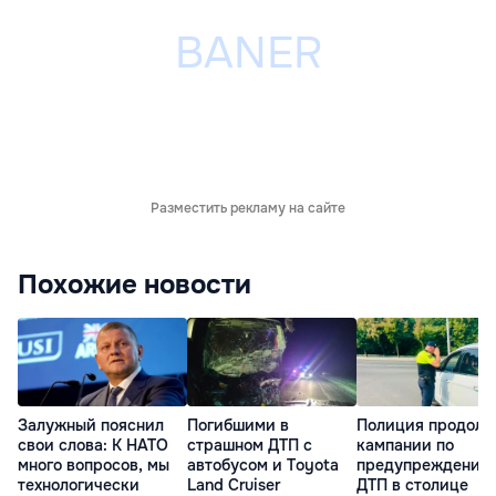
Разместить рекламу на сайте
Похожие новости
Залужный пояснил
Погибшими в
Полиция продолж
свои слова: К НАТО
страшном ДТП с
кампании по
много вопросов, мы
автобусом и Toyota
предупреждению
технологически
Land Cruiser
ДТП в столице