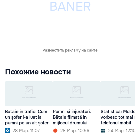
Разместить рекламу на сайте
Похожие новости
Bătaie în trafic: Cum
Pumni și înjurături.
Statistică: Moldove
un șofer l-a luat la
Bătaie filmată în
vorbesc tot mai mul
pumni pe un alt șofer
mijlocul drumului
telefonul mobil
28 Мар. 11:07
28 Мар. 10:56
24 Мар. 12:10