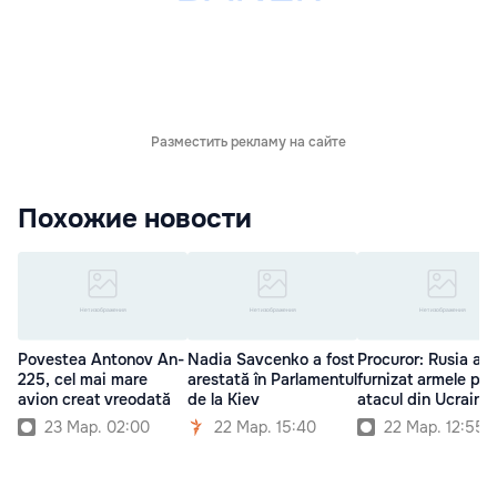
Разместить рекламу на сайте
Похожие новости
Povestea Antonov An-
Nadia Savcenko a fost
Procuror: Rusia a
225, cel mai mare
arestată în Parlamentul
furnizat armele pen
avion creat vreodată
de la Kiev
atacul din Ucraina
23 Мар. 02:00
22 Мар. 15:40
22 Мар. 12:55