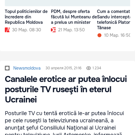
Topul politicienilor de
PDM, despre oferta
Cum a comentat
încredere din
făcută lui Munteanu de
Sandu interceptar
Republica Moldova
a prelua un minister
telefonică Platon-
Tănase
30 Мар. 08:30
21 Мар. 13:50
10 Мар. 16:50
Newsmoldova
30 апреля 2015, 21:16
1 234
Canalele erotice ar putea înlocui
posturile TV ruseşti în eterul
Ucrainei
Posturile TV cu tentă erotică le-ar putea înlocui
pe cele ruseşti la televiziunea ucraineană, a
anunţat şeful Consiliului Naţional al Ucrainei
pentru televiziune, Iurii Artemenko, informează