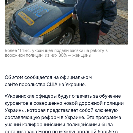
Более 11 тыс. украинцев подали заявки на работу в
дорожной полиции, из них 30% — женщины.
Об этом сообщается на официальном
сайте посольства США на Украине.
«Украинские офицеры будут отвечать за обучение
курсантов в совершенно новой дорожной полиции
Украины, которая представляет собой ключевую
составляющую реформ в Украине. Эта программа
учений калифорнийскими полицейскими была
организована Бюро по международной борьбе с