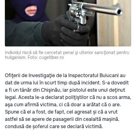
Individul riscă să fie cercetat penal şi ulterior sancţionat pentru
huliganism. Foto: cugetliber.ro
Ofiţerii de Investigaţie de la Inspectoratul Buiucani au
dat de urma lui în scurt timp după incident. S-a dovedit
a fi un tânăr din Chişinău, iar pistolul este unul deţinut
legal. Acesta le-a declarat poliţiştilor că nu a scos arma,
aşa cum afirmă victima, ci că doar a arătat că o are.
Spune că el a fost, de fapt, cel agresat și că a vrut
astfel să se apere de pasagerii din cealaltă mașină,
condusă de șoferul care se declară victimă.