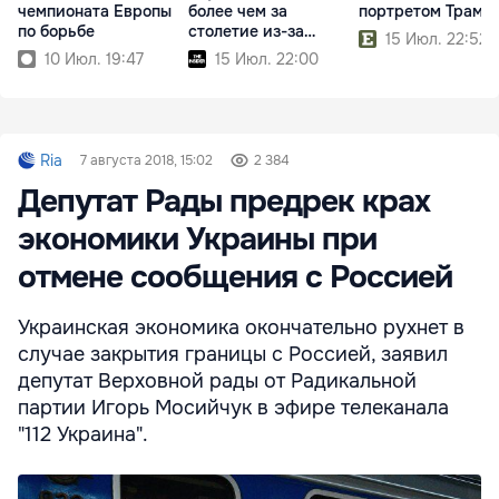
чемпионата Европы
более чем за
портретом Трамп
по борьбе
столетие из-за
15 Июл. 22:52
реформ Трампа
10 Июл. 19:47
15 Июл. 22:00
Ria
7 августа 2018, 15:02
2 384
Депутат Рады предрек крах
экономики Украины при
отмене сообщения с Россией
Украинская экономика окончательно рухнет в
случае закрытия границы с Россией, заявил
депутат Верховной рады от Радикальной
партии Игорь Мосийчук в эфире телеканала
"112 Украина".