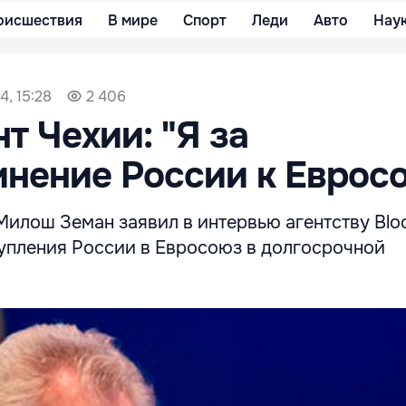
оисшествия
В мире
Спорт
Леди
Авто
Нау
4, 15:28
2 406
т Чехии: "Я за
нение России к Еврос
Милош Земан заявил в интервью агентству Blo
упления России в Евросоюз в долгосрочной