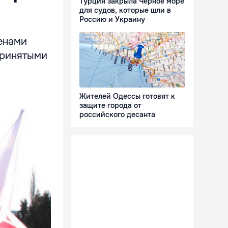
Турция закрыла Черное море
для судов, которые шли в
Россию и Украину
енами
принятыми
Жителей Одессы готовят к
защите города от
российского десанта