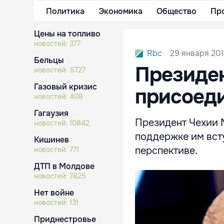
Политика
Экономика
Общество
Пр
Цены на топливо
новостей:
377
29 января 201
Rbc
Бельцы
Президен
новостей:
5727
Газовый кризис
присоеди
новостей:
408
Гагаузия
Президент Чехии 
новостей:
10842
поддержке им вст
Кишинев
перспективе.
новостей:
771
ДТП в Молдове
новостей:
7825
Нет войне
новостей:
131
Приднестровье