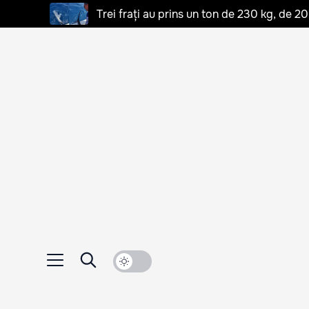
Trei frați au prins un ton de 230 kg, de 