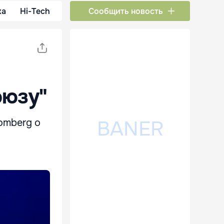
ка
Hi-Tech
Сообщить новость
оюзу"
omberg о