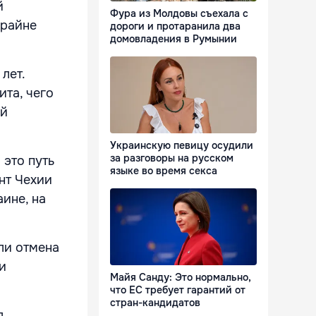
й
Фура из Молдовы съехала с
крайне
дороги и протаранила два
домовладения в Румынии
лет.
та, чего
ий
Украинскую певицу осудили
за разговоры на русском
 это путь
языке во время секса
нт Чехии
ине, на
ли отмена
и
Майя Санду: Это нормально,
что ЕС требует гарантий от
стран-кандидатов
л