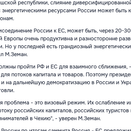
ешской республики, слияние диверсифицированно
 энергетическими ресурсами России может быть 
онам.
соединение России к ЕС, может быть, через 20-30 
 Европы очень продуктивна и разносторонне разви
и. Но у последней есть грандиозный энергетическ
ил М.Земан.
должны пройти РФ и ЕС для взаимного сближения, -
 для потоков капитала и товаров. Поэтому президе
у и на дальнейшую демократизацию в России и Укра
говли.
ая проблема - это визовый режим. Их ослабление и
отоку российских капиталов, российских туристов 
нимателей в Чехию", - уверен М.Земан.
 России по итогам саммита Россия - ЕС предложи