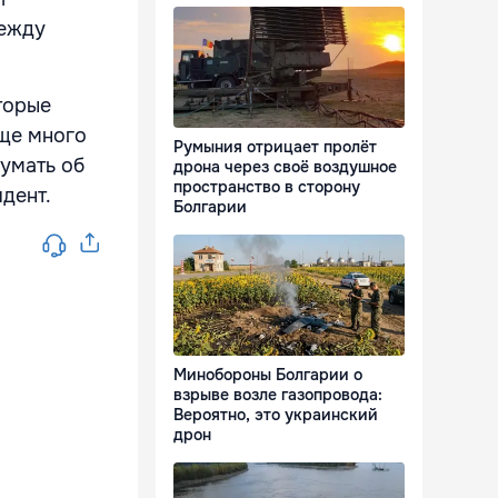
между
торые
еще много
Румыния отрицает пролёт
думать об
дрона через своё воздушное
пространство в сторону
дент.
Болгарии
Минобороны Болгарии о
взрыве возле газопровода:
Вероятно, это украинский
дрон