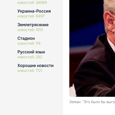
новостей:
34989
Украина-Россия
новостей:
8497
Землетрясение
новостей:
1010
Стадион
новостей:
119
Русский язык
новостей:
292
Хорошие новости
новостей:
1721
Земан: "Это было бы выгод