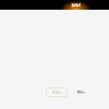
⌵
RU
Войти