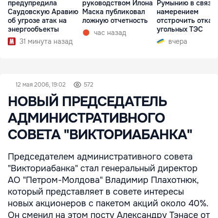
предупредила
руководством Илона
Румынию в связи 
Саудовскую Аравию
Маска публиковал
намерением
об угрозе атак на
ложную отчетность
отстрочить отказ 
энергообъекты
угольных ТЭС
час назад
31 минута назад
вчера
12 мая 2006, 19:02
572
НОВЫЙ ПРЕДСЕДАТЕЛЬ
АДМИНИСТРАТИВНОГО
СОВЕТА "ВИКТОРИАБАНКА"
Председателем административного совета
"Викториабанка" стал генеральный директор
АО "Петром-Молдова" Владимир Плахотнюк,
который представляет в совете интересы
новых акционеров с пакетом акций около 40%.
Он сменил на этом посту Александру Тэнасе от