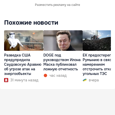
Разместить рекламу на сайте
Похожие новости
Разведка США
DOGE под
ЕК предостерегла
предупредила
руководством Илона
Румынию в связи 
Саудовскую Аравию
Маска публиковал
намерением
об угрозе атак на
ложную отчетность
отстрочить отказ 
энергообъекты
угольных ТЭС
час назад
31 минута назад
вчера