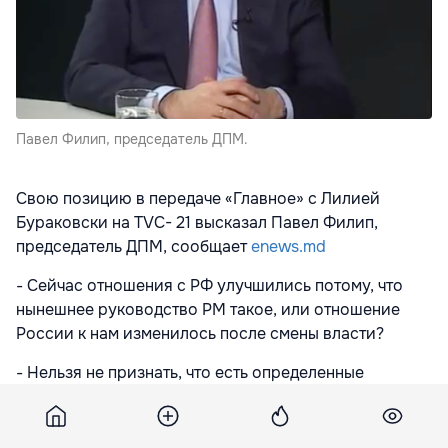
Павел Филип, председатель ДПМ.
Свою позицию в передаче «Главное» с Лилией
Бураковски на TVC- 21 высказал Павел Филип,
председатель ДПМ, сообщает
enews.md
- Сейчас отношения с РФ улучшились потому, что
нынешнее руководство РМ такое, или отношение
России к нам изменилось после смены власти?
- Нельзя не признать, что есть определенные
взаимоотношения между Партией социалистов и ее
лидером и хорошими отношениями с Москвой.
Самое важное, чтобы народ выиграл. Если