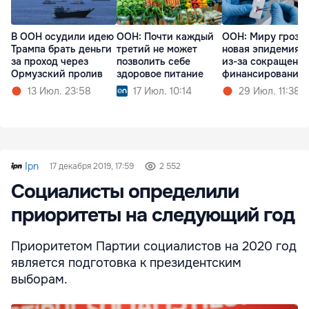
В ООН осудили идею
ООН: Почти каждый
ООН: Миру грози
Трампа брать деньги
третий не может
новая эпидемия 
за проход через
позволить себе
из-за сокращени
Ормузский пролив
здоровое питание
финансирования
13 Июл. 23:58
17 Июл. 10:14
29 Июл. 11:38
Ipn
17 декабря 2019, 17:59
2 552
Социалисты определили
приоритеты на следующий год
Приоритетом Партии социалистов на 2020 год
является подготовка к президентским
выборам.