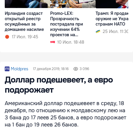
Ирландия создаст
Promo-LEX:
Трамп: Я продаю
открытый реестр
Прозрачность
оружие не Украин
осуждённых за
пострадала при
странам НАТО
домашнее насилие
изучении 64%
25 Июл. 11:30
проектов на
17 Июл. 19:45
заседании
10 Июл. 18:48
парламента
Moldpres
17 декабря 2019, 18:16
3 096
Доллар подешевеет, а евро
подорожает
Американский доллар подешевеет в среду, 18
декабря, по отношению к молдавскому лею на
3 бана до 17 леев 25 банов, а евро подорожает
на 1 бан до 19 леев 26 банов.