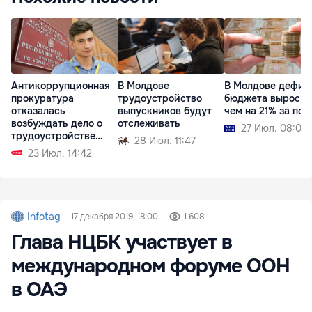
Антикоррупционная
В Молдове
В Молдове дефиц
прокуратура
трудоустройство
бюджета вырос б
отказалась
выпускников будут
чем на 21% за пол
возбуждать дело о
отслеживать
27 Июл. 08:03
трудоустройстве
28 Июл. 11:47
Згери
23 Июл. 14:42
Infotag
17 декабря 2019, 18:00
1 608
Глава НЦБК участвует в
международном форуме ООН
в ОАЭ