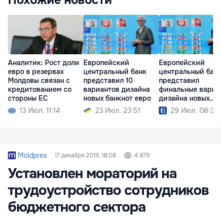
Похожие новости
Аналитик: Рост доли
Европейский
Европейский
евро в резервах
центральный банк
центральный бан
Молдовы связан с
представил 10
представил
кредитованием со
вариантов дизайна
финальные вариа
стороны ЕС
новых банкнот евро
дизайна новых
банкнот евро
13 Июл. 11:14
23 Июл. 23:51
29 Июл. 08:39
Moldpres
17 декабря 2019, 18:08
4 679
Установлен мораторий на
трудоустройство сотрудников
бюджетного сектора