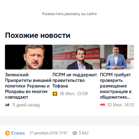
Разместить рекламу на сайте
Похожие новости
Зеленский:
ПСРМ не поддержит
ПСРМ требует
Приоритеты внешней
правительство
проверить
политики Украины и
Тофана
размещение
Молдовы во многом
иностранцев в
16 Июл. 13:09
совпадают
общежитиях
Аграрного
5 дней назад
10 Июл. 14:55
университета
Enews
17 декабря 2019, 17:57
5 842