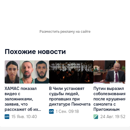
Разместить рекламу на сайте
Похожие новости
ХАМАС показал
В Чили установят
Путин выразил
видео с
судьбы людей,
соболезнования
заложниками,
пропавших при
после крушения
заявив, что
диктатуре Пиночета
самолета с
расскажет об их
Пригожиным
1 Сен. 09:18
судьбе
15 Янв. 10:40
24 Авг. 19:52