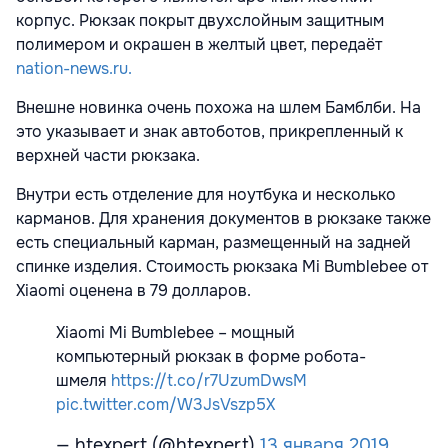
корпус. Рюкзак покрыт двухслойным защитным
полимером и окрашен в желтый цвет, передаёт
nation-news.ru.
Внешне новинка очень похожа на шлем Бамблби. На
это указывает и знак автоботов, прикрепленный к
верхней части рюкзака.
Внутри есть отделение для ноутбука и несколько
карманов. Для хранения документов в рюкзаке также
есть специальный карман, размещенный на задней
спинке изделия. Стоимость рюкзака Mi Bumblebee от
Xiaomi оценена в 79 долларов.
Xiaomi Mi Bumblebee – мощный
компьютерный рюкзак в форме робота-
шмеля
https://t.co/r7UzumDwsM
pic.twitter.com/W3JsVszp5X
— htexpert (@htexpert)
13 января 2019