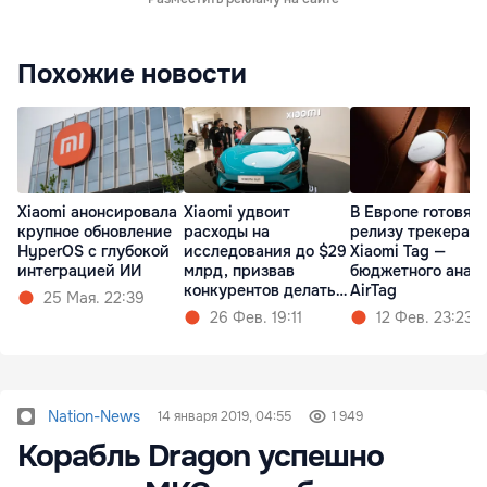
Похожие новости
Xiaomi анонсировала
Xiaomi удвоит
В Европе готовятс
крупное обновление
расходы на
релизу трекера
HyperOS с глубокой
исследования до $29
Xiaomi Tag —
интеграцией ИИ
млрд, призвав
бюджетного анал
конкурентов делать
AirTag
25 Мая. 22:39
так же
26 Фев. 19:11
12 Фев. 23:23
Nation-News
14 января 2019, 04:55
1 949
Корабль Dragon успешно