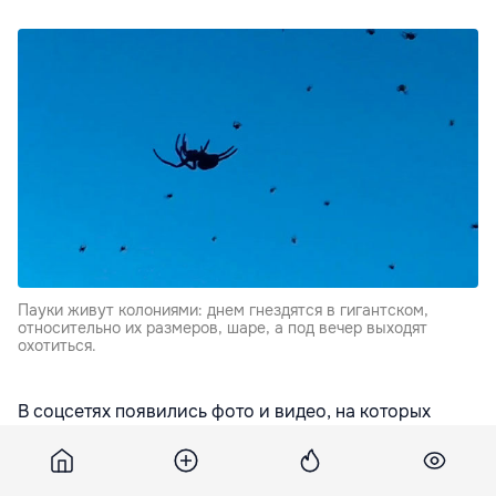
Пауки живут колониями: днем гнездятся в гигантском,
относительно их размеров, шаре, а под вечер выходят
охотиться.
В соцсетях появились фото и видео, на которых
видны скопления пауков, которые передвигаются
как бы по воздуху. Наибольшую популярность
набрал ролик Жоао Педро Мартинелли Фонсеки,