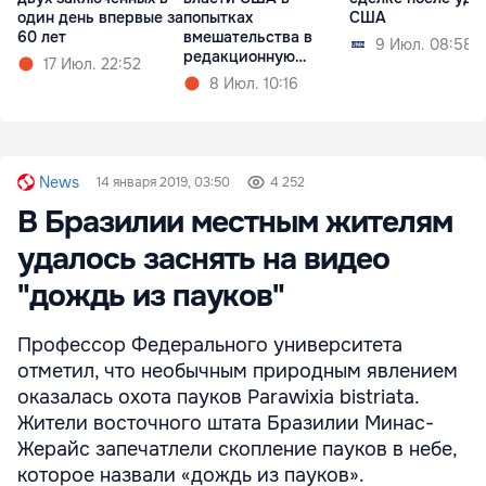
один день впервые за
попытках
США
60 лет
вмешательства в
9 Июл. 08:58
редакционную
17 Июл. 22:52
политику
8 Июл. 10:16
News
14 января 2019, 03:50
4 252
В Бразилии местным жителям
удалось заснять на видео
"дождь из пауков"
Профессор Федерального университета
отметил, что необычным природным явлением
оказалась охота пауков Parawixia bistriata.
Жители восточного штата Бразилии Минас-
Жерайс запечатлели скопление пауков в небе,
которое назвали «дождь из пауков».