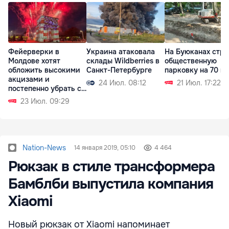
Фейерверки в
Украина атаковала
На Буюканах стро
Молдове хотят
склады Wildberries в
общественную
обложить высокими
Санкт-Петербурге
парковку на 70 м
акцизами и
24 Июл. 08:12
21 Июл. 17:22
постепенно убрать с
рынка
23 Июл. 09:29
Nation-News
14 января 2019, 05:10
4 464
Рюкзак в стиле трансформера
Бамблби выпустила компания
Xiaomi
Новый рюкзак от Xiaomi напоминает