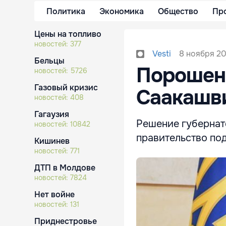
Политика
Экономика
Общество
Пр
Цены на топливо
новостей:
377
8 ноября 20
Vesti
Бельцы
Порошенк
новостей:
5726
Газовый кризис
Саакашв
новостей:
408
Гагаузия
Решение губернат
новостей:
10842
правительство по
Кишинев
новостей:
771
ДТП в Молдове
новостей:
7824
Нет войне
новостей:
131
Приднестровье