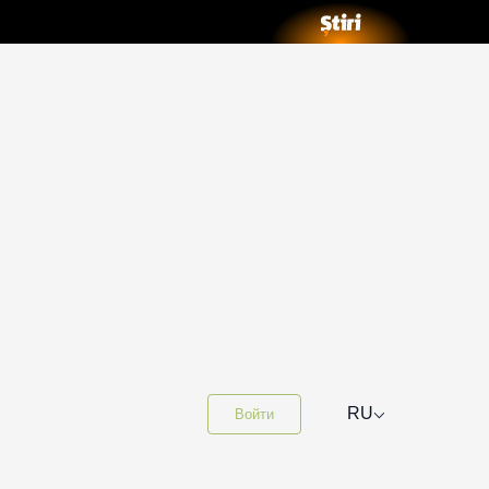
⌵
RU
Войти