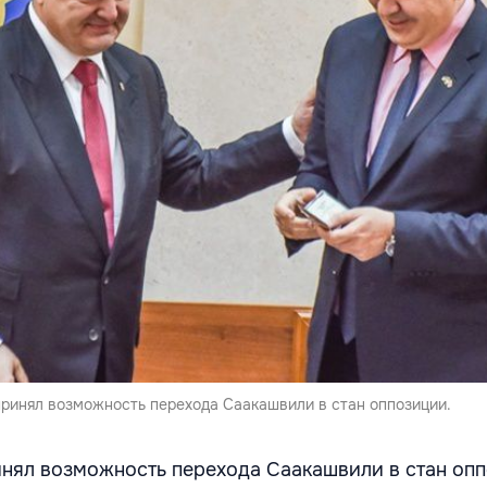
ринял возможность перехода Саакашвили в стан оппозиции.
нял возможность перехода Саакашвили в стан опп