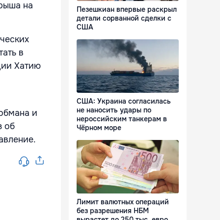
рыша на
Пезешкиан впервые раскрыл
детали сорванной сделки с
США
ических
тать в
ции Хатию
США: Украина согласилась
не наносить удары по
 обмана и
нероссийским танкерам в
з об
Чёрном море
авление.
Лимит валютных операций
без разрешения НБМ
вырастет до 250 тыс. евро