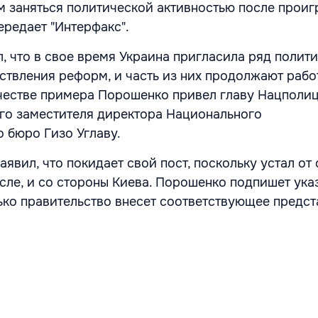
м заняться политической активностью после проиг
ередает "Интерфакс".
, что в свое время Украина пригласила ряд полит
ствления реформ, и часть из них продолжают рабо
ачестве примера Порошенко привел главу Нацполи
го заместителя директора Национального
 бюро Гизо Углаву.
явил, что покидает свой пост, поскольку устал от
исле, и со стороны Киева. Порошенко подпишет ука
лько правительство внесет соответствующее предст