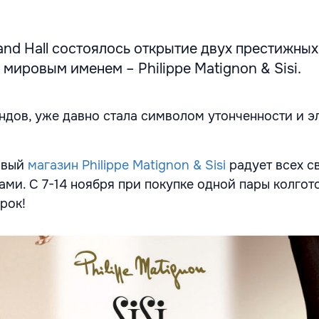
and Hall состоялось открытие двух престижны
 мировым именем – Philippe Matignon & Sisi.
ндов, уже давно стала символом утонченности и э
новый
магазин Philippe Matignon & Sisi
радует всех с
ми. С 7-14 ноября при покупке одной пары колгот
рок!