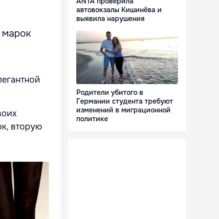
ANTA проверила
автовокзалы Кишинёва и
выявила нарушения
х марок
легантной
Родители убитого в
Германии студента требуют
изменений в миграционной
воих
политике
ок, вторую