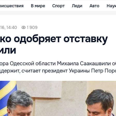
оисшествия
В мире
Спорт
Леди
Авто
Нау
16, 14:40
1 909
о одобряет отставку
или
ора Одесской области Михаила Саакашвили о
ддержит, считает президент Украины Петр Пор