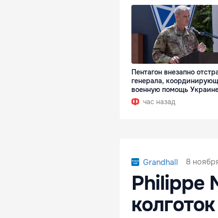
Пентагон внезапно отстр
генерала, координирующ
военную помощь Украин
час назад
8 ноября
Grandhall
Philippe 
колготок