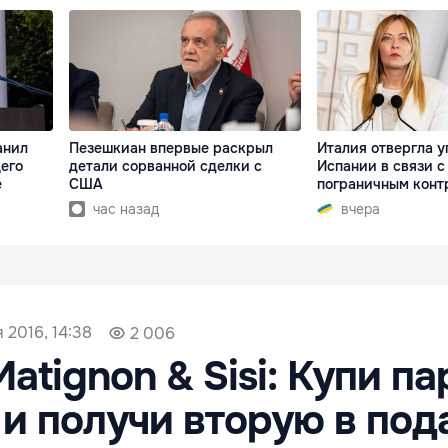
анил
Пезешкиан впервые раскрыл
Италия отвергла у
его
детали сорванной сделки с
Испании в связи с
е
США
пограничным конт
час назад
вчера
 2016, 14:38
2 006
Matignon & Sisi: Купи па
 и получи вторую в под