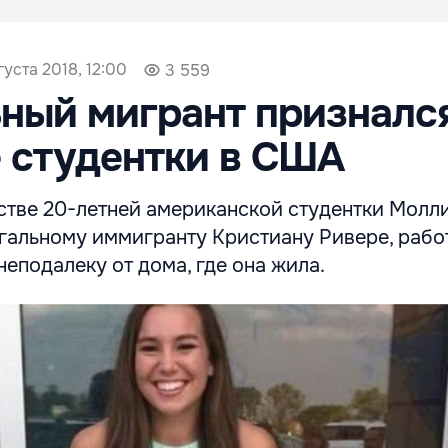
густа 2018, 12:00
3 559
ный мигрант признался
 студентки в США
стве 20-летней американской студентки Молл
гальному иммигранту Кристиану Ривере, раб
неподалеку от дома, где она жила.