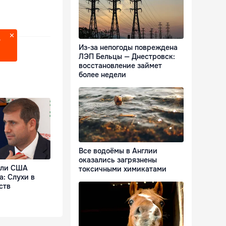
?
Из-за непогоды повреждена
ЛЭП Бельцы — Днестровск:
восстановление займет
более недели
Все водоёмы в Англии
оказались загрязнены
ели США
токсичными химикатами
: Слухи в
ств