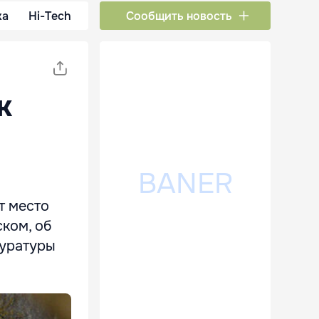
ка
Hi-Tech
Сообщить новость
к
т место
ком, об
куратуры