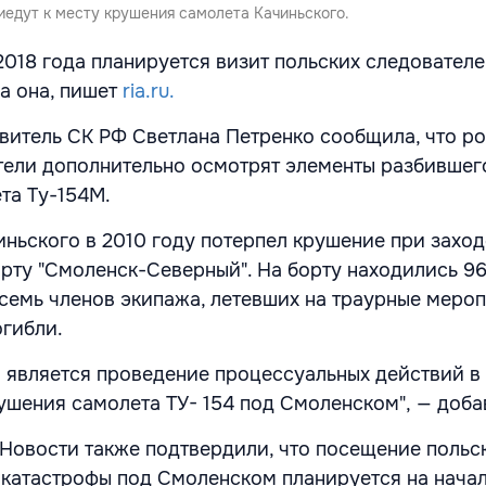
иедут к месту крушения самолета Качиньского.
2018 года планируется визит польских следователе
ла она, пишет
ria.ru.
витель СК РФ Светлана Петренко сообщила, что р
тели дополнительно осмотрят элементы разбившег
та Ту-154М.
иньского в 2010 году потерпел крушение при заход
орту "Смоленск-Северный". На борту находились 96
семь членов экипажа, летевших на траурные меро
огибли.
а является проведение процессуальных действий в
ушения самолета ТУ- 154 под Смоленском", — доба
Новости также подтвердили, что посещение польс
катастрофы под Смоленском планируется на нача