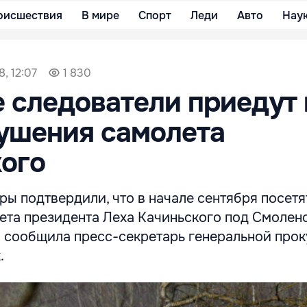
оисшествия
В мире
Спорт
Леди
Авто
Нау
8, 12:07
1 830
 следователи приедут 
ушения самолета
ого
ы подтвердили, что в начале сентября посетя
ета президента Леха Качиньского под Смоленс
 сообщила пресс-секретарь генеральной про
.