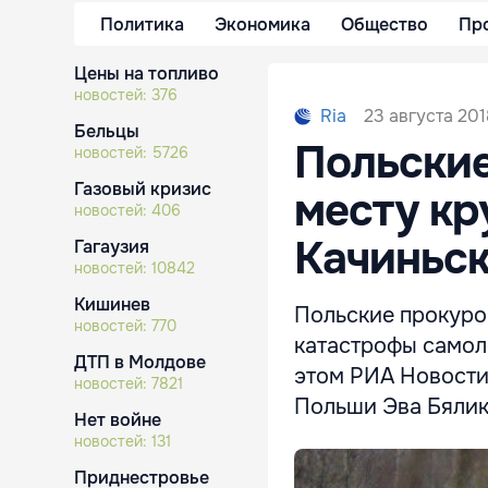
Политика
Экономика
Общество
Пр
Цены на топливо
новостей:
376
23 августа 201
Ria
Бельцы
Польские
новостей:
5726
Газовый кризис
месту кр
новостей:
406
Качиньск
Гагаузия
новостей:
10842
Кишинев
Польские прокурор
новостей:
770
катастрофы самол
ДТП в Молдове
этом РИА Новости
новостей:
7821
Польши Эва Бялик
Нет войне
новостей:
131
Приднестровье