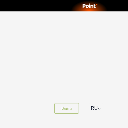
⌵
RU
Войти