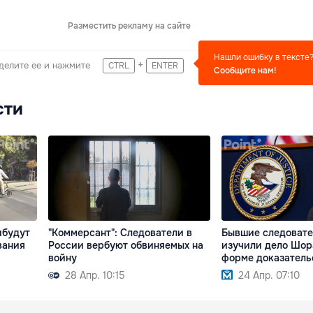
Разместить рекламу на сайте
Нашли ошибку в тексте
+
делите ее и нажмите
CTRL
ENTER
Сообщите нам!
сти
ибудут
"Коммерсант": Следователи в
Бывшие следоват
вания
России вербуют обвиняемых на
изучили дело Шора
войну
форме доказатель
28 Апр. 10:15
24 Апр. 07:10