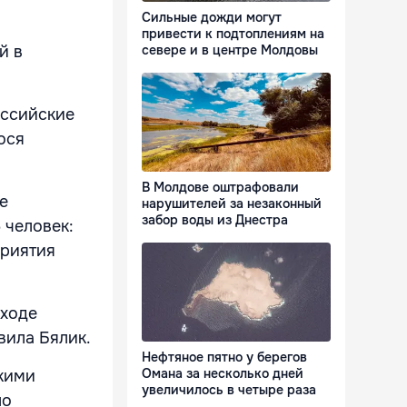
Сильные дожди могут
привести к подтоплениям на
севере и в центре Молдовы
й в
оссийские
ося
В Молдове оштрафовали
е
нарушителей за незаконный
забор воды из Днестра
 человек:
приятия
 ходе
вила Бялик.
Нефтяное пятно у берегов
Омана за несколько дней
кими
увеличилось в четыре раза
ло