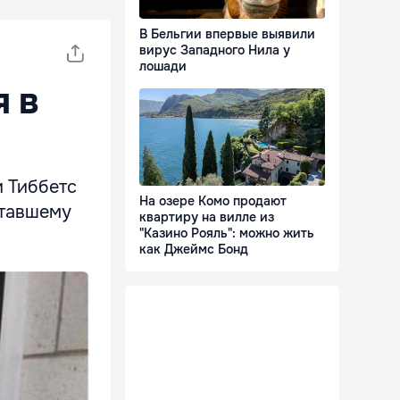
В Бельгии впервые выявили
вирус Западного Нила у
лошади
 в
и Тиббетс
На озере Комо продают
отавшему
квартиру на вилле из
"Казино Рояль": можно жить
как Джеймс Бонд