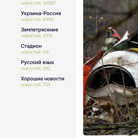
новостей:
34987
Украина-Россия
новостей:
8490
Землетрясение
новостей:
1009
Стадион
новостей:
119
Русский язык
новостей:
292
Хорошие новости
новостей:
1721