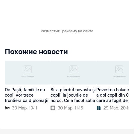
Разместить рекламу на сайте
Похожие новости
De Paști, familiile cu
Și-a pierdut nevasta și
Povestea halucina
copii vor trece
copiii la jocurile de
a doi copii din Căl
frontiera ca diplomații
noroc. Ce a făcut soția
care au fugit de a
30 Мар. 13:11
30 Мар. 11:16
29 Мар. 20:10