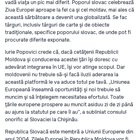
vadă viaţa un pic mai diferit. Poporul slovac celebrează
Ziua Europei aproape la fel ca şi cel moldav, mai ales că
această sărbătoare a devenit una globalizată. Se fac
târguri, inclusiv târguri de carte şi de obiecte
tradiţionale, specifice poporului slovac, de unde pot fi
procurate diferite exponate.
Iurie Popovici crede că, dacă cetăţenii Republicii
Moldova şi conducerea acestei ţări îşi doresc cu
adevărat integrarea în UE, îşi vor atinge scopul. Dar
moldovenii nu trebuie să-şi facă iluzii aderarea la
această platformă le va aduce totul pe tavă. „Uniunea
Europeană înseamnă oportunităţi şi noi trebuie să
muncim şi să înţelegem necesitatea efortului. Toate
ţările europene prospere au muncit asiduu zi de zi până
au ajuns la statutul pe care îl au”, a subliniat consulul
onorific al Slovaciei la Chişinău.
Republica Slovacă este membră a Uniunii Europene din
anul 2004. Zilele Europei în Republica Moldova vor fi