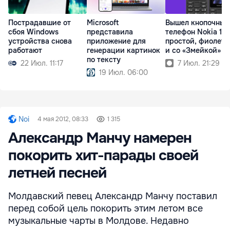
Пострадавшие от
Microsoft
Вышел кнопочный
сбоя Windows
представила
телефон Nokia 10
устройства снова
приложение для
простой, фиолет
работают
генерации картинок
и со «Змейкой»
по тексту
22 Июл. 11:17
7 Июл. 21:29
19 Июл. 06:00
Noi
4 мая 2012, 08:33
1 315
Александр Манчу намерен
покорить хит-парады своей
летней песней
Молдавский певец Александр Манчу поставил
перед собой цель покорить этим летом все
музыкальные чарты в Молдове. Недавно