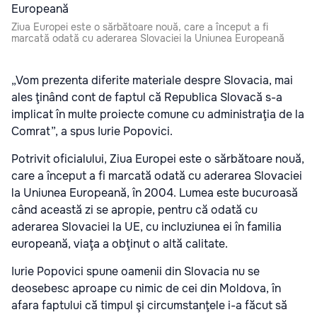
Ziua Europei este o sărbătoare nouă, care a început a fi
marcată odată cu aderarea Slovaciei la Uniunea Europeană
„Vom prezenta diferite materiale despre Slovacia, mai
ales ţinând cont de faptul că Republica Slovacă s-a
implicat în multe proiecte comune cu administraţia de la
Comrat”, a spus Iurie Popovici.
Potrivit oficialului, Ziua Europei este o sărbătoare nouă,
care a început a fi marcată odată cu aderarea Slovaciei
la Uniunea Europeană, în 2004. Lumea este bucuroasă
când această zi se apropie, pentru că odată cu
aderarea Slovaciei la UE, cu incluziunea ei în familia
europeană, viaţa a obţinut o altă calitate.
Iurie Popovici spune oamenii din Slovacia nu se
deosebesc aproape cu nimic de cei din Moldova, în
afara faptului că timpul şi circumstanţele i-a făcut să