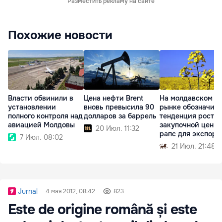
Разместить рекламу на сайте
Похожие новости
Власти обвинили в
Цена нефти Brent
На молдавском
установлении
вновь превысила 90
рынке обозначил
полного контроля над
долларов за баррель
тенденция роста
авиацией Молдовы
закупочной цены 
20 Июл. 11:32
рапс для экспорт
7 Июл. 08:02
21 Июл. 21:48
Jurnal
4 мая 2012, 08:42
823
Este de origine română și este