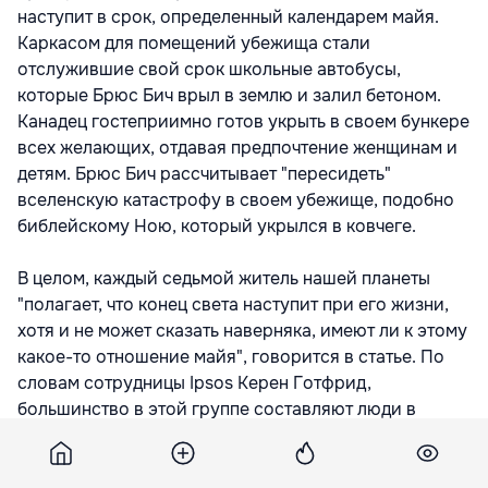
наступит в срок, определенный календарем майя.
Каркасом для помещений убежища стали
отслужившие свой срок школьные автобусы,
которые Брюс Бич врыл в землю и залил бетоном.
Канадец гостеприимно готов укрыть в своем бункере
всех желающих, отдавая предпочтение женщинам и
детям. Брюс Бич рассчитывает "пересидеть"
вселенскую катастрофу в своем убежище, подобно
библейскому Ною, который укрылся в ковчеге.
В целом, каждый седьмой житель нашей планеты
"полагает, что конец света наступит при его жизни,
хотя и не может сказать наверняка, имеют ли к этому
какое-то отношение майя", говорится в статье. По
словам сотрудницы Ipsos Керен Готфрид,
большинство в этой группе составляют люди в
возрасте до 35 лет с невысоким уровнем
образования и доходом, пишет InoPressa.