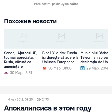
Разместить рекламу на сайте
Похожие новости
Sondaj: Ajutorul UE,
Binali Yildirim: Turcia
Municipiul Bârlad ș
tot mai apreciata.
îşi doreşte să adere la
Teleorman au semn
Rusia, văzută ca
Uniunea Europeană
declarația de Unire
ameninţare
30 Мар. 01:00
29 Мар. 20:40
30 Мар. 13:51
4 мая 2012, 08:29
2 173
Апокалипсиса в этом году