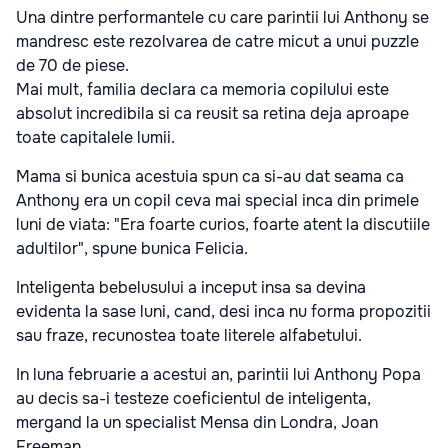
Una dintre performantele cu care parintii lui Anthony se
mandresc este rezolvarea de catre micut a unui puzzle
de 70 de piese.
Mai mult, familia declara ca memoria copilului este
absolut incredibila si ca reusit sa retina deja aproape
toate capitalele lumii.
Mama si bunica acestuia spun ca si-au dat seama ca
Anthony era un copil ceva mai special inca din primele
luni de viata: "Era foarte curios, foarte atent la discutiile
adultilor", spune bunica Felicia.
Inteligenta bebelusului a inceput insa sa devina
evidenta la sase luni, cand, desi inca nu forma propozitii
sau fraze, recunostea toate literele alfabetului.
In luna februarie a acestui an, parintii lui Anthony Popa
au decis sa-i testeze coeficientul de inteligenta,
mergand la un specialist Mensa din Londra, Joan
Freeman.