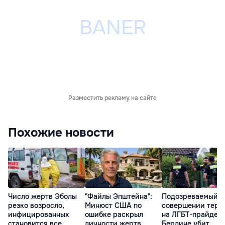
Разместить рекламу на сайте
Похожие новости
Число жертв Эболы
"Файлы Эпштейна":
Подозреваемый в
резко возросло,
Минюст США по
совершении тера
инфицированных
ошибке раскрыл
на ЛГБТ-прайде в
становится все
личности жертв
Берлине убит