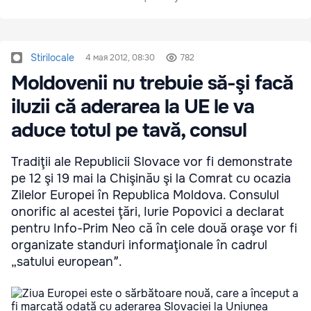
Stirilocale
4 мая 2012, 08:30
782
Moldovenii nu trebuie să-şi facă
iluzii că aderarea la UE le va
aduce totul pe tavă, consul
Tradiţii ale Republicii Slovace vor fi demonstrate
pe 12 şi 19 mai la Chişinău şi la Comrat cu ocazia
Zilelor Europei în Republica Moldova. Consulul
onorific al acestei ţări, Iurie Popovici a declarat
pentru Info-Prim Neo că în cele două oraşe vor fi
organizate standuri informaţionale în cadrul
„satului europeanˮ.