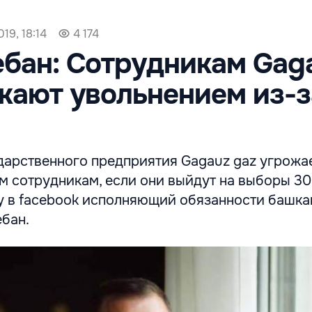
19, 18:14
4 174
бан: Сотрудникам Gag
жают увольнением из-з
дарственного предприятия Gagauz gaz угрожа
 сотрудникам, если они выйдут на выборы 30 
у в facebook исполняющий обязанности башка
ебан.