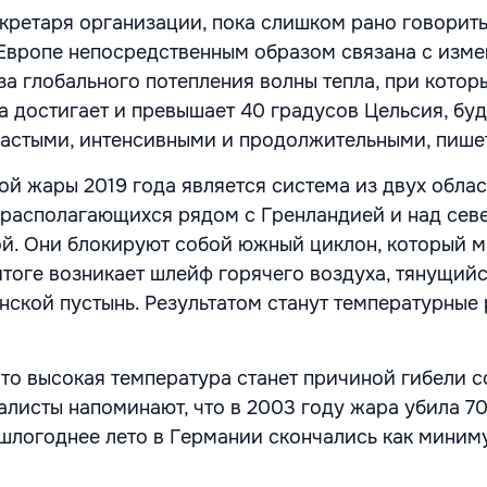
кретаря организации, пока слишком рано говорить 
Европе непосредственным образом связана с изм
за глобального потепления волны тепла, при котор
а достигает и превышает 40 градусов Цельсия, буд
частыми, интенсивными и продолжительными, пише
й жары 2019 года является система из двух обла
 располагающихся рядом с Гренландией и над сев
й. Они блокируют собой южный циклон, который м
итоге возникает шлейф горячего воздуха, тянущийс
нской пустынь. Результатом станут температурные
что высокая температура станет причиной гибели с
алисты напоминают, что в 2003 году жара убила 70
ошлогоднее лето в Германии скончались как миним