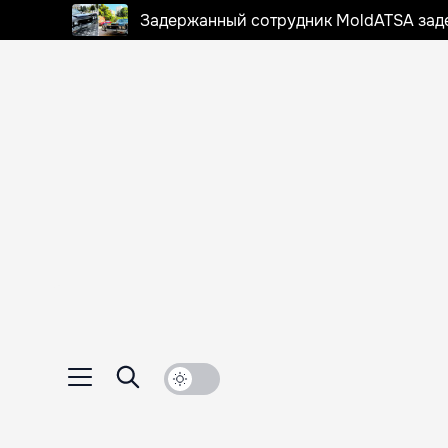
Задержанный сотрудник MoldATSA задек