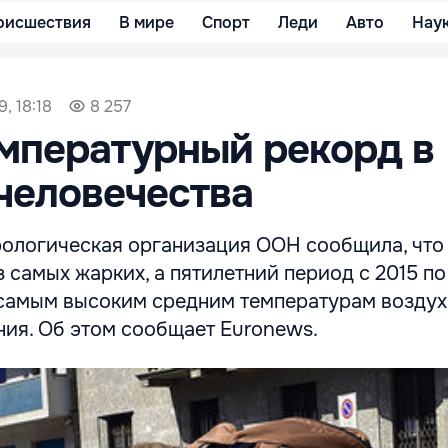
оисшествия
В мире
Спорт
Леди
Авто
Нау
, 18:18
8 257
мпературный рекорд в
человечества
ологическая организация ООН сообщила, что 
 самых жарких, а пятилетний период с 2015 по
 самым высоким средним температурам воздух
ия. Об этом сообщает Euronews.