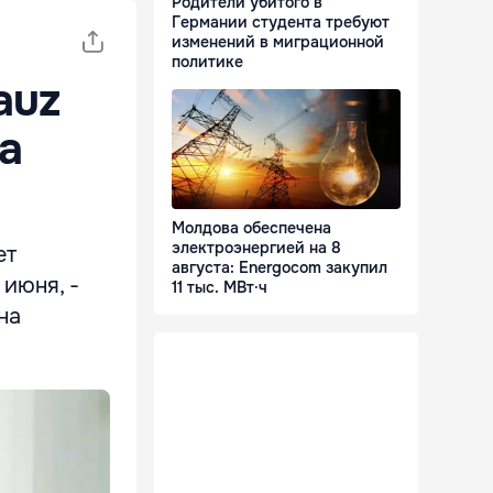
Родители убитого в
Германии студента требуют
изменений в миграционной
политике
auz
а
Молдова обеспечена
электроэнергией на 8
ет
августа: Energocom закупил
июня, -
11 тыс. МВт·ч
на