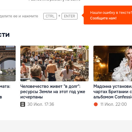
Нашли ошибку в тексте
+
делите ее и нажмите
CTRL
ENTER
Сообщите нам!
сти
мата:
Человечество живет "в долг":
Мадонна установи
ресурсы Земли на этот год уже
чартах Британии 
в
исчерпаны
альбомом Confessio
30 Июл. 17:36
11 Июл. 22:00