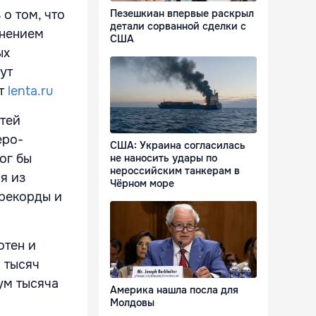
о том, что
Пезешкиан впервые раскрыл
детали сорванной сделки с
енением
США
ых
ут
т
lenta.ru
стей
еро-
США: Украина согласилась
ог бы
не наносить удары по
нероссийским танкерам в
я из
Чёрном море
 рекорды и
отен и
 тысяч
ум тысяча
Америка нашла посла для
Молдовы