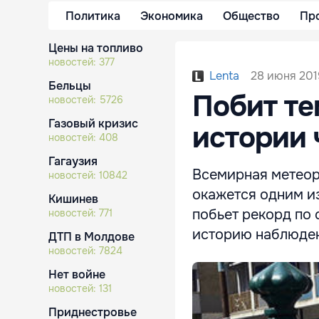
Политика
Экономика
Общество
Пр
Цены на топливо
новостей:
377
28 июня 2019
Lenta
Бельцы
Побит те
новостей:
5726
Газовый кризис
истории 
новостей:
408
Гагаузия
Всемирная метеор
новостей:
10842
окажется одним из
Кишинев
побьет рекорд по
новостей:
771
историю наблюден
ДТП в Молдове
новостей:
7824
Нет войне
новостей:
131
Приднестровье