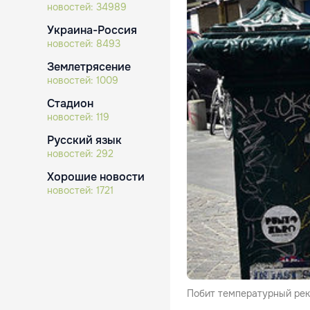
новостей:
34989
Украина-Россия
новостей:
8493
Землетрясение
новостей:
1009
Стадион
новостей:
119
Русский язык
новостей:
292
Хорошие новости
новостей:
1721
Побит температурный рек