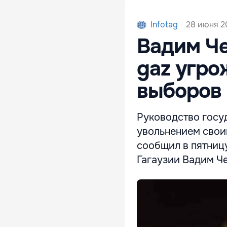
28 июня 20
Infotag
Вадим Че
gaz угро
выборов
Руководство госу
увольнением своим
сообщил в пятниц
Гагаузии Вадим Ч