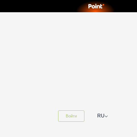
⌵
RU
Войти