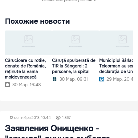
Похожие новости
Cărucioare cu rotile,
Căruță spulberată de
Municipiul Bârlad ș
donate de România,
TIR la Sângerei: 2
Teleorman au semn
reținute la vama
persoane, la spital
declarația de Unire
moldovenească
30 Мар. 09:31
29 Мар. 20:40
30 Мар. 16:48
12 сентября 2013, 10:44
1 867
Заявления Онищенко -