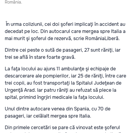
România.
În urma coliziunii, cei doi şoferi implicaţi în accident au
decedat pe loc. Din autocarul care mergea spre Italia a
mai murit şi şoferul de rezervă, scrie RomâniaLiberă.
Dintre cei peste o sută de pasageri, 27 sunt răniţi, iar
trei se află în stare foarte gravă.
La faţa locului au ajuns 11 ambulanţe şi echipaje de
descarcerare ale pompierilor, iar 25 de răniţi, între care
trei copii, au fost transportaţi la Spitalul Judeţean de
Urgenţă Arad. Iar patru răniţi au refuzat să plece la
spital, primind îngrjiri medicale la faţa locului.
Unul dintre autocare venea din Spania, cu 70 de
pasageri, iar celălalt mergea spre Italia.
Din primele cercetări se pare că vinovat este şoferul