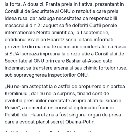
la forta. A doua zi, Franta preia initiativa, prezentant in
Consiliul de Securitate al ONU o rezolutie care preia
ideea rusa, dar adauga necesitatea ca responsabilii
masacrului din 21 august sa fie deferiti Curtii penale
internationale.Merita amintit ca, la 1 septembrie,
cotidianul israelian Haaretz scria, citand informatii
provenite din mai multe cancelarii occidentale, ca Rusia
si SUA lucreaza impreuna la o rezolutie a Consiliului de
Securitate al ONU prin care Bashar al-Assad este
indemnat sa transfere arsenalul sau chimic fortelor ruse,
sub supravegherea inspectorilor ONU.
„Nu ne-am asteptat la o astfel de propunere din partea
Kremlinului, dar nu ne-a surprins, tinand cont de
evolutia presiunilor exercitate asupra aliatului sirian al
Rusiei”, a comentat un consiliul diplomatic francez.
Posibil, dar Haaretz nu a fost singurul organ de presa
care a evocat planul secret Obama-Putin.