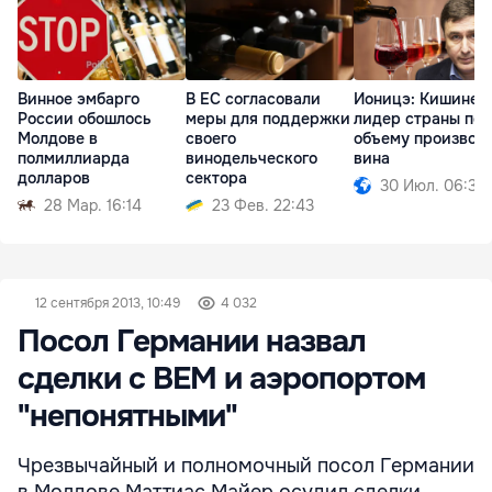
Винное эмбарго
В ЕС согласовали
Ионицэ: Кишинев
России обошлось
меры для поддержки
лидер страны по
Молдове в
своего
объему производ
полмиллиарда
винодельческого
вина
долларов
сектора
30 Июл. 06:39
28 Мар. 16:14
23 Фев. 22:43
12 сентября 2013, 10:49
4 032
Посол Германии назвал
сделки с BEM и аэропортом
"непонятными"
Чрезвычайный и полномочный посол Германии
в Молдове Маттиас Майер осудил сделки