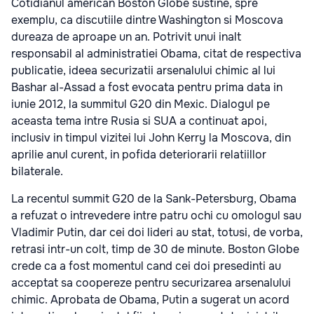
Cotidianul american Boston Globe sustine, spre
exemplu, ca discutiile dintre Washington si Moscova
dureaza de aproape un an. Potrivit unui inalt
responsabil al administratiei Obama, citat de respectiva
publicatie, ideea securizatii arsenalului chimic al lui
Bashar al-Assad a fost evocata pentru prima data in
iunie 2012, la summitul G20 din Mexic. Dialogul pe
aceasta tema intre Rusia si SUA a continuat apoi,
inclusiv in timpul vizitei lui John Kerry la Moscova, din
aprilie anul curent, in pofida deteriorarii relatiillor
bilaterale.
La recentul summit G20 de la Sank-Petersburg, Obama
a refuzat o intrevedere intre patru ochi cu omologul sau
Vladimir Putin, dar cei doi lideri au stat, totusi, de vorba,
retrasi intr-un colt, timp de 30 de minute. Boston Globe
crede ca a fost momentul cand cei doi presedinti au
acceptat sa coopereze pentru securizarea arsenalului
chimic. Aprobata de Obama, Putin a sugerat un acord