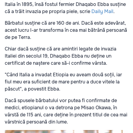
Italia în 1895, însă fostul fermier Dhaqabo Ebba susține
că a trăit invazia pe propria piele, scrie
Daily Mail
.
Bărbatul susține că are 160 de ani. Dacă este adevărat,
acest lucru l-ar transforma în cea mai bătrână persoană
de pe Terra.
Chiar dacă susține că are amintiri legate de invazia
Italiei din secolul 19, Dhaqabo Ebba nu deține un
certificat de naștere care să-i confirme vârsta.
"Când Italia a invadat Etiopia eu aveam două soții, iar
fiul meu era suficient de mare pentru a duce vitele la
păscut", a povestit Ebba.
Dacă spusele bărbatului vor putea fi confirmate de
medici, etiopianul o va detrona pe Misao Okawa, în
vârstă de 115 ani, care deține în prezent titlul de cea mai
vârstnică persoană din lume.