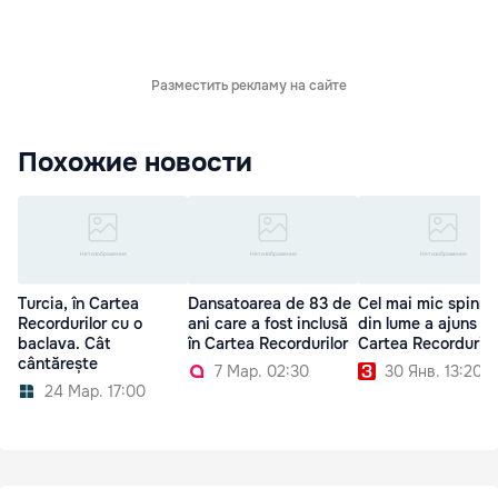
Разместить рекламу на сайте
Похожие новости
Turcia, în Cartea
Dansatoarea de 83 de
Cel mai mic spinne
Recordurilor cu o
ani care a fost inclusă
din lume a ajuns în
baclava. Cât
în Cartea Recordurilor
Cartea Recordurilo
cântărește
7 Мар. 02:30
30 Янв. 13:20
24 Мар. 17:00