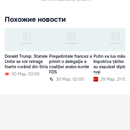
Похожие новости
Donald Trump: Statele
Preşedintele francez a
Putin va lua măsuri
Unite se vor retrage
primit o delegaţie a
împotriva țărilor ca
foarte curând din Siria
coaliţiei arabo-kurde
au expulzat diplom
FDS
ruși
30 Мар. 03:00
30 Мар. 02:00
29 Мар. 21:10