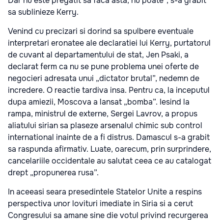
Dar nu este pregatit sa faca asta, nu poate”, s-a grabit
sa sublinieze Kerry.
Venind cu precizari si dorind sa spulbere eventuale
interpretari eronatee ale declaratiei lui Kerry, purtatorul
de cuvant al departamentului de stat, Jen Psaki, a
declarat ferm ca nu se pune problema unei oferte de
negocieri adresata unui „dictator brutal”, nedemn de
incredere. O reactie tardiva insa. Pentru ca, la inceputul
dupa amiezii, Moscova a lansat „bomba”. Iesind la
rampa, ministrul de externe, Sergei Lavrov, a propus
aliatului sirian sa plaseze arsenalul chimic sub control
international inainte de a fi distrus. Damascul s-a grabit
sa raspunda afirmativ. Luate, oarecum, prin surprindere,
cancelariile occidentale au salutat ceea ce au catalogat
drept „propunerea rusa”.
In aceeasi seara presedintele Statelor Unite a respins
perspectiva unor lovituri imediate in Siria si a cerut
Congresului sa amane sine die votul privind recurgerea