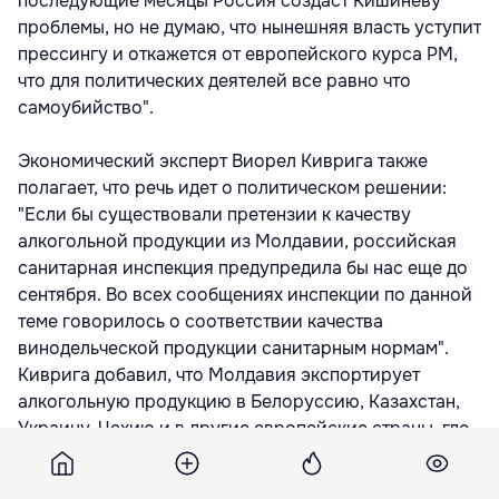
последующие месяцы Россия создаст Кишиневу
проблемы, но не думаю, что нынешняя власть уступит
прессингу и откажется от европейского курса РМ,
что для политических деятелей все равно что
самоубийство".
Экономический эксперт Виорел Киврига также
полагает, что речь идет о политическом решении:
"Если бы существовали претензии к качеству
алкогольной продукции из Молдавии, российская
санитарная инспекция предупредила бы нас еще до
сентября. Во всех сообщениях инспекции по данной
теме говорилось о соответствии качества
винодельческой продукции санитарным нормам".
Киврига добавил, что Молдавия экспортирует
алкогольную продукцию в Белоруссию, Казахстан,
Украину, Чехию и в другие европейские страны, где
требования к качеству очень высоки, но претензий
по качеству со стороны этих стран не поступало.