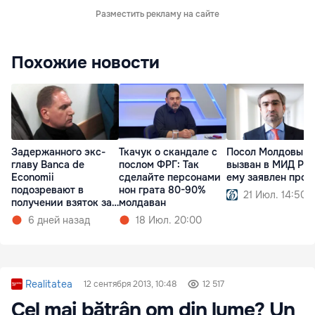
Разместить рекламу на сайте
Похожие новости
Задержанного экс-
Ткачук о скандале с
Посол Молдовы
главу Banca de
послом ФРГ: Так
вызван в МИД РФ:
Economii
сделайте персонами
ему заявлен прот
подозревают в
нон грата 80-90%
21 Июл. 14:50
получении взяток за
молдаван
кредиты
6 дней назад
18 Июл. 20:00
Realitatea
12 сентября 2013, 10:48
12 517
Cel mai bătrân om din lume? Un