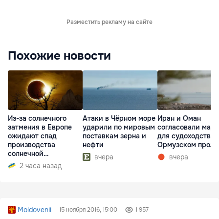
Разместить рекламу на сайте
Похожие новости
Из-за солнечного
Атаки в Чёрном море
Иран и Оман
затмения в Европе
ударили по мировым
согласовали мар
ожидают спад
поставкам зерна и
для судоходства 
производства
нефти
Ормузском проли
солнечной
вчера
вчера
электроэнергии
2 часа назад
Moldovenii
15 ноября 2016, 15:00
1 957