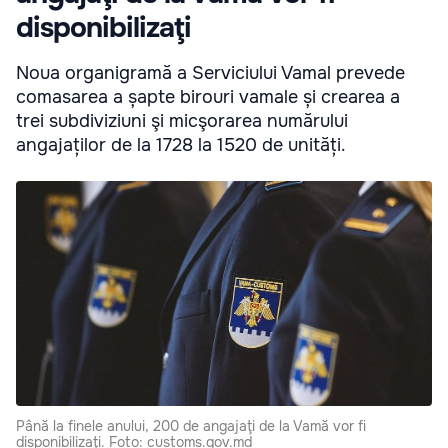
disponibilizaţi
Noua organigramă a Serviciului Vamal prevede
comasarea a șapte birouri vamale și crearea a
trei subdiviziuni şi micşorarea numărului
angajaților de la 1728 la 1520 de unități.
Până la finele anului, 200 de angajaţi de la Vamă vor fi
disponibilizaţi. Foto: customs.gov.md