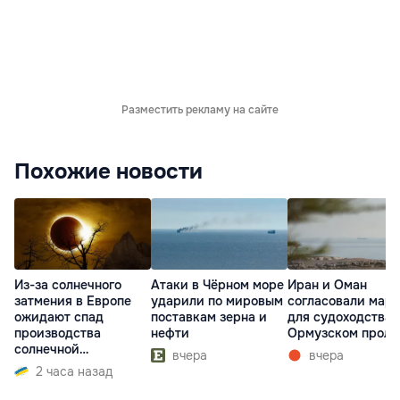
Разместить рекламу на сайте
Похожие новости
Из-за солнечного
Атаки в Чёрном море
Иран и Оман
затмения в Европе
ударили по мировым
согласовали мар
ожидают спад
поставкам зерна и
для судоходства 
производства
нефти
Ормузском проли
солнечной
вчера
вчера
электроэнергии
2 часа назад