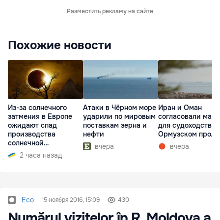
Разместить рекламу на сайте
Похожие новости
Из-за солнечного
Атаки в Чёрном море
Иран и Оман
затмения в Европе
ударили по мировым
согласовали мар
ожидают спад
поставкам зерна и
для судоходства 
производства
нефти
Ормузском проли
солнечной
вчера
вчера
электроэнергии
2 часа назад
Eco
15 ноября 2016, 15:09
430
Numărul vizitelor în R. Moldova a