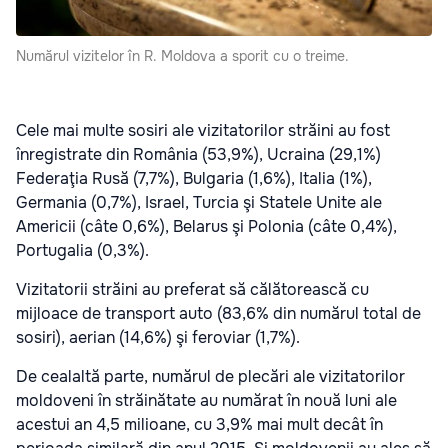
Numărul vizitelor în R. Moldova a sporit cu o treime.
Cele mai multe sosiri ale vizitatorilor străini au fost
înregistrate din România (53,9%), Ucraina (29,1%)
Federaţia Rusă (7,7%), Bulgaria (1,6%), Italia (1%),
Germania (0,7%), Israel, Turcia şi Statele Unite ale
Americii (câte 0,6%), Belarus şi Polonia (câte 0,4%),
Portugalia (0,3%).
Vizitatorii străini au preferat să călătorească cu
mijloace de transport auto (83,6% din numărul total de
sosiri), aerian (14,6%) şi feroviar (1,7%).
De cealaltă parte, numărul de plecări ale vizitatorilor
moldoveni în străinătate au numărat în nouă luni ale
acestui an 4,5 milioane, cu 3,9% mai mult decât în