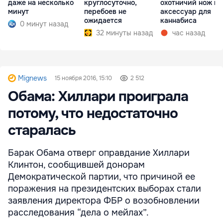
даже на несколько
круглосуточно,
охотничий нож и
минут
перебоев не
аксессуар для
ожидается
каннабиса
0 минут назад
32 минуты назад
час назад
Mignews
15 ноября 2016, 15:10
2 512
Обама: Хиллари проиграла
потому, что недостаточно
старалась
Барак Обама отверг оправдание Хиллари
Клинтон, сообщившей донорам
Демократической партии, что причиной ее
поражения на президентских выборах стали
заявления директора ФБР о возобновлении
расследования “дела о мейлах”.