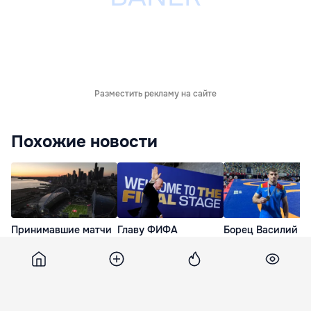
Разместить рекламу на сайте
Похожие новости
Принимавшие матчи
Главу ФИФА
Борец Василий
ЧМ-2026 города США
собираются сместить
Дьякон завоевал
потребовали от
с должности после
золото на
ФИФА обещанных
провала плана по
международном
выплат
продаже прав на ЧМ
турнире в Турции
вчера
4 дня назад
5 дней назад