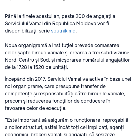
Până la finele acestui an, peste 200 de angajaţi ai
Serviciului Vamal din Republica Moldova vor fi
disponibilizaţi, scrie
sputnik.md
.
Noua organigramă a instituţiei prevede comasarea
celor șapte birouri vamale și crearea a trei subdiviziuni:
Nord, Centru și Sud, şi micşorarea numărului angajaților
de la 1728 la 1520 de unități.
Începând din 2017, Serviciul Vamal va activa în baza unei
noi organigrame, care presupune transfer de
competențe și responsabilități către birourile vamale,
precum și reducerea funcțiilor de conducere în
favoarea celor de execuție.
”Este important să asigurăm o funcționare ireproșabilă
a noilor structuri, astfel încât toți cei implicați, agenți
economici, brokeri vamali și angajați, să sesizeze