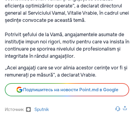
eficiența optimizărilor operate”, a declarat directorul
general al Serviciului Vamal, Vitalie Vrabie, în cadrul unei
ședințe convocate pe această temă.
Potrivit şefului de la Vamă, angajamentele asumate de
instituţie impun noi rigori, motiv pentru care va insista în
continuare pe sporirea nivelului de profesionalism și
integritate în rândul angajaților.
„Acei angajaţi care se vor alinia acestor cerințe vor fi și
remunerați pe măsură”, a declarat Vrabie.
Подпишитесь на новости Point.md в Google
Источник
Sputnik