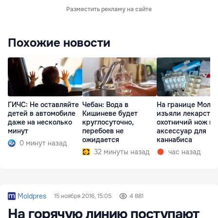
Разместить рекламу на сайте
Похожие новости
ГИЧС: Не оставляйте
Чебан: Вода в
На границе Молд
детей в автомобиле
Кишиневе будет
изъяли лекарства
даже на несколько
круглосуточно,
охотничий нож и
минут
перебоев не
аксессуар для
ожидается
каннабиса
0 минут назад
32 минуты назад
час назад
Moldpres
15 ноября 2016, 15:05
4 881
На горячую линию поступают