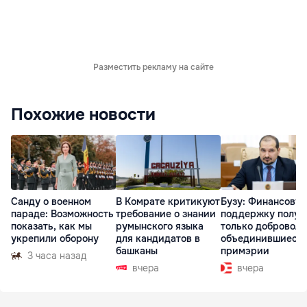
Разместить рекламу на сайте
Похожие новости
Санду о военном
В Комрате критикуют
Бузу: Финансову
параде: Возможность
требование о знании
поддержку получ
показать, как мы
румынского языка
только доброволь
укрепили оборону
для кандидатов в
объединившиеся
башканы
примэрии
3 часа назад
вчера
вчера