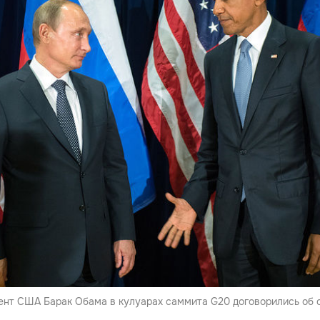
ент США Барак Обама в кулуарах саммита G20 договорились об 