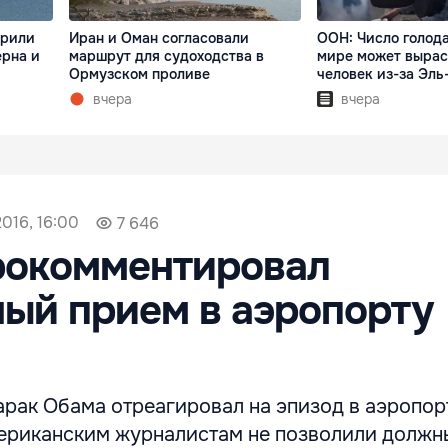
арили
Иран и Оман согласовали
ООН: Число голод
ерна и
маршрут для судоходства в
мире может вырас
Ормузском проливе
человек из-за Эль
вчера
вчера
016, 16:00
7 646
рокомментировал
ый прием в аэропорту
рак Обама отреагировал на эпизод в аэропор
мериканским журналистам не позволили долж