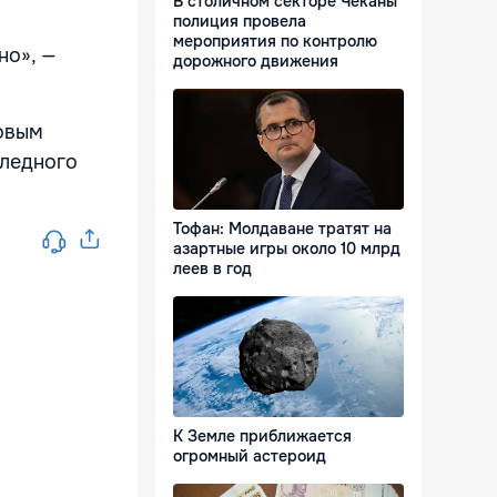
В столичном секторе Чеканы
полиция провела
мероприятия по контролю
но», —
дорожного движения
новым
следного
Тофан: Молдаване тратят на
азартные игры около 10 млрд
леев в год
К Земле приближается
огромный астероид