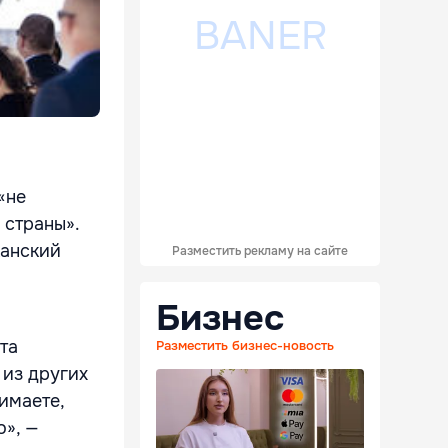
«не
 страны».
канский
Разместить рекламу на сайте
Бизнес
та
Разместить бизнес-новость
 из других
имаете,
о», —