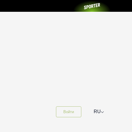
⌵
RU
Войти