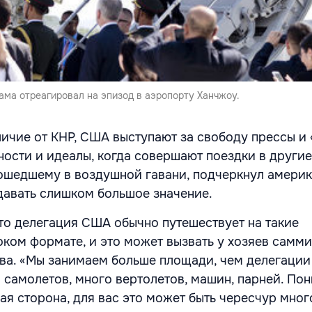
ма отреагировал на эпизод в аэропорту Ханчжоу.
личие от КНР, США выступают за свободу прессы и 
ности и идеалы, когда совершают поездки в другие
ошедшему в воздушной гавани, подчеркнул амери
идавать слишком большое значение.
что делегация США обычно путешествует на такие
ком формате, и это может вызвать у хозяев самми
ва. «Мы занимаем больше площади, чем делегации
о самолетов, много вертолетов, машин, парней. Пон
я сторона, для вас это может быть чересчур мног