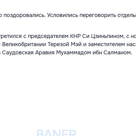
о поздоровались. Условились переговорить отдель
третился с председателем КНР Си Цзиньпином, с 
 Великобритании Терезой Мэй и заместителем на
а Саудовская Аравия Мухаммадом ибн Салманом.