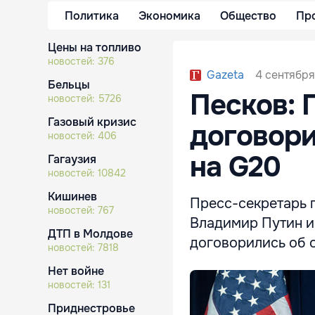
Политика
Экономика
Общество
Пр
Цены на топливо
новостей:
376
4 сентября 
Gazeta
Бельцы
Песков: 
новостей:
5726
Газовый кризис
договори
новостей:
406
на G20
Гагаузия
новостей:
10842
Кишинев
Пресс-секретарь 
новостей:
767
Владимир Путин и
ДТП в Молдове
договорились об 
новостей:
7818
Нет войне
новостей:
131
Приднестровье