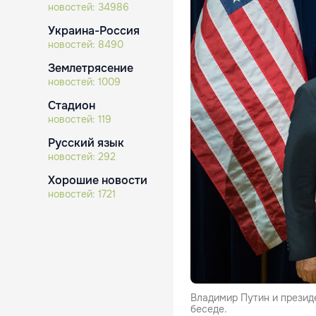
новостей:
34986
Украина-Россия
новостей:
8490
Землетрясение
новостей:
1009
Стадион
новостей:
119
Русский язык
новостей:
292
Хорошие новости
новостей:
1721
Владимир Путин и презид
беседе.