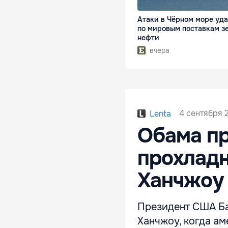
Атаки в Чёрном море уд
по мировым поставкам з
нефти
вчера
4 сентября 2
Lenta
Обама п
прохладн
Ханчжоу
Президент США Ба
Ханчжоу, когда а