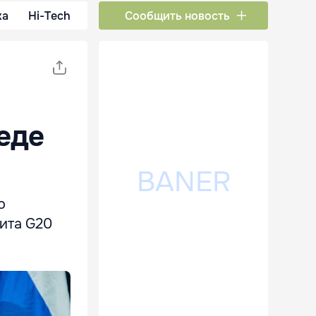
ка
Hi-Tech
Сообщить новость
еде
о
ита G20