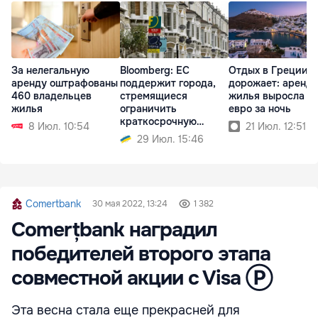
За нелегальную
Bloomberg: ЕС
Отдых в Греции
аренду оштрафованы
поддержит города,
дорожает: аренда
460 владельцев
стремящиеся
жилья выросла до
жилья
ограничить
евро за ночь
краткосрочную
8 Июл. 10:54
21 Июл. 12:51
аренду жилья
29 Июл. 15:46
Comertbank
30 мая 2022, 13:24
1 382
Comerțbank наградил
победителей второго этапа
совместной акции c Visa Ⓟ
Эта весна стала еще прекрасней для