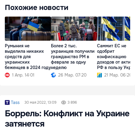
Похожие новости
Румыния не
Более 2 тыс.
Саммит ЕС не
выделила никаких
украинцев получили
одобрит
средств для
гражданство РМ в
конфискацию
украинских
феврале за одну
доходов от актив
беженцев в 2024 году
неделю
РФ в пользу Укра
1 Апр. 14:01
26 Мар. 07:20
21 Мар. 06:20
Tass
30 мая 2022, 13:09
3 896
Боррель: Конфликт на Украине
затянется