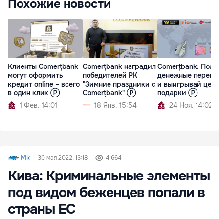
Похожие новости
Клиенты Comerțbank
Comerțbank наградил
Comerțbank: Полу
могут оформить
победителей РК
денежные перево
кредит оnline – всего
"Зимние праздники с
и выигрывай цен
в один клик Ⓟ
Comerțbank" Ⓟ
подарки Ⓟ
1 Фев. 14:01
18 Янв. 15:54
24 Ноя. 14:02
Mk
30 мая 2022, 13:18
4 664
Кива: Криминальные элементы
под видом беженцев попали в
страны ЕС