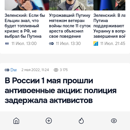
Зеленский: Если бы
Угрожавший Путину
Зеленский: В лаг
Ельцин знал, что
мятежом ветеран
Путина
будет топливный
войны после 11 суток
поддерживают
кризис в РФ, не
ареста объяснил
Украину в вопрос
выбрал бы Путина
свое поведение
завершения войн
11 Июл. 13:00
11 Июл. 13:30
11 Июл. 21:45
Dw
2 мая 2022, 11:24
3 175
В России 1 мая прошли
антивоенные акции: полиция
задержала активистов
Свыше 200 человек задержаны в 18 городах
России в ходе первомайских акций. Такие
данные в ночь на понедельник, 2 мая,