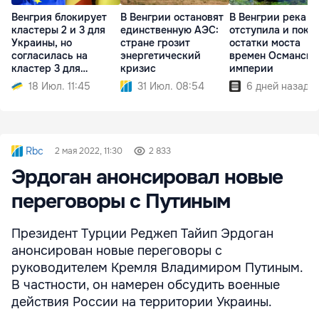
Венгрия блокирует
В Венгрии остановят
В Венгрии река Т
кластеры 2 и 3 для
единственную АЭС:
отступила и пока
Украины, но
стране грозит
остатки моста
согласилась на
энергетический
времен Османско
кластер 3 для
кризис
империи
Молдовы
18 Июл. 11:45
31 Июл. 08:54
6 дней назад
Rbc
2 мая 2022, 11:30
2 833
Эрдоган анонсировал новые
переговоры с Путиным
Президент Турции Реджеп Тайип Эрдоган
анонсирован новые переговоры с
руководителем Кремля Владимиром Путиным.
В частности, он намерен обсудить военные
действия России на территории Украины.