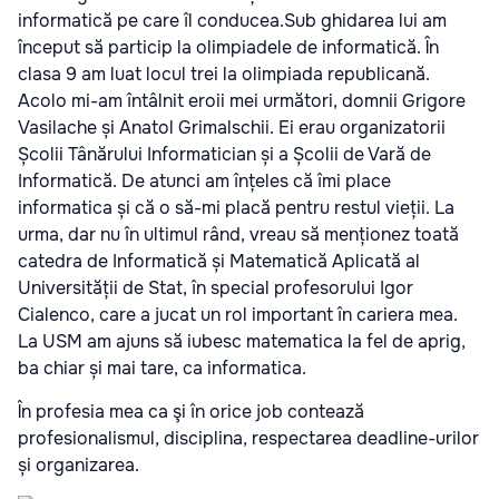
informatică pe care îl conducea.Sub ghidarea lui am
început să particip la olimpiadele de informatică. În
clasa 9 am luat locul trei la olimpiada republicană.
Acolo mi-am întâlnit eroii mei următori, domnii Grigore
Vasilache și Anatol Grimalschii. Ei erau organizatorii
Școlii Tânărului Informatician și a Școlii de Vară de
Informatică. De atunci am înțeles că îmi place
informatica și că o să-mi placă pentru restul vieții. La
urma, dar nu în ultimul rând, vreau să menționez toată
catedra de Informatică și Matematică Aplicată al
Universității de Stat, în special profesorului Igor
Cialenco, care a jucat un rol important în cariera mea.
La USM am ajuns să iubesc matematica la fel de aprig,
ba chiar și mai tare, ca informatica.
În profesia mea ca şi în orice job contează
profesionalismul, disciplina, respectarea deadline-urilor
și organizarea.