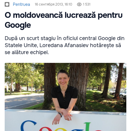
Pentruea
16 сентября 2013, 16:10
1 531
O moldoveancă lucrează pentru
Google
După un scurt stagiu în oficiul central Google din
Statele Unite, Loredana Afanasiev hotărește să
se alăture echipei.