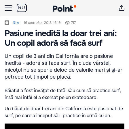
RU
Rtv
16 сентября 2013, 16:19
717
Pasiune inedită la doar trei ani:
Un copil adoră să facă surf
Un copil de 3 ani din California are o pasiune
inedită - adoră să facă surf. În ciuda vârstei,
micuţul nu se sperie deloc de valurile mari şi şi-ar
petrece tot timpul pe placă.
Băiatul a fost învăţat de tatăl său cum să practice surf,
însă mai întâi el a exersat pe un skateboard.
Un băiat de doar trei ani din California este pasionat de
surf, pe care a început să-l practice în urmă cu an.