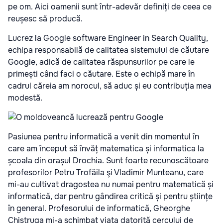
pe om. Aici oamenii sunt într-adevăr definiți de ceea ce
reușesc să producă.
Lucrez la Google software Engineer in Search Quality,
echipa responsabilă de calitatea sistemului de căutare
Google, adică de calitatea răspunsurilor pe care le
primești când faci o căutare. Este o echipă mare în
cadrul căreia am norocul, să aduc și eu contribuția mea
modestă.
Pasiunea pentru informatică a venit din momentul în
care am început să învăț matematica și informatica la
școala din orașul Drochia. Sunt foarte recunoscătoare
profesorilor Petru Trofăila şi Vladimir Munteanu, care
mi-au cultivat dragostea nu numai pentru matematică și
informatică, dar pentru gândirea critică și pentru științe
în general. Profesorului de informatică, Gheorghe
Chistruga mi-a schimbat viața datorită cercului de