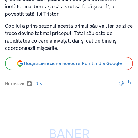
înotător mai bun, aşa că a vrut să facă şi surf", a
povestit tatăl lui Triston.
Copilul a prins sezonul acesta primul său val, iar pe zi ce
trece devine tot mai priceput. Tatăl său este de
rapiditatea cu care a învăţat, dar şi cât de bine îşi
coordonează mişcările.
Подпишитесь на новости Point.md в Google
Источник
Rtv