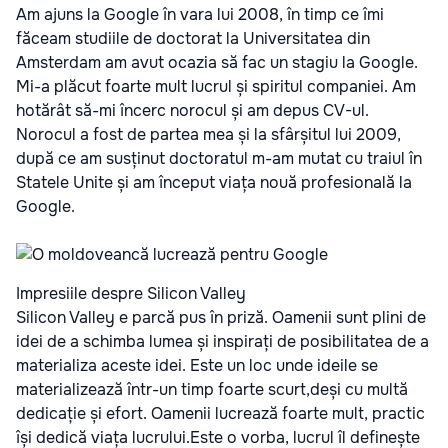
Am ajuns la Google în vara lui 2008, în timp ce îmi
făceam studiile de doctorat la Universitatea din
Amsterdam am avut ocazia să fac un stagiu la Google.
Mi-a plăcut foarte mult lucrul și spiritul companiei. Am
hotărât să-mi încerc norocul și am depus CV-ul.
Norocul a fost de partea mea și la sfârșitul lui 2009,
după ce am susținut doctoratul m-am mutat cu traiul în
Statele Unite și am început viața nouă profesională la
Google.
Impresiile despre Silicon Valley
Silicon Valley e parcă pus în priză. Oamenii sunt plini de
idei de a schimba lumea și inspirați de posibilitatea de a
materializa aceste idei. Este un loc unde ideile se
materializează într-un timp foarte scurt,deși cu multă
dedicație și efort. Oamenii lucrează foarte mult, practic
își dedică viața lucrului.Este o vorba, lucrul îl definește