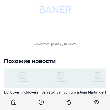
Разместить рекламу на сайте
Похожие новости
Doi boxeri moldoveni
Șahistul Ivan Schițco a
Juan Martin del Po
au obținut victorii la
cucerit două titluri la
este noul campion
Europenele Under-22
Campionatul de șah
la Indian Wells
27 Мар. 10:48
26 Мар. 17:14
19 Мар. 14:07