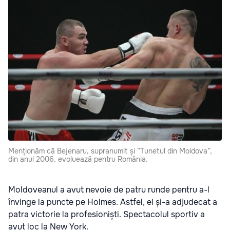
Menționăm că Bejenaru, supranumit și ”Tunetul din Moldova”,
din anul 2006, evoluează pentru România.
Moldoveanul a avut nevoie de patru runde pentru a-l
învinge la puncte pe Holmes. Astfel, el și-a adjudecat a
patra victorie la profesioniști. Spectacolul sportiv a
avut loc la New York.