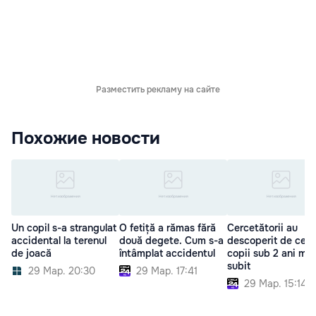
Разместить рекламу на сайте
Похожие новости
Un copil s-a strangulat
O fetiță a rămas fără
Cercetătorii au
accidental la terenul
două degete. Cum s-a
descoperit de ce u
de joacă
întâmplat accidentul
copii sub 2 ani mor
subit
29 Мар. 20:30
29 Мар. 17:41
29 Мар. 15:14