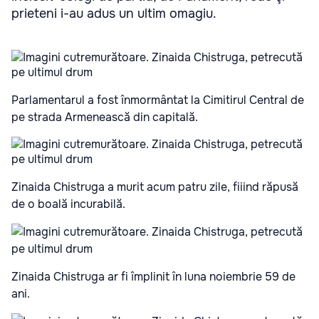
prieteni i-au adus un ultim omagiu.
Parlamentarul a fost înmormântat la Cimitirul Central de
pe strada Armenească din capitală.
Zinaida Chistruga a murit acum patru zile, fiiind răpusă
de o boală incurabilă.
Zinaida Chistruga ar fi împlinit în luna noiembrie 59 de
ani.