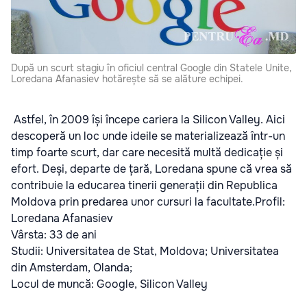
După un scurt stagiu în oficiul central Google din Statele Unite,
Loredana Afanasiev hotărește să se alăture echipei.
Astfel, în 2009 își începe cariera la Silicon Valley. Aici
descoperă un loc unde ideile se materializează într-un
timp foarte scurt, dar care necesită multă dedicație și
efort. Deși, departe de țară, Loredana spune că vrea să
contribuie la educarea tinerii generații din Republica
Moldova prin predarea unor cursuri la facultate.Profil:
Loredana Afanasiev
Vârsta: 33 de ani
Studii: Universitatea de Stat, Moldova; Universitatea
din Amsterdam, Olanda;
Locul de muncă: Google, Silicon Valley