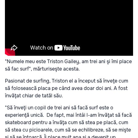
"Numele meu este Triston Gailey, am trei ani şi îmi place
să fac surf", mărturiseşte acesta.
Pasionat de surfing, Triston el a început să înveţe cum
să folosească placa pe când avea doar doi ani. A fost
învăţat chiar de tatăl său.
"Să înveţi un copil de trei ani să facă surf este o
experienţă unică. De fapt, mai întâi l-am învăţat să facă
skateboard pentru a învăţa cum să stea pe placă, cum
să stea cu picioarele, cum să se echilibreze, să se mişte
şi să se întoarcă. Îi place mult apa şi a devenit un