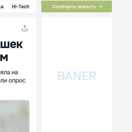
ка
Hi-Tech
Сообщить новость
ошек
ам
яла на
ели опрос