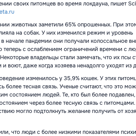
нии своих питомцев во время локдауна, пишет Scie
eta.ru
нии животных заметили 65% опрошенных. При это
лияла на собак. У них изменился режим и уровень
 в начале пандемии они получали колоссальное вн
то теперь с ослаблением ограничений времени с л
Некоторые владельцы стали замечать, что их псы 
 и воют, даже когда хозяева ненадолго уходят из 
оведение изменилось у 35,9% кошек. У этих питом
 более тесная связь. Ученые считают, что это мож
им состоянием людей. Те, кто был более подавлен,
состоянием через более тесную связь с питомцами.
твию могло подтолкнуть желание получить от хоз
или, что люди с более низкими показателями псих