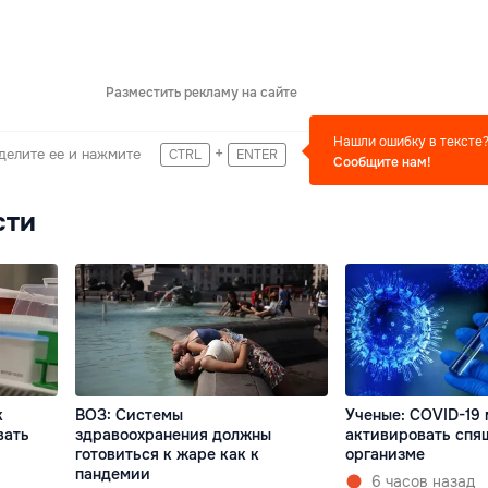
Разместить рекламу на сайте
Нашли ошибку в тексте
+
делите ее и нажмите
CTRL
ENTER
Сообщите нам!
сти
к
ВОЗ: Системы
Ученые: COVID-19
вать
здравоохранения должны
активировать спя
готовиться к жаре как к
организме
пандемии
6 часов назад