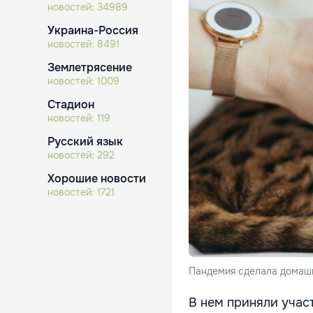
новостей:
34989
Украина-Россия
новостей:
8491
Землетрясение
новостей:
1009
Стадион
новостей:
119
Русский язык
новостей:
292
Хорошие новости
новостей:
1721
Пандемия сделала домашн
В нем приняли учас