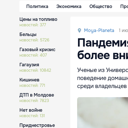
Политика
Экономика
Общество
Пр
Цены на топливо
новостей:
377
1 ию
Moya-Planeta
Бельцы
Пандеми
новостей:
5726
Газовый кризис
более вн
новостей:
407
Гагаузия
Ученые из Универс
новостей:
10842
поведение домашн
Кишинев
среди владельцев 
новостей:
771
ДТП в Молдове
новостей:
7823
Нет войне
новостей:
131
Приднестровье