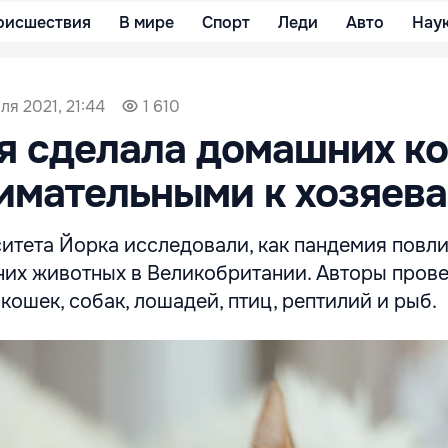
оисшествия
В мире
Спорт
Леди
Авто
Нау
ля 2021, 21:44
1 610
я сделала домашних к
имательными к хозяев
итета Йорка исследовали, как пандемия повли
их животных в Великобритании. Авторы пров
кошек, собак, лошадей, птиц, рептилий и рыб.