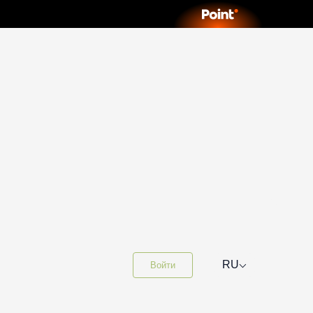
⌵
RU
Войти