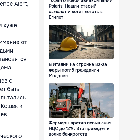
Тофан о новой авиакомпании
nce Alert,
Polaris: Нашли старый
самолет и хотят летать в
Египет
м хуже
имание от
юдьми
становятся
В Италии на стройке из-за
дома.
жары погиб гражданин
Молдовы
цев с
ет быть
 пытались
 Кошек к
яев
Фермеры против повышения
НДС до 12%: Это приведет к
волне банкротств
ического