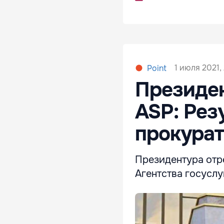
1 июля 2021, 
Point
Президен
ASP: Рез
прокура
Президентура отр
Агентства госуслу