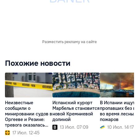
Разместить рекламу на сайте
Похожие новости
Неизвестные
Испанский курорт
В Испании ищут 2
сообщили о
Марбелья становится
пропавших без ве
минировании судов в
новой Кремниевой
во время лесных
Оргееве и Резине:
долиной
пожаров
тревога оказалась
13 Июл. 07:09
10 Июл. 14:17
ложной
17 Июл. 12:45