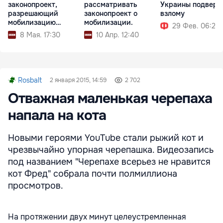
законопроект,
рассматривать
Украины подверг
разрешающий
законопроект о
взлому
мобилизацию
мобилизации.
29 Фев. 06:20
осужденных
8 Мая. 17:30
10 Апр. 12:40
Rosbalt
2 января 2015, 14:59
2 702
Отважная маленькая черепаха
напала на кота
Новыми героями YouTube стали рыжий кот и
чрезвычайно упорная черепашка. Видеозапись
под названием "Черепахе всерьез не нравится
кот Фред" собрала почти полмиллиона
просмотров.
На протяжении двух минут целеустремленная