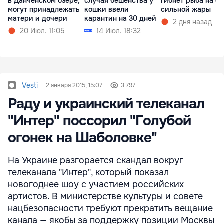
в Данченском озере,
случая бешенства у
гибнет рыба на ф
могут принадлежать
кошки ввели
сильной жары
матери и дочери
карантин на 30 дней
2 дня назад
20 Июл. 11:05
14 Июл. 18:32
Vesti
2 января 2015, 15:07
3 797
Раду и украинский телеканал
"Интер" поссорил "Голубой
огонек на Шаболовке"
На Украине разгорается скандал вокруг
телеканала "Интер", который показал
новогоднее шоу с участием российских
артистов. В министерстве культуры и совете
нацбезопасности требуют прекратить вещание
канала — якобы за поддержку позиции Москвы