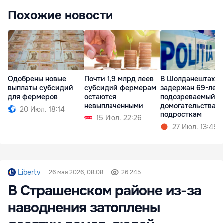
Похожие новости
Одобрены новые
Почти 1,9 млрд леев
В Шолданештах
выплаты субсидий
субсидий фермерам
задержан 69-лет
для фермеров
остаются
подозреваемый в
невыплаченными
домогательствах 
20 Июл. 18:14
подросткам
15 Июл. 22:26
27 Июл. 13:45
Libertv
26 мая 2026, 08:08
26 245
В Страшенском районе из-за
наводнения затоплены