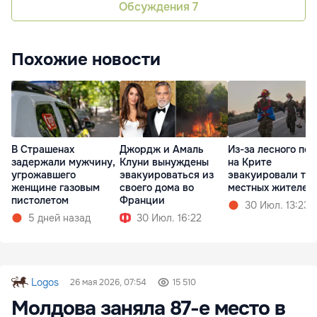
Обсуждения
7
Похожие новости
В Страшенах
Джордж и Амаль
Из-за лесного по
задержали мужчину,
Клуни вынуждены
на Крите
угрожавшего
эвакуироваться из
эвакуировали ты
женщине газовым
своего дома во
местных жителей
пистолетом
Франции
30 Июл. 13:23
5 дней назад
30 Июл. 16:22
Logos
26 мая 2026, 07:54
15 510
Молдова заняла 87-е место в