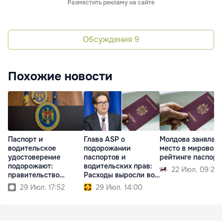
Разместить рекламу на сайте
Обсуждения
9
Похожие новости
Паспорт и
Глава ASP о
Молдова заняла 4
водительское
подорожании
место в мировом
удостоверение
паспортов и
рейтинге паспорт
подорожают:
водительских прав:
22 Июл. 09:29
правительство
Расходы выросли во
утвердило новые
всем мире
29 Июл. 17:52
29 Июл. 14:00
тарифы