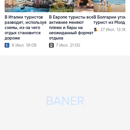
В Италии туристов
В Европе туристы все
В Болгарии утону
разводят, используя
активнее меняют
турист из Молдо
схемы, из-за чего
пляжи и бары на
27 Июл. 13:36
отдых становится
неожиданный формат
дороже
отдыха
9 Июл. 19:09
7 Июл. 21:00