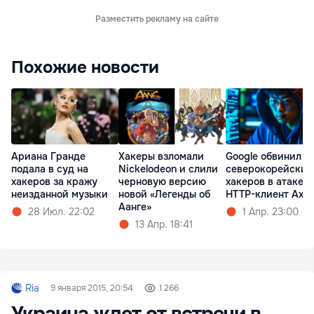
Разместить рекламу на сайте
Похожие новости
Ариана Гранде
Хакеры взломали
Google обвинил
подала в суд на
Nickelodeon и слили
северокорейских
хакеров за кражу
черновую версию
хакеров в атаке н
неизданной музыки
новой «Легенды об
HTTP-клиент Axio
Аанге»
28 Июл. 22:02
1 Апр. 23:00
13 Апр. 18:41
Ria
9 января 2015, 20:54
1 266
Украина ждет от встречи в