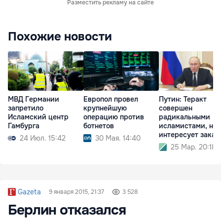
Разместить рекламу на сайте
Похожие новости
МВД Германии
Европол провел
Путин: Теракт
запретило
крупнейшую
совершен
Исламский центр
операцию против
радикальными
Гамбурга
ботнетов
исламистами, но
интересует заказ
24 Июл. 15:42
30 Мая. 14:40
25 Мар. 20:18
Gazeta
9 января 2015, 21:37
3 528
Берлин отказался