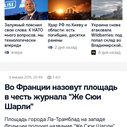
Залужный пояснил
Удар РФ по Киеву и
Украина снова
свои слова: К НАТО
области: есть
атаковала
много вопросов, мы
погибшие, десятки
Wildberries: под у
технологически
ранены
попал склад во
впереди
Владимирской
2 дня назад
области
вчера
4 дня назад
9 января 2015, 20:49
1 421
Во Франции назовут площадь
в честь журнала "Же Сюи
Шарли"
Площадь города Ла-Трамблад на западе
Франции получит название "Же Сюи Шарли".