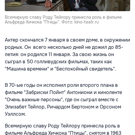
Всемирную славу Роду Тейлору принесла роль в фильме
Альфреда Хичкока "Птицы". Фото: kino-teatr.ru
Актер скончался 7 января в своем доме, в окружении
родных. Он
всего несколько дней не дожил до 85-
летия: он родился 11 января. За свою жизнь он
сыграл в 50 голливудских фильмах, таких как
"Машина времени" и "Беспокойный свидетель".
В 70-ые годы он исполнил роли второго плана в
фильме "Забриски Пойнт" Антониони и киноленте
"Очень важные персоны", где он сыграл вместе с
Элизабет Тейлор, Ричардом Бертоном и Орсоном
Уэллсом.
Всемирную славу Роду Тейлору принесла роль в
фильме Альфреда Хичкока "Птицы", снятом в 1963