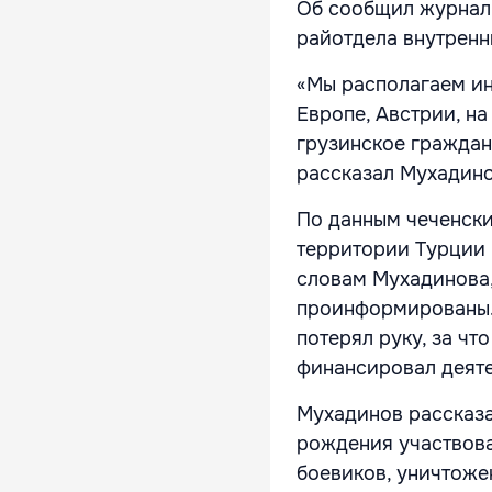
Об сообщил журнал
райотдела внутрен
«Мы располагаем ин
Европе, Австрии, на
грузинское граждан
рассказал Мухадин
По данным чеченски
территории Турции 
словам Мухадинова,
проинформированы. 
потерял руку, за чт
финансировал деят
Мухадинов рассказа
рождения участвова
боевиков, уничтоже