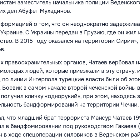
истам заместитель начальника полиции Веденског
них дел Абуфет Мухадинов.
формацией о том, что он неоднократно задержива
 Украине. С Украины передан в Грузию, где он жил 
ство. В 2015 году оказался на территории Сирии»,
ов.
х правоохранительных органов, Чатаев вербовал н
молодых людей, которые приезжали в эту страну, и
 по линии Интерпола турецкие власти были об это
Боевик в самом начале второй чеченской войны в
о получил кличку «однорукий», при этом, находясь 
ельность бандформирований на территории Чечни
л, что младший брат террориста Мансур Чатаев 19
л в бандфомировании под руководством Гакаева (
н в ходе спецоперации силовиков в Веденском ра