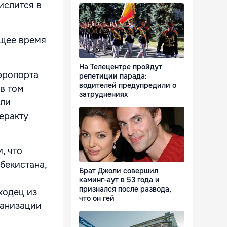
ислится в
ящее время
На Телецентре пройдут
эропорта
репетиции парада:
водителей предупредили о
 в том
затруднениях
али
еракту
, что
бекистана,
Брат Джоли совершил
каминг-аут в 53 года и
признался после развода,
ходец из
что он гей
ганизации