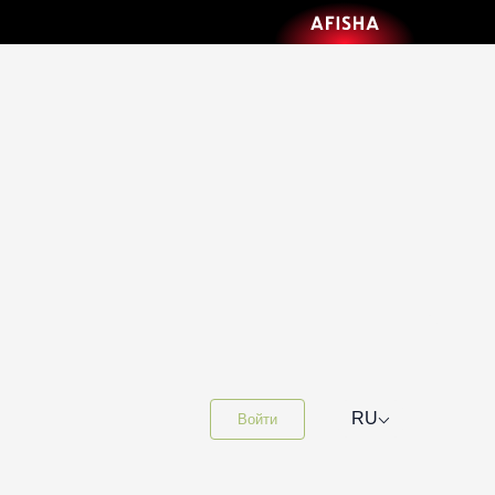
⌵
RU
Войти