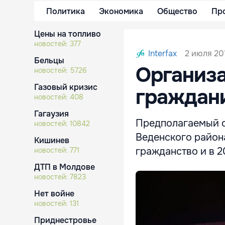
Политика
Экономика
Общество
Пр
Цены на топливо
новостей:
377
2 июля 201
Interfax
Бельцы
Организа
новостей:
5726
Газовый кризис
граждан
новостей:
408
Гагаузия
Предполагаемый о
новостей:
10842
Веденского района
Кишинев
гражданство и в 2
новостей:
771
ДТП в Молдове
новостей:
7823
Нет войне
новостей:
131
Приднестровье