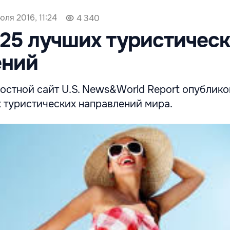
юля 2016, 11:24
4 340
25 лучших туристичес
ений
остной сайт U.S. News&World Report опублико
х туристических направлений мира.