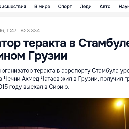
оисшествия
В мире
Спорт
Леди
Авто
Нау
6, 11:47
3 334
тор теракта в Стамбул
ином Грузии
рганизатор теракта в аэропорту Стамбула ур
 Чечни Ахмед Чатаев жил в Грузии, получил г
015 году выехал в Сирию.