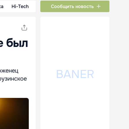
ка
Hi-Tech
Сообщить новость
е был
оженец
рузинское