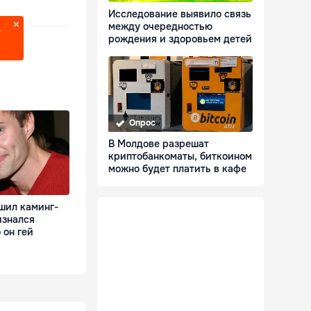
Исследование выявило связь
между очередностью
?
рождения и здоровьем детей
Опрос
В Молдове разрешат
криптобанкоматы, биткоином
можно будет платить в кафе
шил каминг-
изнался
 он гей