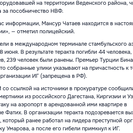
, орудовавшей на территории Веденского района, ч
а за пособничество НВФ.
с информации, Мансур Чатаев находится в насто
ии», — отметил полицейский.
ели в международном терминале стамбульского а
 июня. В результате теракта погибли 44 человека,
ев, 239 человек были ранены. Премьер Турции Бин
то собранные улики указывают на причастность к т
рганизации ИГ (запрещена в РФ).
 со ссылкой на источники в прокуратуре сообщили
мертники из российского Дагестана, Киргизии и Уз
таку на аэропорт в арендованной ими квартире в
е Фатих. В организации теракта подозревается вы
, который ранее работал на лидера преступной ор
у Умарова, а после его гибели примкнул к ИГ.