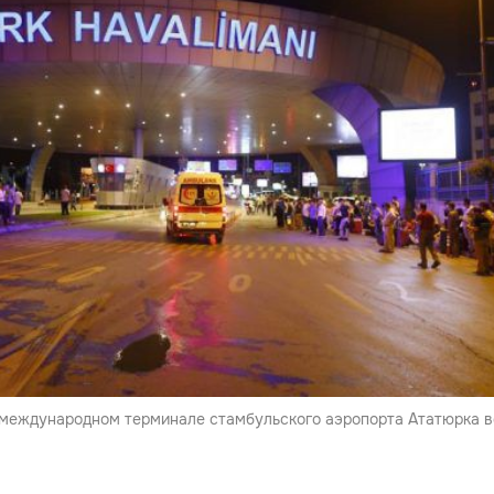
 международном терминале стамбульского аэропорта Ататюрка 