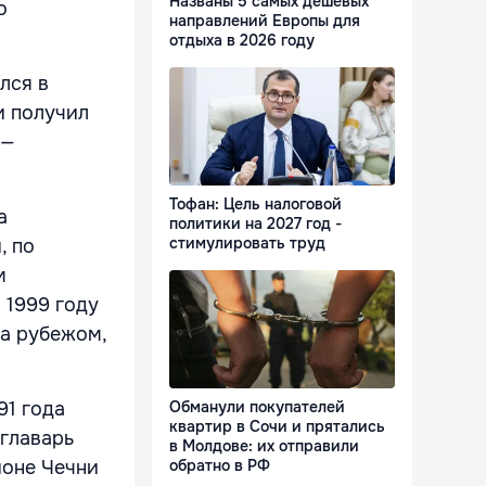
Названы 5 самых дешевых
о
направлений Европы для
отдыха в 2026 году
лся в
и получил
 —
Тофан: Цель налоговой
а
политики на 2027 год -
стимулировать труд
, по
м
 1999 году
за рубежом,
.
Обманули покупателей
91 года
квартир в Сочи и прятались
главарь
в Молдове: их отправили
обратно в РФ
йоне Чечни