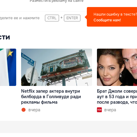
Разместить рекламу на сайте
Нашли ошибку в тексте
+
делите ее и нажмите
CTRL
ENTER
Сообщите нам!
сти
Netflix запер актера внутри
Брат Джоли совер
билборда в Голливуде ради
аут в 53 года и пр
рекламы фильма
после развода, что
вчера
вчера