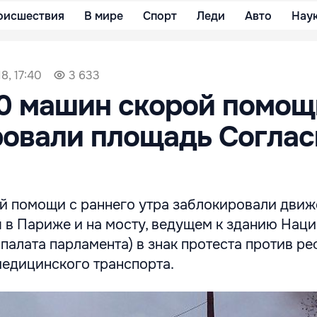
оисшествия
В мире
Спорт
Леди
Авто
Нау
8, 17:40
3 633
00 машин скорой помощ
овали площадь Соглас
й помощи с раннего утра заблокировали движ
 в Париже и на мосту, ведущем к зданию Нац
палата парламента) в знак протеста против р
едицинского транспорта.