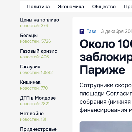
Политика
Экономика
Общество
Пр
Цены на топливо
новостей:
376
3 декабря 201
Tass
Бельцы
Около 1
новостей:
5726
Газовый кризис
заблокир
новостей:
406
Париже
Гагаузия
новостей:
10842
Кишинев
Сотрудники скоро
новостей:
770
площади Согласия
ДТП в Молдове
собрания (нижняя 
новостей:
7821
финансирования м
Нет войне
новостей:
131
Приднестровье