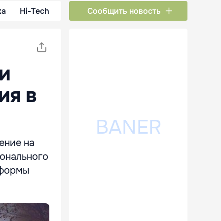
ка
Hi-Tech
Сообщить новость
и
ия в
ение на
ионального
еформы