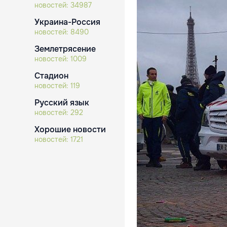
новостей:
34987
Украина-Россия
новостей:
8490
Землетрясение
новостей:
1009
Стадион
новостей:
119
Русский язык
новостей:
292
Хорошие новости
новостей:
1721