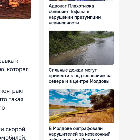
Адвокат Плахотнюка
обвиняет Тофана в
нарушении презумпции
невиновности
равка к
ю, которая
Сильные дожди могут
привести к подтоплениям на
севере и в центре Молдовы
 контракт
то такая
по
В Молдове оштрафовали
ки скорой
нарушителей за незаконный
омобилей.
забор воды из Днестра