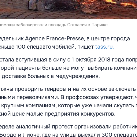
помощи заблокировали площадь Согласия в Париже.
едельник Agence France-Presse, в центре города
еньше 100 спецавтомобилей, пишет
tass.ru.
тала вступившая в силу с 1 октября 2018 года поп
оторой пациенты больше не могут выбирать компани
о доставке больных в медучреждения.
лжны проводить тендеры и на их основе заключать
ными перевозчиками. В профсоюзах утверждают, ч
у крупным компаниям, которые уже начали скупать 
ной цене малые предприятия конкурентов.
еделе аналогичный протест организовали работни
Бордо и Лионе, где на улицы выехали 300 спецавт